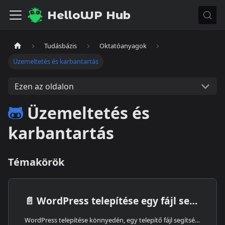
HelloWP Hub
Tudásbázis
Oktatóanyagok
Üzemeltetés és karbantartás
Ezen az oldalon
Üzemeltetés és
karbantartás
Témakörök
📄️
WordPress telepítése egy fájl segítségével
WordPress telepítése könnyedén, egy telepítő fájl segítségével