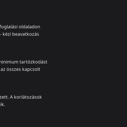
foglalási oldaladon
– kézi beavatkozás
b minimum tartózkodást
 az összes kapcsolt
ett. A korlátozások
ik.