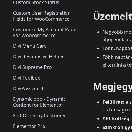
Custom Stock Status
Custom User Registration
Üzemelt
Fields for WooCommerce
Customize My Account Page
Nagyobb módo
For Woocommerce
átjöjjenek a 
Divi Menu Cart
Több, napközb
Divi Responsive Helper
Több naptár e
elkerülni a t
Divi Supreme Pro
Divi Toolbox
Megjegy
DiviPasswords
Dynamic.ooo - Dynamic
Felülírás:
a s
Content for Elementor
biztonsági m
Edit Order by Customer
API-költség:
Elementor Pro
Szinkron gy