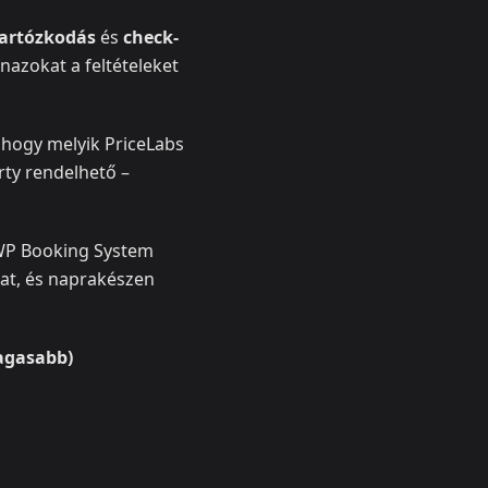
artózkodás
és
check-
nazokat a feltételeket
 hogy melyik PriceLabs
rty rendelhető –
WP Booking System
kat, és naprakészen
agasabb)