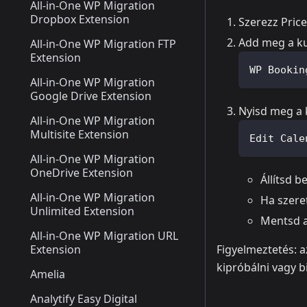
All-in-One WP Migration
Dropbox Extension
Szerezz Pric
Add meg a k
All-in-One WP Migration FTP
Extension
WP Bookin
All-in-One WP Migration
Google Drive Extension
Nyisd meg a k
All-in-One WP Migration
Multisite Extension
Edit Cale
All-in-One WP Migration
OneDrive Extension
Állítsd b
All-in-One WP Migration
Ha szere
Unlimited Extension
Mentsd a
All-in-One WP Migration URL
Extension
Figyelmeztetés: 
kipróbálni vagy b
Amelia
Analytify Easy Digital