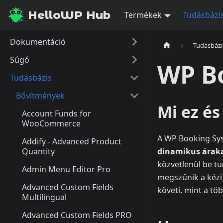
HelloWP Hub
Termékek
Tudásbázi
Dokumentáció
Tudásbázi
Súgó
WP Bo
Tudásbázis
Bővítmények
Mi ez é
Account Funds for
WooCommerce
A WP Booking Syst
Addify - Advanced Product
Quantity
dinamikus árak
közvetlenül be t
Admin Menu Editor Pro
megszűnik a kézi á
Advanced Custom Fields
követi, mint a tö
Multilingual
Advanced Custom Fields PRO