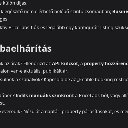
s külön díjas.
 kiegészítő nem elérhető belépő szintű csomagban;
Busine
ges.
ktív PriceLabs-fiók és legalább egy konfigurált listing szüks
baelhárítás
k az árak? Ellenőrizd az
API-kulcsot
, a
property hozzárend
alon van-e aktuális, publikált ár.
ülnek a szabályok? Kapcsold be az „Enable booking restrict
időben? Indíts
manuális szinkront
a PriceLabs-ból, vagy áll
st.
keveredik? Nézd át a naptár–property párosításokat, és m