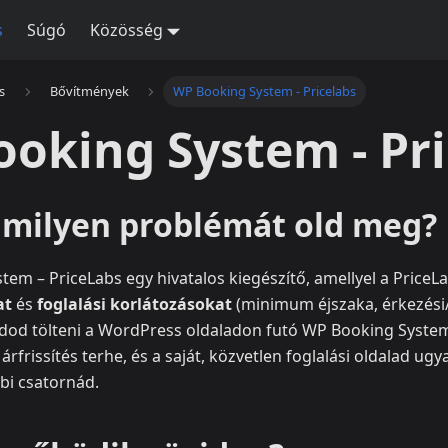
s
Súgó
Közösség
s
Bővítmények
WP Booking System - Pricelabs
oking System - Pri
s milyen problémát old meg?
em – PriceLabs egy hivatalos kiegészítő, amellyel a PriceLa
at
és
foglalási korlátozásokat
(minimum éjszaka, érkezési/
udod tölteni a WordPress oldaladon futó WP Booking System
rfrissítés terhe, és a saját, közvetlen foglalási oldalad ugy
bbi csatornád.