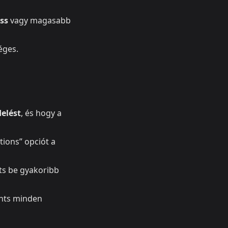
ss
vagy magasabb
éges.
elést
, és hogy a
ions” opciót a
íts be gyakoribb
ents minden