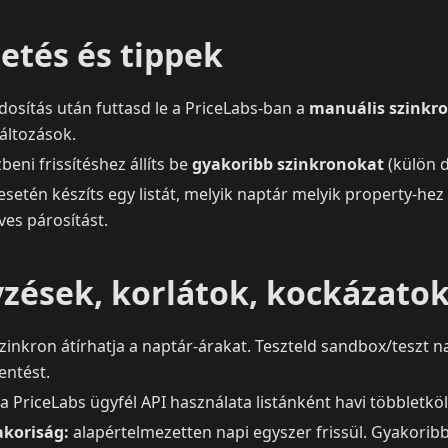
etés és tippek
sítás után futtasd le a PriceLabs-ban a
manuális szinkr
változások.
eni frissítéshez állíts be
gyakoribb szinkronokat
(külön d
setén készíts egy listát, melyik naptár melyik property-hez t
éves párosítást.
zések, korlátok, kockázato
zinkron átírhatja a naptár-árakat. Teszteld sandbox/teszt n
entést.
a PriceLabs ügyfél API használata listánként havi többletkölt
akoriság:
alapértelmezetten napi egyszer frissül. Gyakoribb 