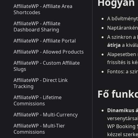
Hogyan 
AffiliateWP - Affiliate Area
Shortcodes
A bővítményt
AffiliateWP - Affiliate
Naptáranként
Dashboard Sharing
A szinkron a 
AffiliateWP - Affiliate Portal
átírja
a kivál
AffiliateWP - Allowed Products
Alapesetben n
frissítés is 
AffiliateWP - Custom Affiliate
Slugs
Fontos: a sz
AffiliateWP - Direct Link
Tracking
Fő funkc
AffiliateWP - Lifetime
Commissions
Dinamikus á
AffiliateWP - Multi-Currency
versenytársak
AffiliateWP - Multi-Tier
WP Booking S
Commissions
kézzel szerk