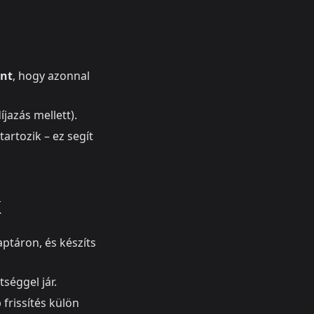
ont
, hogy azonnal
íjazás mellett).
artozik – ez segít
k
aptáron, és készíts
séggel jár.
frissítés külön