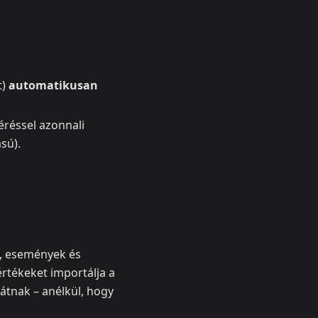
t)
automatikusan
éréssel azonnali
sú).
k, események és
értékeket importálja a
átnak – anélkül, hogy