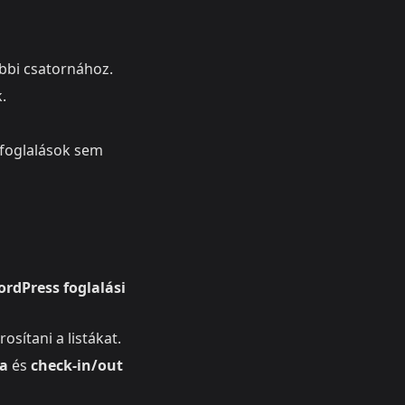
öbbi csatornához.
.
 foglalások sem
ordPress foglalási
osítani a listákat.
a
és
check-in/out