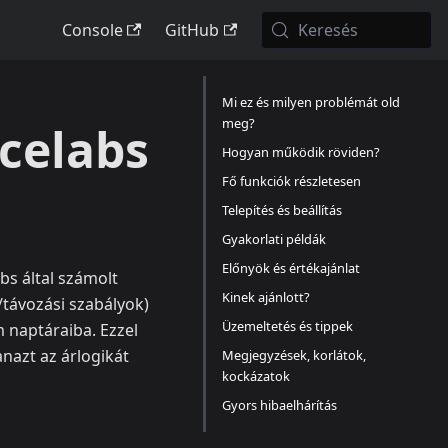
Console
GitHub
Keresés
Mi ez és milyen problémát old
meg?
celabs
Hogyan működik röviden?
Fő funkciók részletesen
Telepítés és beállítás
Gyakorlati példák
Előnyök és értékajánlat
bs által számolt
Kinek ajánlott?
távozási szabályok)
Üzemeltetés és tippek
 naptáraiba. Ezzel
anazt az árlogikát
Megjegyzések, korlátok,
kockázatok
Gyors hibaelhárítás