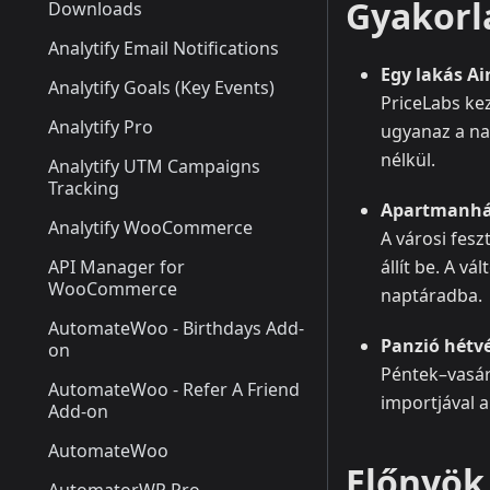
Gyakorl
Downloads
Analytify Email Notifications
Egy lakás Ai
Analytify Goals (Key Events)
PriceLabs kez
Analytify Pro
ugyanaz a na
nélkül.
Analytify UTM Campaigns
Tracking
Apartmanhál
Analytify WooCommerce
A városi fes
API Manager for
állít be. A v
WooCommerce
naptáradba.
AutomateWoo - Birthdays Add-
Panzió hétv
on
Péntek–vasár
AutomateWoo - Refer A Friend
importjával 
Add-on
AutomateWoo
Előnyök 