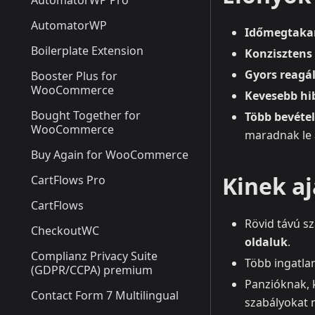
AutomatorWP Pro
AutomatorWP
Időmegtakar
Boilerplate Extension
Konzisztens
Gyors reagál
Booster Plus for
WooCommerce
Kevesebb hi
Bought Together for
Több bevétel
WooCommerce
maradnak le a
Buy Again for WooCommerce
Kinek aj
CartFlows Pro
CartFlows
Rövid távú s
CheckoutWC
oldaluk
.
Complianz Privacy Suite
Több ingatla
(GDPR/CCPA) premium
Panzióknak, 
Contact Form 7 Multilingual
szabályokat m