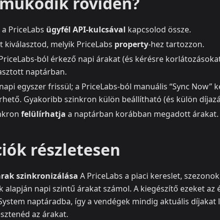
működik röviden?
 a PriceLabs
ügyfél API‑kulcsával
kapcsolod össze.
 kiválasztod, melyik PriceLabs
property
-hez tartozzon.
PriceLabs-ból érkező napi árakat (és kérésre korlátozásoka
asztott naptárban.
api egyszer frissül; a PriceLabs-ból manuális “Sync Now” k
kérhető. Gyakoribb szinkron külön beállítható (és külön díjazá
inkron
felülírhatja
a naptárban korábban megadott árakat.
iók részletesen
rak szinkronizálása
A PriceLabs a piaci kereslet, szezono
 alapján napi szintű árakat számol. A kiegészítő ezeket az 
ystem naptáradba, így a vendégek mindig aktuális díjakat l
esztenéd az árakat.