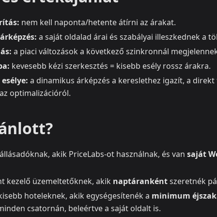
ítás:
nem kell naponta/hetente átírni az árakat.
 árképzés:
a saját oldalad árai és szabályai illeszkednek a t
ás:
a piaci változások a következő szinkronnál megjelennek
ba:
kevesebb kézi szerkesztés = kisebb esély rossz árakra.
 esélye:
a dinamikus árképzés a kereslethez igazít, a direkt
z optimalizációról.
ánlott?
zállásadóknak, akik PriceLabs-ot használnak, és van
saját W
nt kezelő üzemeltetőknek, akik
naptáranként
szeretnék pár
kisebb hoteleknek, akik egységesítenék a
minimum éjszak
inden csatornán, beleértve a saját oldalt is.