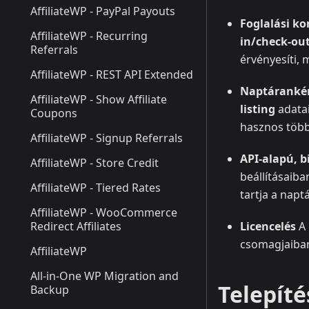
AffiliateWP - PayPal Payouts
Foglalási ko
AffiliateWP - Recurring
in/check-ou
Referrals
érvényesíti,
AffiliateWP - REST API Extended
Naptárankén
AffiliateWP - Show Affiliate
listing
adatai
Coupons
hasznos több
AffiliateWP - Signup Referrals
API‑alapú, b
AffiliateWP - Store Credit
beállításaiba
AffiliateWP - Tiered Rates
tartja a napt
AffiliateWP - WooCommerce
Redirect Affiliates
Licencelés
A 
csomagjaiban
AffiliateWP
All-in-One WP Migration and
Telepíté
Backup