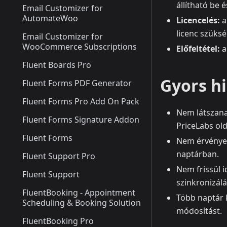
állítható be é
Email Customizer for
AutomateWoo
Licencelés:
a
licenc szüksé
Email Customizer for
WooCommerce Subscriptions
Előfeltétel:
a
Fluent Boards Pro
Gyors hi
Fluent Forms PDF Generator
Fluent Forms Pro Add On Pack
Nem látszana
Fluent Forms Signature Addon
PriceLabs old
Fluent Forms
Nem érvényes
naptárban.
Fluent Support Pro
Nem frissül 
Fluent Support
szinkronizálá
FluentBooking - Appointment
Több naptár 
Scheduling & Booking Solution
módosítást.
FluentBooking Pro