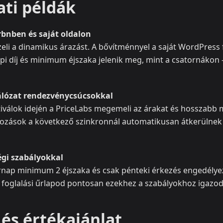
ati példák
rbnben és saját oldalon
eli a dinamikus árazást. A bővítménnyel a saját WordPress 
pi díj és minimum éjszaka jelenik meg, mint a csatornákon 
ózat rendezvénycsúcsokkal
ztiválok idején a PriceLabs megemeli az árakat és hosszab
áltozások a következő szinkronnál automatikusan átkerülnek
égi szabályokkal
nap minimum 2 éjszaka és csak pénteki érkezés engedélyez
a foglalási űrlapod pontosan ezekhez a szabályokhoz igazod
és értékajánlat