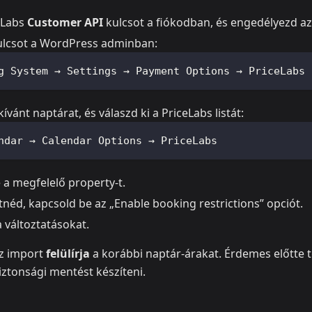
eLabs
Customer API
kulcsot a fiókodban, és engedélyezd az
ulcsot a WordPress adminban:
g System → Settings → Payment Options → PriceLabs
ívánt naptárat, és válaszd ki a PriceLabs listát:
ndar → Calendar Options → PriceLabs
e a megfelelő property-t.
tnéd, kapcsold be az „Enable booking restrictions” opciót.
 változtatásokat.
az import
felülírja
a korábbi naptár-árakat. Érdemes előtte 
iztonsági mentést készíteni.