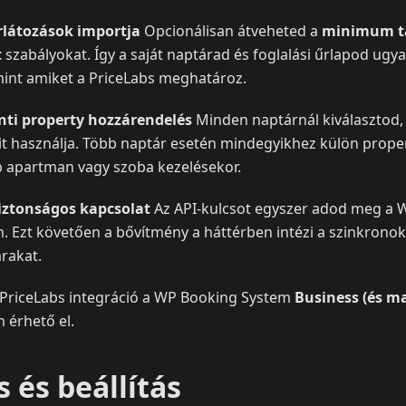
rlátozások importja
Opcionálisan átveheted a
minimum t
t
szabályokat. Így a saját naptárad és foglalási űrlapod ugya
 mint amiket a PriceLabs meghatároz.
ti property hozzárendelés
Minden naptárnál kiválasztod,
t használja. Több naptár esetén mindegyikhez külön prope
 apartman vagy szoba kezelésekor.
iztonságos kapcsolat
Az API-kulcsot egyszer adod meg a 
n. Ezt követően a bővítmény a háttérben intézi a szinkrono
árakat.
PriceLabs integráció a WP Booking System
Business (és m
 érhető el.
s és beállítás