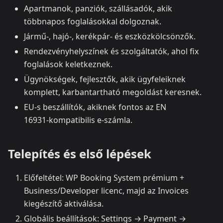
Apartmanok, panziók, szállásadók, akik
többnapos foglalásokkal dolgoznak.
Jármű‑, hajó‑, kerékpár‑ és eszközkölcsönzők.
Rendezvényhelyszínek és szolgáltatók, ahol fix
foglalások keletkeznek.
Ügynökségek, fejlesztők, akik ügyfeleiknek
komplett, karbantartható megoldást keresnek.
EU‑s beszállítók, akiknek fontos az EN
16931‑kompatibilis e‑számla.
Telepítés és első lépések
Előfeltétel: WP Booking System prémium +
Business/Developer licenc, majd az Invoices
kiegészítő aktiválása.
Globális beállítások: Settings → Payment →