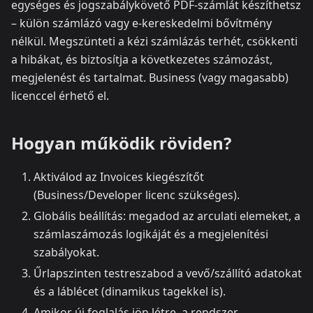
egységes és jogszabálykövető PDF‑számlát készíthetsz
– külön számlázó vagy e‑kereskedelmi bővítmény
nélkül. Megszünteti a kézi számlázás terhét, csökkenti
a hibákat, és biztosítja a következetes számozást,
megjelenést és tartalmat. Business (vagy magasabb)
licenccel érhető el.
Hogyan működik röviden?
Aktiválod az Invoices kiegészítőt
(Business/Developer licenc szükséges).
Globális beállítás: megadod az arculati elemeket, a
számlaszámozás logikáját és a megjelenítési
szabályokat.
Űrlapszinten testreszabod a vevő/szállító adatokat
és a láblécet (dinamikus tagekkel is).
Amikor új foglalás jön létre, a rendszer