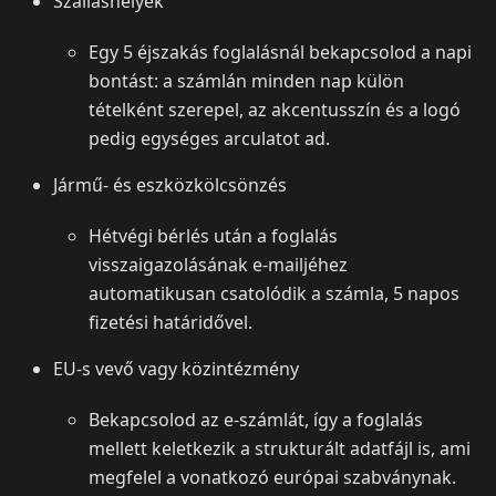
Szálláshelyek
Egy 5 éjszakás foglalásnál bekapcsolod a napi
bontást: a számlán minden nap külön
tételként szerepel, az akcentusszín és a logó
pedig egységes arculatot ad.
Jármű- és eszközkölcsönzés
Hétvégi bérlés után a foglalás
visszaigazolásának e‑mailjéhez
automatikusan csatolódik a számla, 5 napos
fizetési határidővel.
EU‑s vevő vagy közintézmény
Bekapcsolod az e‑számlát, így a foglalás
mellett keletkezik a strukturált adatfájl is, ami
megfelel a vonatkozó európai szabványnak.