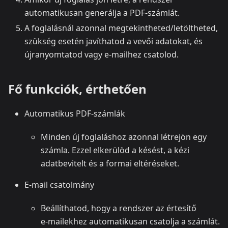
automatikusan generálja a PDF‑számlát.
A foglalásnál azonnal megtekintheted/letöltheted,
szükség esetén javíthatod a vevői adatokat, és
újranyomtatod vagy e‑mailhez csatolod.
Fő funkciók, érthetően
Automatikus PDF‑számlák
Minden új foglaláshoz azonnal létrejön egy
számla. Ezzel elkerülöd a késést, a kézi
adatbevitelt és a formai eltéréseket.
E‑mail csatolmány
Beállíthatod, hogy a rendszer az értesítő
e‑mailekhez automatikusan csatolja a számlát.