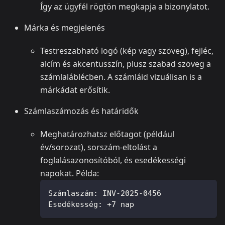
Így az ügyfél rögtön megkapja a bizonylatot.
Márka és megjelenés
Testreszabható logó (kép vagy szöveg), fejléc,
alcím és akcentusszín, plusz szabad szöveg a
számlaláblécben. A számláid vizuálisan is a
márkádat erősítik.
Számlaszámozás és határidők
Meghatározhatsz előtagot (például
év/sorozat), sorszám‑eltolást a
foglalásazonosítóból, és esedékességi
napokat. Példa:
Számlaszám: INV-2025-0456
Esedékesség: +7 nap