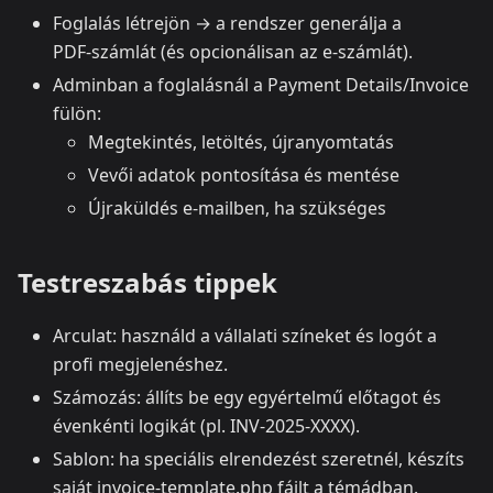
Foglalás létrejön → a rendszer generálja a
PDF‑számlát (és opcionálisan az e‑számlát).
Adminban a foglalásnál a Payment Details/Invoice
fülön:
Megtekintés, letöltés, újranyomtatás
Vevői adatok pontosítása és mentése
Újraküldés e‑mailben, ha szükséges
Testreszabás tippek
Arculat: használd a vállalati színeket és logót a
profi megjelenéshez.
Számozás: állíts be egy egyértelmű előtagot és
évenkénti logikát (pl. INV-2025-XXXX).
Sablon: ha speciális elrendezést szeretnél, készíts
saját invoice-template.php fájlt a témádban.