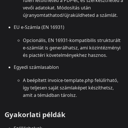
fülén letöltheted a PDF‑et, és szerkesztheted a
vevői adatokat. Módosítás után
újranyomtathatod/újraküldheted a számlát.
EU e‑Számla (EN 16931)
Opcionális, EN 16931‑kompatibilis strukturált
e‑számlát is generálhatsz, ami közintézményi
és piactéri követelményekhez hasznos.
Egyedi számlasablon
A beépített invoice-template.php felülírható,
így teljesen saját számlaképet készíthetsz,
amit a témádban tárolsz.
Gyakorlati példák