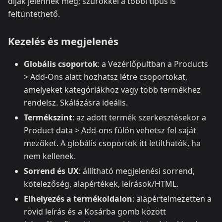
díjak jelennek meg; szűrőkkel a többi típus is
feltüntethető.
Kezelés és megjelenés
Globális csoportok
: a Vezérlőpultban a Products
> Add-Ons alatt hozhatsz létre csoportokat,
amelyeket kategóriákhoz vagy több termékhez
rendelsz. Skálázásra ideális.
Termékszint
: az adott termék szerkesztésekor a
Product data > Add-ons fülön vehetsz fel saját
mezőket. A globális csoportok itt letilthatók, ha
nem kellenek.
Sorrend és UX
: állítható megjelenési sorrend,
kötelezőség, alapértékek, leírások/HTML.
Elhelyezés a termékoldalon
: alapértelmezetten a
rövid leírás és a Kosárba gomb között