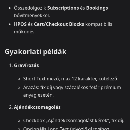
Összedolgozik
Subscriptions
és
Bookings
bővítményekkel.
HPOS
és
Cart/Checkout Blocks
kompatibilis
működés.
Gyakorlati példák
Gravírozás
Short Text mező, max 12 karakter, kötelező.
Árazás: fix díj vagy százalékos felár prémium
anyag esetén.
Ajándékcsomagolás
Checkbox „Ajándékcsomagolást kérek”, fix díj.
Opcionális Long Text üdvözlőkártyához.