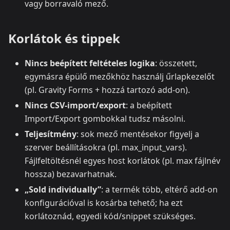
vagy borravaló mező.
Korlátok és tippek
Nincs beépített feltételes logika
: összetett,
egymásra épülő mezőkhöz használj űrlapkezelőt
(pl. Gravity Forms + hozzá tartozó add-on).
Nincs CSV-import/export
: a beépített
Import/Export gombokkal tudsz másolni.
Teljesítmény
: sok mező mentésekor figyelj a
szerver beállításokra (pl. max_input_vars).
Fájlfeltöltésnél egyes host korlátok (pl. max fájlnév
hossza) bezavarhatnak.
„Sold individually”
: a termék több, eltérő add-on
konfigurációval is kosárba tehető; ha ezt
korlátoznád, egyedi kód/snippet szükséges.