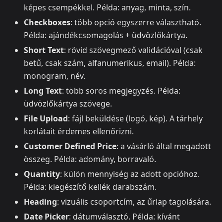
képes csempékkel. Példa: anyag, minta, szín.
Checkboxes
: több opció egyszerre választható.
Példa: ajándékcsomagolás + üdvözlőkártya.
Short Text
: rövid szövegmező validációval (csak
betű, csak szám, alfanumerikus, email). Példa:
monogram, név.
Long Text
: több soros megjegyzés. Példa:
üdvözlőkártya szövege.
File Upload
: fájl beküldése (logó, kép). A tárhely
korlátait érdemes ellenőrizni.
Customer Defined Price
: a vásárló által megadott
összeg. Példa: adomány, borravaló.
Quantity
: külön mennyiség az adott opcióhoz.
Példa: kiegészítő kellék darabszám.
Heading
: vizuális csoportcím, az űrlap tagolására.
Date Picker
: dátumválasztó. Példa: kívánt