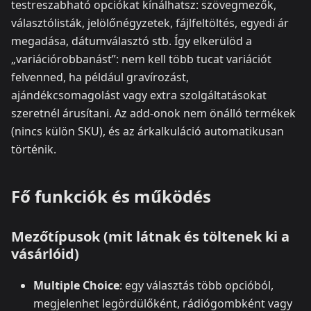
testreszabható opciókat kínálhatsz: szövegmezők,
választólisták, jelölőnégyzetek, fájlfeltöltés, egyedi ár
megadása, dátumválasztó stb. Így elkerülöd a
„variációrobbanást”: nem kell több tucat variációt
felvenned, ha például gravírozást,
ajándékcsomagolást vagy extra szolgáltatásokat
szeretnél árusítani. Az add-onok nem önálló termékek
(nincs külön SKU), és az árkalkuláció automatikusan
történik.
Fő funkciók és működés
Mezőtípusok (mit látnak és töltenek ki a
vásárlóid)
Multiple Choice
: egy választás több opcióból,
megjelenhet legördülőként, rádiógombként vagy