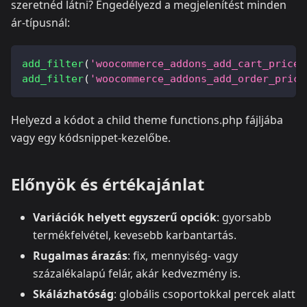
szeretnéd látni? Engedélyezd a megjelenítést minden
ár-típusnál:
add_filter
(
'woocommerce_addons_add_cart_price_
add_filter
(
'woocommerce_addons_add_order_price
Helyezd a kódot a child theme functions.php fájljába
vagy egy kódsnippet-kezelőbe.
Előnyök és értékajánlat
Variációk helyett egyszerű opciók
: gyorsabb
termékfelvétel, kevesebb karbantartás.
Rugalmas árazás
: fix, mennyiség- vagy
százalékalapú felár, akár kedvezmény is.
Skálázhatóság
: globális csoportokkal percek alatt