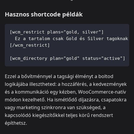
Hasznos shortcode példák
[wcm_restrict plans="gold, silver"]
  Ez a tartalom csak Gold és Silver tagoknak e
[/wcm_restrict]
[wcm_directory plan="gold" status="active"]
Ezzel a bővítménnyel a tagsági élményt a boltod
logikájába illesztheted: a hozzáférés, a kedvezmények
és a kommunikáció egy kézben, WooCommerce‑natív
módon kezelhető. Ha ismétlődő díjazásra, csapatokra
vagy marketing szinkronra van szükséged, a
kapcsolódó kiegészítőkkel teljes körű rendszert
építhetsz.