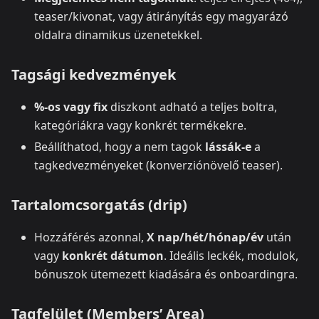
teaser/kivonat, vagy átirányítás egy magyarázó
oldalra dinamikus üzenetekkel.
Tagsági kedvezmények
%-os vagy fix
diszkont adható a teljes boltra,
kategóriákra vagy konkrét termékekre.
Beállíthatod, hogy a nem tagok
lássák‑e
a
tagkedvezményeket (konverziónövelő teaser).
Tartalomcsorgatás (drip)
Hozzáférés azonnal,
X nap/hét/hónap/év
után
vagy
konkrét dátumon
. Ideális leckék, modulok,
bónuszok ütemezett kiadására és onboardingra.
Tagfelület (Members’ Area)