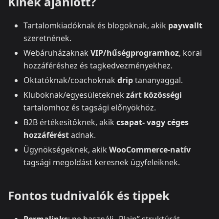
Kinek ajánlott?
Tartalomkiadóknak és blogoknak, akik
paywallt
szeretnének.
Webáruházaknak
VIP/hűségprogramhoz
, korai
hozzáféréshez és tagkedvezményekhez.
Oktatóknak/coachoknak
drip
tananyaggal.
Kluboknak/egyesületeknek
zárt közösségi
tartalomhoz és tagsági előnyökhöz.
B2B értékesítőknek, akik
csapat‑ vagy céges
hozzáférést
adnak.
Ügynökségeknek, akik
WooCommerce‑natív
tagsági megoldást keresnek ügyfeleiknek.
Fontos tudnivalók és tippek