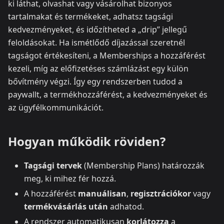
ki láthat, olvashat vagy vásárolhat bizonyos
tartalmakat és termékeket, adhatsz tagsági
kedvezményeket, és időzítheted a „drip” jellegű
feloldásokat. Ha ismétlődő díjazással szeretnél
tagságot értékesíteni, a Memberships a hozzáférést
kezeli, míg az előfizetéses számlázást egy külön
bővítmény végzi. Így egy rendszerben tudod a
paywallt, a termékhozzáférést, a kedvezményeket és
az ügyfélkommunikációt.
Hogyan működik röviden?
Tagsági tervek
(Membership Plans) határozzák
meg, ki mihez fér hozzá.
A hozzáférést
manuálisan
,
regisztrációkor
vagy
termékvásárlás után
adhatod.
A rendszer automatikusan
korlátozza
a