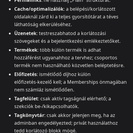
Permalinks
: ne használj „Plain” struktúrát.
Cache/optimalizálók
: a belépési/korlátozott
oldalaknál zárd ki a teljes gyorsítótárat a téves
láthatóság elkerüléséhez.
Üzenetek
: testreszabhatod a korlátozási
szövegeket és a bejelentkezési emlékeztetőket.
Termékek
: több külön termék is adhat
hozzáférést ugyanahhoz a tervhez; csoportos
termék nem használható közvetlen beléptetésre.
Előfizetés
: ismétlődő díjhoz külön
előfizetés‑kezelő kell; a Memberships önmagában
nem számláz ismétlődően.
Tagfelület
: csak aktív tagságnál elérhető; a
szekciók be‑/kikapcsolhatók.
Tagkönyvtár
: csak akkor jelenjen meg, ha az
adminban engedélyezted; privát használathoz
tedd korlátozó blokk mögé.