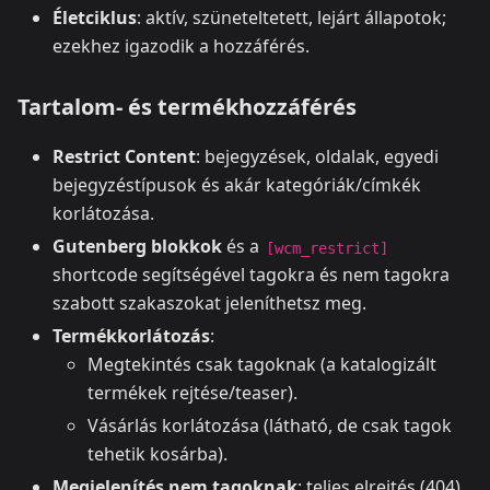
Életciklus
: aktív, szüneteltetett, lejárt állapotok;
ezekhez igazodik a hozzáférés.
Tartalom- és termékhozzáférés
Restrict Content
: bejegyzések, oldalak, egyedi
bejegyzéstípusok és akár kategóriák/címkék
korlátozása.
Gutenberg blokkok
és a
[wcm_restrict]
shortcode segítségével tagokra és nem tagokra
szabott szakaszokat jeleníthetsz meg.
Termékkorlátozás
:
Megtekintés csak tagoknak (a katalogizált
termékek rejtése/teaser).
Vásárlás korlátozása (látható, de csak tagok
tehetik kosárba).
Megjelenítés nem tagoknak
: teljes elrejtés (404),