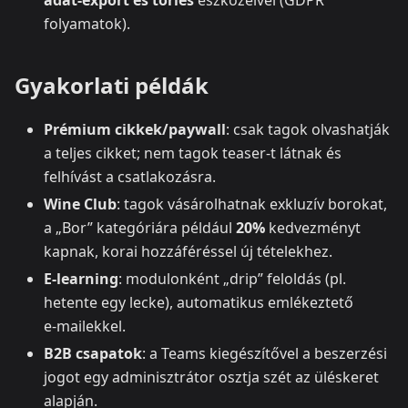
adat‑export és törlés
eszközeivel (GDPR
folyamatok).
Gyakorlati példák
Prémium cikkek/paywall
: csak tagok olvashatják
a teljes cikket; nem tagok teaser‑t látnak és
felhívást a csatlakozásra.
Wine Club
: tagok vásárolhatnak exkluzív borokat,
a „Bor” kategóriára például
20%
kedvezményt
kapnak, korai hozzáféréssel új tételekhez.
E‑learning
: modulonként „drip” feloldás (pl.
hetente egy lecke), automatikus emlékeztető
e‑mailekkel.
B2B csapatok
: a Teams kiegészítővel a beszerzési
jogot egy adminisztrátor osztja szét az üléskeret
alapján.