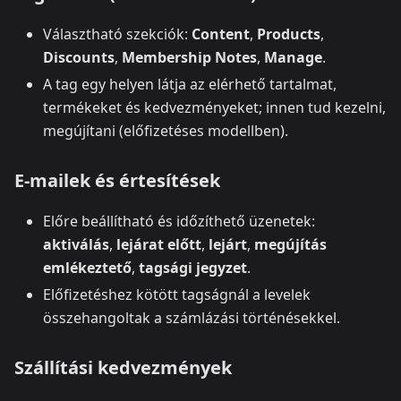
Választható szekciók:
Content
,
Products
,
Discounts
,
Membership Notes
,
Manage
.
A tag egy helyen látja az elérhető tartalmat,
termékeket és kedvezményeket; innen tud kezelni,
megújítani (előfizetéses modellben).
E‑mailek és értesítések
Előre beállítható és időzíthető üzenetek:
aktiválás
,
lejárat előtt
,
lejárt
,
megújítás
emlékeztető
,
tagsági jegyzet
.
Előfizetéshez kötött tagságnál a levelek
összehangoltak a számlázási történésekkel.
Szállítási kedvezmények