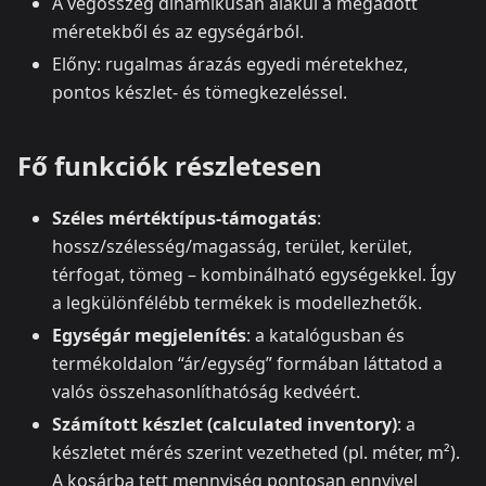
A végösszeg dinamikusan alakul a megadott
méretekből és az egységárból.
Előny: rugalmas árazás egyedi méretekhez,
pontos készlet- és tömegkezeléssel.
Fő funkciók részletesen
Széles mértéktípus-támogatás
:
hossz/szélesség/magasság, terület, kerület,
térfogat, tömeg – kombinálható egységekkel. Így
a legkülönfélébb termékek is modellezhetők.
Egységár megjelenítés
: a katalógusban és
termékoldalon “ár/egység” formában láttatod a
valós összehasonlíthatóság kedvéért.
Számított készlet (calculated inventory)
: a
készletet mérés szerint vezetheted (pl. méter, m²).
A kosárba tett mennyiség pontosan ennyivel