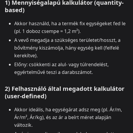
1) Mennyiségalapú kalkulátor (quantity-
based)
Akkor használd, ha a termék fix egységeket fed le
(pl. 1 doboz csempe = 1,2 m²).
A vevő megadja a szükséges területet/hosszt, a
bővítmény kiszámolja, hány egység kell (felfelé
kerekítve).
Előny: csökkenti az alul- vagy túlrendelést,
egyértelművé teszi a darabszámot.
2) Felhasználó által megadott kalkulátor
(user-defined)
Akkor ideális, ha egységárat adsz meg (pl. Ár/m,
Ár/m², Ár/kg), és az ár a beírt méret alapján
változik.