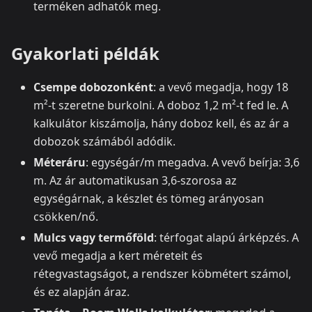
terméken adhatók meg.
Gyakorlati példák
Csempe dobozonként
: a vevő megadja, hogy 18
m²-t szeretne burkolni. A doboz 1,2 m²-t fed le. A
kalkulátor kiszámolja, hány doboz kell, és az ár a
dobozok számából adódik.
Méteráru
: egységár/m megadva. A vevő beírja: 3,6
m. Az ár automatikusan 3,6-szorosa az
egységárnak, a készlet és tömeg arányosan
csökken/nő.
Mulcs vagy termőföld
: térfogat alapú árképzés. A
vevő megadja a kert méreteit és
rétegvastagságot, a rendszer köbmétert számol,
és ez alapján áraz.