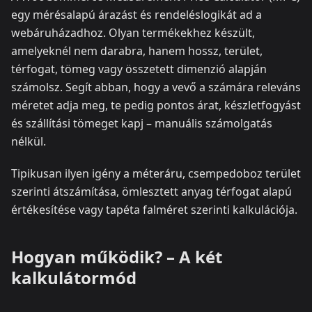
egy mérésalapú árazást és rendeléslogikát ad a
webáruházadhoz. Olyan termékekhez készült,
amelyeknél nem darabra, hanem hossz, terület,
térfogat, tömeg vagy összetett dimenzió alapján
számolsz. Segít abban, hogy a vevő a számára releváns
méretet adja meg, te pedig pontos árat, készletfogyást
és szállítási tömeget kapj – manuális számolgatás
nélkül.
Tipikusan ilyen igény a méteráru, csempedoboz terület
szerinti átszámítása, ömlesztett anyag térfogat alapú
értékesítése vagy tapéta falméret szerinti kalkulációja.
Hogyan működik? – A két
kalkulátormód