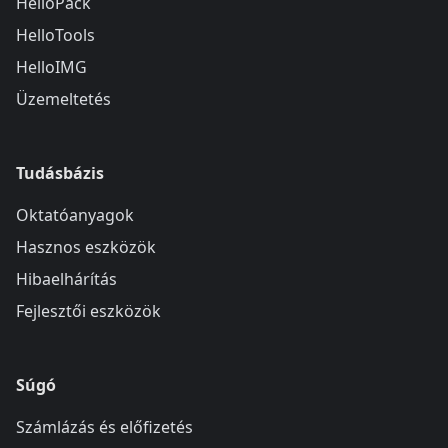
HelloPack
HelloTools
HelloIMG
Üzemeltetés
Tudásbázis
Oktatóanyagok
Hasznos eszközök
Hibaelhárítás
Fejlesztői eszközök
Súgó
Számlázás és előfizetés