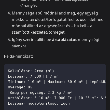
ráhagyás.
Mennyiségalapú módnál add meg, egy egység
mekkora területet/térfogatot fed le; user-defined
módnál állítsd az egységárat és – ha kell – a
számított készletet/tömeget.
Igény szerint állíts be
ártáblázatot
mennyiségi
sávokra.
Példa-mintázat:
Kalkulátor: Area (m²)
Egységár: 7 000 Ft / m²
Minimum: 1,0 m² | Maximum: 50,0 m² | Lépésköz:
Overage: 8%
Tömeg per egység: 2,3 kg / m²
Ártáblázat: 0–10 m²: 7 000 Ft | 10–30 m²: 6 50
Egységár megjelenítése: Igen