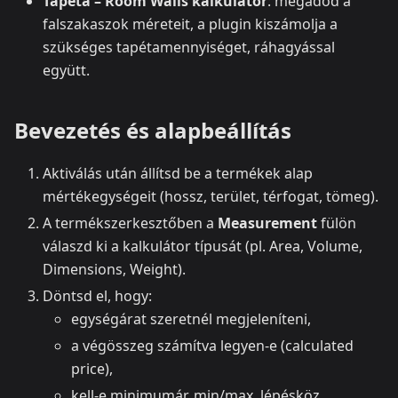
Tapéta – Room Walls kalkulátor
: megadod a
falszakaszok méreteit, a plugin kiszámolja a
szükséges tapétamennyiséget, ráhagyással
együtt.
Bevezetés és alapbeállítás
Aktiválás után állítsd be a termékek alap
mértékegységeit (hossz, terület, térfogat, tömeg).
A termékszerkesztőben a
Measurement
fülön
válaszd ki a kalkulátor típusát (pl. Area, Volume,
Dimensions, Weight).
Döntsd el, hogy:
egységárat szeretnél megjeleníteni,
a végösszeg számítva legyen-e (calculated
price),
kell-e minimumár, min/max, lépésköz,