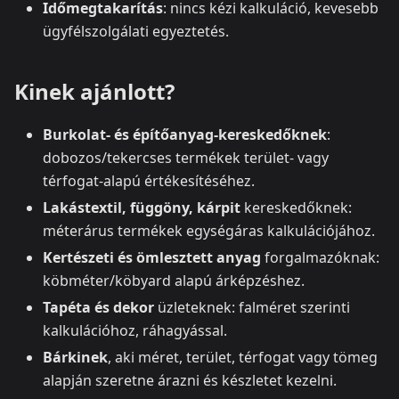
Időmegtakarítás
: nincs kézi kalkuláció, kevesebb
ügyfélszolgálati egyeztetés.
Kinek ajánlott?
Burkolat- és építőanyag-kereskedőknek
:
dobozos/tekercses termékek terület- vagy
térfogat-alapú értékesítéséhez.
Lakástextil, függöny, kárpit
kereskedőknek:
méterárus termékek egységáras kalkulációjához.
Kertészeti és ömlesztett anyag
forgalmazóknak:
köbméter/köbyard alapú árképzéshez.
Tapéta és dekor
üzleteknek: falméret szerinti
kalkulációhoz, ráhagyással.
Bárkinek
, aki méret, terület, térfogat vagy tömeg
alapján szeretne árazni és készletet kezelni.