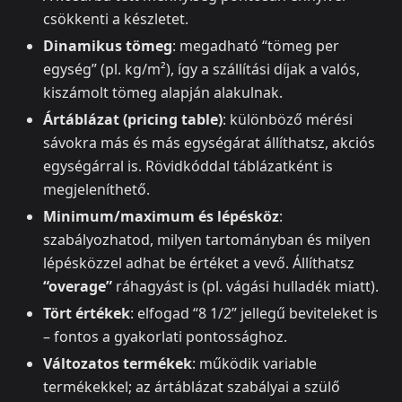
csökkenti a készletet.
Dinamikus tömeg
: megadható “tömeg per
egység” (pl. kg/m²), így a szállítási díjak a valós,
kiszámolt tömeg alapján alakulnak.
Ártáblázat (pricing table)
: különböző mérési
sávokra más és más egységárat állíthatsz, akciós
egységárral is. Rövidkóddal táblázatként is
megjeleníthető.
Minimum/maximum és lépésköz
:
szabályozhatod, milyen tartományban és milyen
lépésközzel adhat be értéket a vevő. Állíthatsz
“overage”
ráhagyást is (pl. vágási hulladék miatt).
Tört értékek
: elfogad “8 1/2” jellegű beviteleket is
– fontos a gyakorlati pontossághoz.
Változatos termékek
: működik variable
termékekkel; az ártáblázat szabályai a szülő