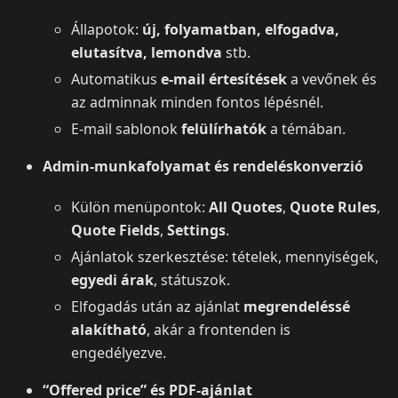
Állapotok:
új, folyamatban, elfogadva,
elutasítva, lemondva
stb.
Automatikus
e-mail értesítések
a vevőnek és
az adminnak minden fontos lépésnél.
E-mail sablonok
felülírhatók
a témában.
Admin-munkafolyamat és rendeléskonverzió
Külön menüpontok:
All Quotes
,
Quote Rules
,
Quote Fields
,
Settings
.
Ajánlatok szerkesztése: tételek, mennyiségek,
egyedi árak
, státuszok.
Elfogadás után az ajánlat
megrendeléssé
alakítható
, akár a frontenden is
engedélyezve.
“Offered price” és PDF-ajánlat