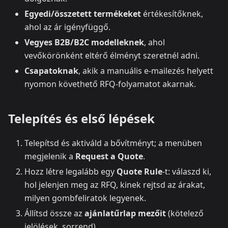
Egyedi/összetett termékeket
értékesítőknek,
ahol az ár igényfüggő.
Vegyes B2B/B2C modelleknek
, ahol
vevőkörönként eltérő élményt szeretnél adni.
Csapatoknak
, akik a manuális e-mailezés helyett
nyomon követhető RFQ-folyamatot akarnak.
Telepítés és első lépések
Telepítsd és aktiváld a bővítményt; a menüben
megjelenik a
Request a Quote
.
Hozz létre legalább egy
Quote Rule
-t: válaszd ki,
hol jelenjen meg az RFQ, kinek rejtsd az árakat,
milyen gombfeliratok legyenek.
Állítsd össze az
ajánlatűrlap mezőit
(kötelező
jelölések, sorrend).