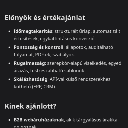
Előnyök és értékajánlat
Időmegtakarítás
: strukturált űrlap, automatizált
értesítések, egykattintásos konverzió.
Pontosság és kontroll
: állapotok, auditálható
folyamat, PDF-ek, szabályok.
Rugalmasság
: szerepkör-alapú viselkedés, egyedi
árazás, testreszabható sablonok.
Skálázhatóság
: API-val külső rendszerekhez
köthető (ERP, CRM).
Kinek ajánlott?
B2B webáruházaknak
, akik tárgyalásos árakkal
dolgoznak.