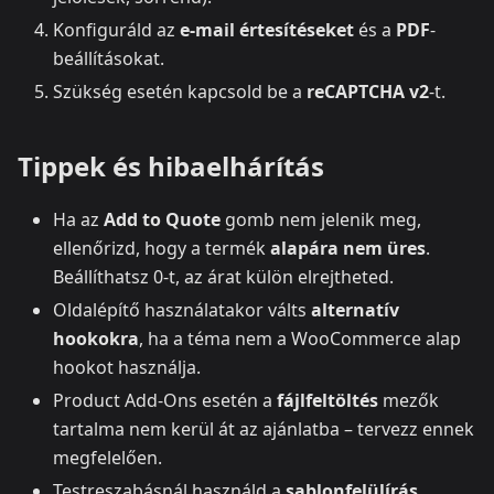
Konfiguráld az
e-mail értesítéseket
és a
PDF
-
beállításokat.
Szükség esetén kapcsold be a
reCAPTCHA v2
-t.
Tippek és hibaelhárítás
Ha az
Add to Quote
gomb nem jelenik meg,
ellenőrizd, hogy a termék
alapára nem üres
.
Beállíthatsz 0-t, az árat külön elrejtheted.
Oldalépítő használatakor válts
alternatív
hookokra
, ha a téma nem a WooCommerce alap
hookot használja.
Product Add-Ons esetén a
fájlfeltöltés
mezők
tartalma nem kerül át az ajánlatba – tervezz ennek
megfelelően.
Testreszabásnál használd a
sablonfelülírás