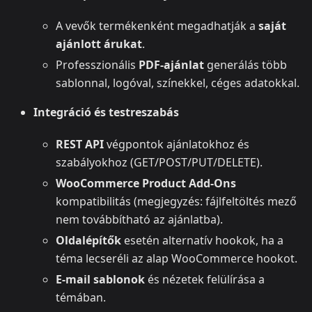
A vevők termékenként megadhatják a
saját
ajánlott árukat
.
Professzionális
PDF-ajánlat
generálás több
sablonnal, logóval, színekkel, céges adatokkal.
Integráció és testreszabás
REST API
végpontok ajánlatokhoz és
szabályokhoz (GET/POST/PUT/DELETE).
WooCommerce Product Add-Ons
kompatibilitás (megjegyzés: fájlfeltöltés mező
nem továbbítható az ajánlatba).
Oldalépítők
esetén alternatív hookok, ha a
téma lecseréli az alap WooCommerce hookot.
E-mail sablonok
és nézetek felülírása a
témában.