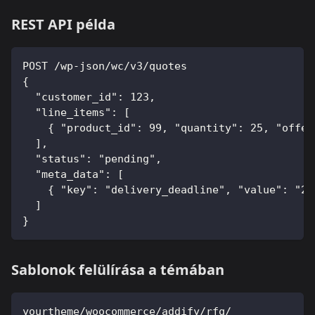
REST API példa
POST /wp-json/wc/v3/quotes
{
  "customer_id": 123,
  "line_items": [
    { "product_id": 99, "quantity": 25, "offer
  ],
  "status": "pending",
  "meta_data": [
    { "key": "delivery_deadline", "value": "20
  ]
}
Sablonok felülírása a témában
yourtheme/woocommerce/addify/rfq/