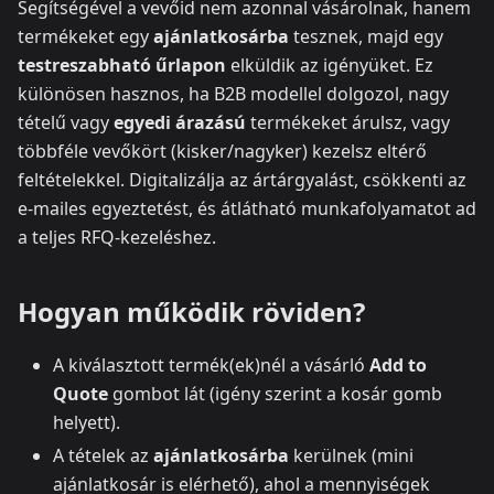
Segítségével a vevőid nem azonnal vásárolnak, hanem
termékeket egy
ajánlatkosárba
tesznek, majd egy
testreszabható űrlapon
elküldik az igényüket. Ez
különösen hasznos, ha B2B modellel dolgozol, nagy
tételű vagy
egyedi árazású
termékeket árulsz, vagy
többféle vevőkört (kisker/nagyker) kezelsz eltérő
feltételekkel. Digitalizálja az ártárgyalást, csökkenti az
e-mailes egyeztetést, és átlátható munkafolyamatot ad
a teljes RFQ-kezeléshez.
Hogyan működik röviden?
A kiválasztott termék(ek)nél a vásárló
Add to
Quote
gombot lát (igény szerint a kosár gomb
helyett).
A tételek az
ajánlatkosárba
kerülnek (mini
ajánlatkosár is elérhető), ahol a mennyiségek