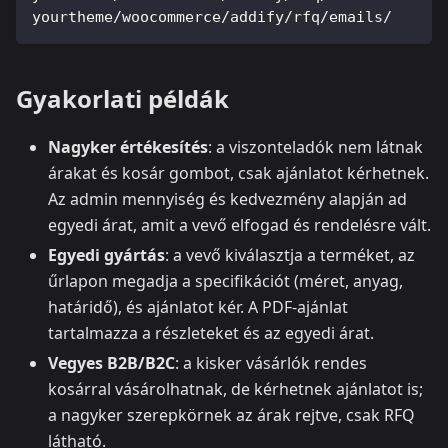
yourtheme/woocommerce/addify/rfq/emails/
Gyakorlati példák
Nagyker értékesítés
: a viszonteladók nem látnak
árakat és kosár gombot, csak ajánlatot kérhetnek.
Az admin mennyiség és kedvezmény alapján ad
egyedi árat, amit a vevő elfogad és rendelésre vált.
Egyedi gyártás
: a vevő kiválasztja a terméket, az
űrlapon megadja a specifikációt (méret, anyag,
határidő), és ajánlatot kér. A PDF-ajánlat
tartalmazza a részleteket és az egyedi árat.
Vegyes B2B/B2C
: a kisker vásárlók rendes
kosárral vásárolhatnak, de kérhetnek ajánlatot is;
a nagyker szerepkörnek az árak rejtve, csak RFQ
látható.