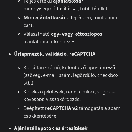
Teljes értékű
ajánlatkosár
mennyiségmódosítással, több tétellel.
Mini ajánlatkosár
a fejlécben, mint a mini
cart.
Választható
egy- vagy kétoszlopos
ajánlatoldal-elrendezés.
Űrlapmezők, validáció, reCAPTCHA
Korlátlan számú, különböző típusú
mező
(szöveg, e-mail, szám, legördülő, checkbox
stb.).
Kötelező jelölések, rend, címkék, súgók –
kevesebb visszakérdezés.
Beépített
reCAPTCHA v2
támogatás a spam
csökkentésére.
Ajánlatállapotok és értesítések