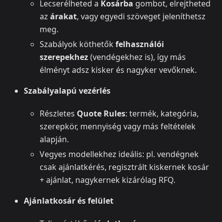
Lecserélheted a
Kosárba
gombot, elrejtheted
az
árakat
, vagy egyedi szöveget jeleníthetsz
meg.
Szabályok köthetők
felhasználói
szerepekhez
(vendégekhez is), így más
élményt adsz kisker és nagyker vevőknek.
Szabályalapú vezérlés
Részletes
Quote Rules
: termék, kategória,
szerepkör, mennyiség vagy más feltételek
alapján.
Vegyes modellekhez ideális: pl. vendégnek
csak ajánlatkérés, regisztrált kiskernek kosár
+ ajánlat, nagykernek kizárólag RFQ.
Ajánlatkosár és felület