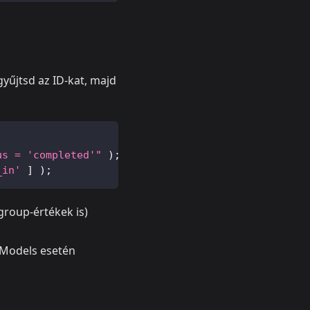
yűjtsd az ID-kat, majd
us = 'completed'"
)
;
_in'
]
)
;
group-értékek is)
 Models esetén