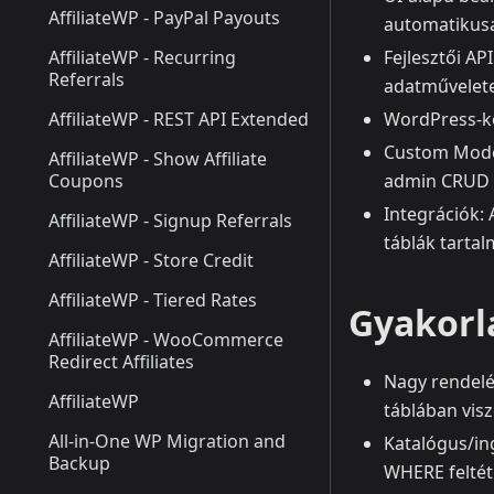
AffiliateWP - PayPal Payouts
automatikusa
AffiliateWP - Recurring
Fejlesztői AP
Referrals
adatműveletek
AffiliateWP - REST API Extended
WordPress-ko
Custom Models
AffiliateWP - Show Affiliate
Coupons
admin CRUD fe
Integrációk:
AffiliateWP - Signup Referrals
táblák tarta
AffiliateWP - Store Credit
AffiliateWP - Tiered Rates
Gyakorl
AffiliateWP - WooCommerce
Redirect Affiliates
Nagy rendelé
AffiliateWP
táblában vis
All-in-One WP Migration and
Katalógus/ing
Backup
WHERE feltét