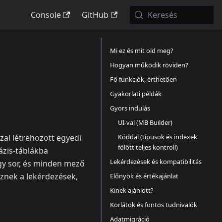
Console
GitHub
Keresés
Mi ez és mit old meg?
Hogyan működik röviden?
Fő funkciók, érthetően
Gyakorlati példák
Gyors indulás
UI-val (MB Builder)
Kóddal (típusok és indexek
al létrehozott egyedi
fölött teljes kontroll)
ázis-táblákba
Lekérdezések és kompatibilitás
gy sor, és minden mező
sznek a lekérdezések,
Előnyök és értékajánlat
Kinek ajánlott?
Korlátok és fontos tudnivalók
Adatmigráció