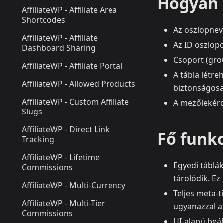
Hogyan 
AffiliateWP - Affiliate Area
Shortcodes
Az oszlopnev
AffiliateWP - Affiliate
Az ID oszlopo
Dashboard Sharing
Csoport (grou
AffiliateWP - Affiliate Portal
A tábla létr
AffiliateWP - Allowed Products
biztonságosan
AffiliateWP - Custom Affiliate
A mezőlekérd
Slugs
AffiliateWP - Direct Link
Fő funk
Tracking
AffiliateWP - Lifetime
Egyedi táblá
Commissions
tárolódik. Ez
AffiliateWP - Multi-Currency
Teljes meta-
AffiliateWP - Multi-Tier
ugyanazzal a 
Commissions
UI-alapú beál