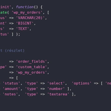
'init'
,
function
(
)
{
eate
(
'wp_my_orders'
,
[
tus'
=>
'VARCHAR(20)'
,
unt'
=>
'BIGINT'
,
es'
=>
'TEXT'
,
atus'
]
)
;
rt (részlet)
=>
'order_fields'
,
ype'
=>
'custom_table'
,
=>
'wp_my_orders'
,
=>
[
>
'status'
,
'type'
=>
'select'
,
'options'
=>
[
'n
>
'amount'
,
'type'
=>
'number'
]
,
>
'notes'
,
'type'
=>
'textarea'
]
,