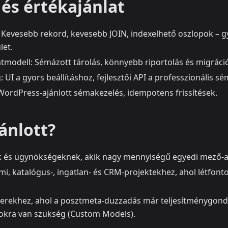
és értékajánlat
: Kevesebb rekord, kevesebb JOIN, indexelhető oszlopok – 
let.
atmodell: Sémázott tárolás, könnyebb riportolás és migráci
UI a gyors beállításhoz, fejlesztői API a professzionális s
 WordPress-ajánlott sémakezelés, idempotens frissítések.
ánlott?
k és ügynökségeknek, akik nagy mennyiségű egyedi mező-a
mi, katalógus-, ingatlan- és CRM-projektekhez, ahol létfont
erekhez, ahol a posztmeta-duzzadás már teljesítménygondo
ásokra van szükség (Custom Models).