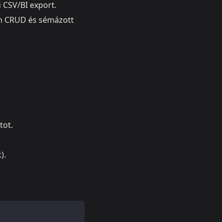
 CSV/BI export.
in CRUD és sémázott
tot.
).