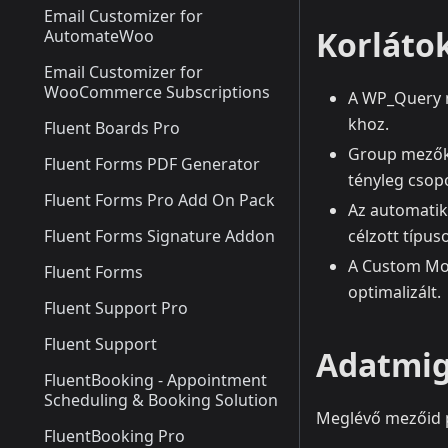
Email Customizer for
Korlátok
AutomateWoo
Email Customizer for
WooCommerce Subscriptions
A WP_Query 
khoz.
Fluent Boards Pro
Group mezők 
Fluent Forms PDF Generator
tényleg csopo
Fluent Forms Pro Add On Pack
Az automatiku
Fluent Forms Signature Addon
célzott típus
A Custom Mod
Fluent Forms
optimalizált.
Fluent Support Pro
Fluent Support
Adatmig
FluentBooking - Appointment
Scheduling & Booking Solution
Meglévő mezőid p
FluentBooking Pro