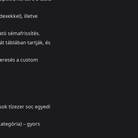
exekkel), illetve
tó sémafrissítés.
t táblában tartják, és
keresés a custom
ok tízezer sor, egyedi
kategória) – gyors