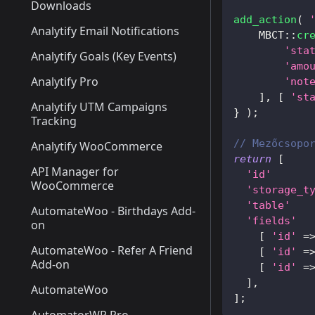
Downloads
add_action
(
Analytify Email Notifications
MBCT
::
cr
'sta
Analytify Goals (Key Events)
'amo
Analytify Pro
'not
]
,
[
'st
Analytify UTM Campaigns
}
)
;
Tracking
// Mezőcsopo
Analytify WooCommerce
return
[
API Manager for
'id'
WooCommerce
'storage_t
'table'
AutomateWoo - Birthdays Add-
'fields'
on
[
'id'
=
AutomateWoo - Refer A Friend
[
'id'
=
Add-on
[
'id'
=
]
,
AutomateWoo
]
;