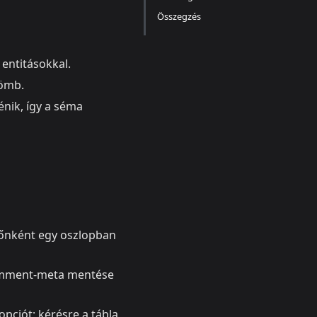
Összegzés
 entitásokkal.
tömb.
nik, így a séma
zőnként egy oszlopban
 komment-meta mentése
pciót; kérésre a tábla