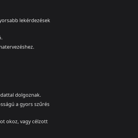
gyorsabb lekérdezések
ó.
ématervezéshez.
dattal dolgoznak.
osságú a gyors szűrés
t okoz, vagy célzott