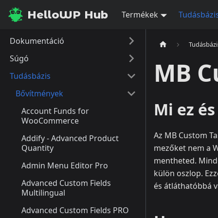
HelloWP Hub
Termékek
Tudásbázi
Dokumentáció
Tudásbázi
Súgó
MB C
Tudásbázis
Bővítmények
Mi ez és
Account Funds for
WooCommerce
Az MB Custom Tab
Addify - Advanced Product
Quantity
mezőket nem a Wo
mentheted. Minde
Admin Menu Editor Pro
külön oszlop. Ez
Advanced Custom Fields
és átláthatóbbá v
Multilingual
Advanced Custom Fields PRO