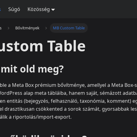
s
Súgó
Közösség
s
Bővítmények
MB Custom Table
ustom Table
 mit old meg?
le a Meta Box prémium bővítménye, amellyel a Meta Box-sz
rdPress alap meta tábláiba, hanem saját, sémázott adatb
n entitás (bejegyzés, felhasználó, taxonómia, komment) e
zel drasztikusan csökkented a sorok számát, gyorsabbak le
álik a riportolás/import-export.