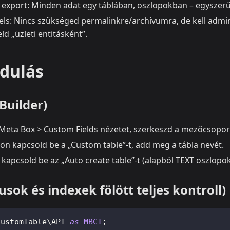
s export: Minden adat egy táblában, oszlopokban – egyszerű
s: Nincs szükséged permalinkre/archívumra, de kell adm
ld „üzleti entitásként”.
ndulás
Builder)
Meta Box > Custom Fields nézetet, szerkeszd a mezőcsopor
lön kapcsold be a „Custom table”-t, add meg a tábla nevét.
kapcsold be az „Auto create table”-t (alapból TEXT oszlopok
usok és indexek fölött teljes kontroll)
CustomTable
\
API
as
MBCT
;