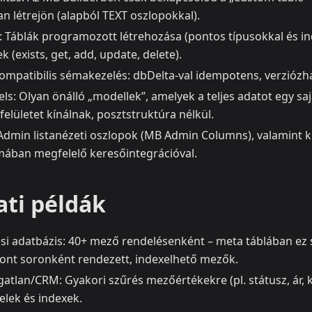
n létrejön (alapból TEXT oszlopokkal).
I: Táblák programozott létrehozása (pontos típusokkal és ind
 (exists, get, add, update, delete).
mpatibilis sémakezelés: dbDelta-val idempotens, verziózha
: Olyan önálló „modellek”, amelyek a teljes adatot egy sajá
lületet kínálnak, posztstruktúra nélkül.
 Admin listanézeti oszlopok (MB Admin Columns), valamint 
lmában megfelelő keresőintegrációval.
ati példák
si adatbázis: 40+ mező rendelésenként – meta táblában ez s
zont soronként rendezett, indexelhető mezők.
atlan/CRM: Gyakori szűrés mezőértékekre (pl. státusz, ár, 
elek és indexek.