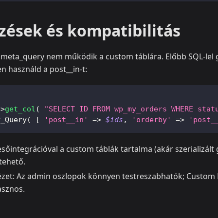
zések és kompatibilitás
meta_query nem működik a custom táblára. Előbb SQL-lel g
 használd a post__in-t:
;
->
get_col
(
"SELECT ID FROM wp_my_orders WHERE stat
P_Query
(
[
'post__in'
=>
$ids
,
'orderby'
=>
'post_
sőintegrációval a custom táblák tartalma (akár szerializált 
tehető.
ézet: Az admin oszlopok könnyen testreszabhatók; Custom
asznos.