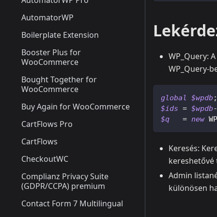
AutomatorWP Pro
AutomatorWP
Lekérde
Boilerplate Extension
Booster Plus for
WP_Query: A 
WooCommerce
WP_Query-ben
Bought Together for
WooCommerce
global
$wpdb
Buy Again for WooCommerce
$ids
=
$wpdb
$q
=
new
W
CartFlows Pro
CartFlows
Keresés: Kere
CheckoutWC
kereshetővé 
Admin listan
Complianz Privacy Suite
(GDPR/CCPA) premium
különösen h
Contact Form 7 Multilingual