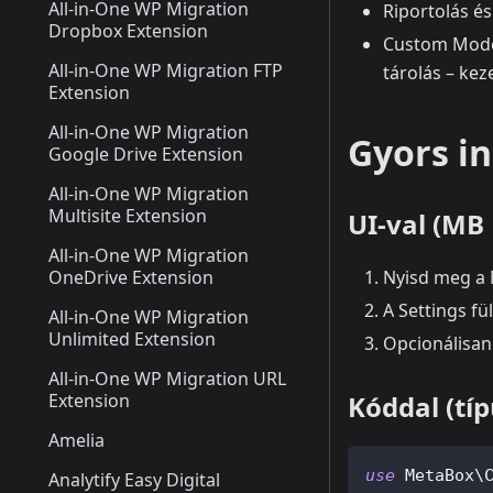
All-in-One WP Migration
Riportolás é
Dropbox Extension
Custom Model
All-in-One WP Migration FTP
tárolás – keze
Extension
All-in-One WP Migration
Gyors i
Google Drive Extension
All-in-One WP Migration
Multisite Extension
UI-val (MB 
All-in-One WP Migration
OneDrive Extension
Nyisd meg a 
A Settings fü
All-in-One WP Migration
Unlimited Extension
Opcionálisan 
All-in-One WP Migration URL
Extension
Kóddal (típ
Amelia
use
MetaBox
\
Analytify Easy Digital