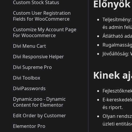
Előnyök 
Custom Stock Status
Custom User Registration
Fields for WooCommerce
Teljesítmény
és admin felü
Customize My Account Page
For Woocommerce
Átlátható ad
Rugalmasság: 
Divi Menu Cart
Jövőállóság:
Divi Responsive Helper
Divi Supreme Pro
Kinek aj
Divi Toolbox
DiviPasswords
Fejlesztőkne
Dynamic.ooo - Dynamic
E-kereskedel
Content for Elementor
és riport.
Edit Order by Customer
Olyan rendsz
üzleti entit
Elementor Pro