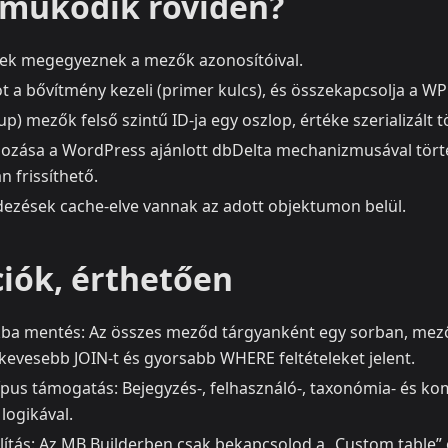
működik röviden?
ek megegyeznek a mezők azonosítóival.
t a bővítmény kezeli (primer kulcs), és összekapcsolja a WP
p) mezők felső szintű ID-ja egy oszlop, értéke szerializált 
ehozása a WordPress ajánlott dbDelta mechanizmusával törté
 frissíthető.
ezések cache-elve vannak az adott objektumon belül.
ciók, érthetően
kba mentés: Az összes meződ tárgyanként egy sorban, me
 kevesebb JOIN-t és gyorsabb WHERE feltételeket jelent.
típus támogatás: Bejegyzés-, felhasználó-, taxonómia- és
logikával.
lítás: Az MB Builderben csak bekapcsolod a „Custom table” o