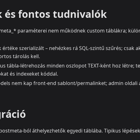
 és fontos tudnivalók
meta_* paraméterei nem működnek custom táblákra; külön
értéke szerializált – nehézkes rá SQL-szintű szűrés; csak a
rtos tárolás kell.
s tábla-létrehozás minden oszlopot TEXT-ként hoz létre; te
okat és indexeket kóddal.
els nem kap front-end sablont/permalinket; admin oldali 
ráció
ostmeta-ból áthelyezhetők egyedi táblába. Tipikus lépések