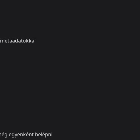
 metaadatokkal
ükség egyenként belépni