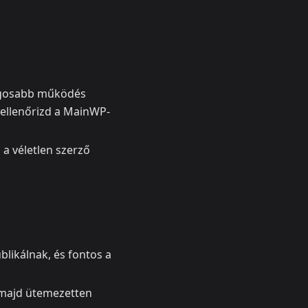
ságosabb működés
 ellenőrizd a MainWP-
 a véletlen szerző
likálnak, és fontos a
 majd ütemezetten