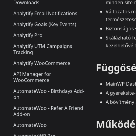
Downloads
minden site-r
Változatos m
Analytify Email Notifications
természetes
Analytify Goals (Key Events)
Biztonságos 
Analytify Pro
Skálázható fo
kezelhetővé 
Analytify UTM Campaigns
Tracking
Analytify WooCommerce
Függősé
API Manager for
WooCommerce
MainWP Dash
AutomateWoo - Birthdays Add-
A gyereksite-
on
A bővítmény 
AutomateWoo - Refer A Friend
Add-on
Működés
AutomateWoo