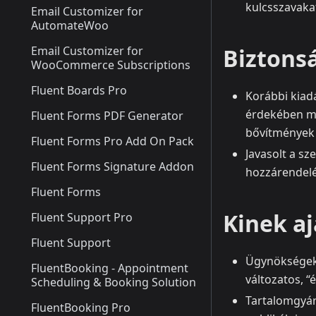
kulcsszavakat
Email Customizer for
AutomateWoo
Email Customizer for
Biztons
WooCommerce Subscriptions
Fluent Boards Pro
Korábbi kiad
érdekében mi
Fluent Forms PDF Generator
bővítmények f
Fluent Forms Pro Add On Pack
Javasolt a sz
Fluent Forms Signature Addon
hozzárendelé
Fluent Forms
Kinek aj
Fluent Support Pro
Fluent Support
Ügynökségekn
FluentBooking - Appointment
változatos, “
Scheduling & Booking Solution
Tartalomgyár
FluentBooking Pro