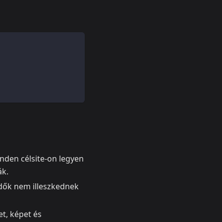
inden célsite-on legyen
ák.
dők nem illeszkednek
t, képet és