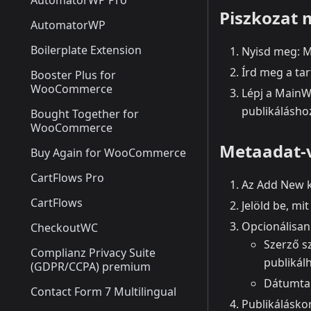
AutomatorWP Pro
Piszkozat 
AutomatorWP
Boilerplate Extension
Nyisd meg: M
Írd meg a tar
Booster Plus for
WooCommerce
Lépj a MainW
publikálásho
Bought Together for
WooCommerce
Metaadat‑v
Buy Again for WooCommerce
CartFlows Pro
Az Add New 
CartFlows
Jelöld be, mi
Opcionálisan
CheckoutWC
Szerző sz
Complianz Privacy Suite
publikál
(GDPR/CCPA) premium
Dátumtar
Contact Form 7 Multilingual
Publikáláskor