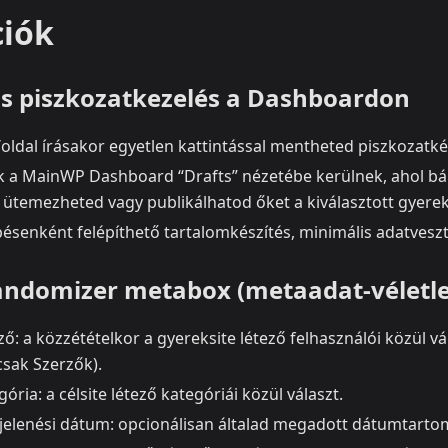
ciók
s piszkozatkezelés a Dashboardon
oldal írásakor egyetlen kattintással mentheted piszkozatké
k a MainWP Dashboard “Drafts” nézetébe kerülnek, ahol bá
 ütemezheted vagy publikálhatod őket a kiválasztott gyerek
lépésenként felépíthető tartalomkészítés, minimális adatveszt
ndomizer metabox (metaadat‑véletle
ző: a közzétételkor a gyereksite létező felhasználói közül vá
 csak Szerzők).
gória: a célsite létező kategóriái közül választ.
jelenési dátum: opcionálisan általad megadott dátumtarto