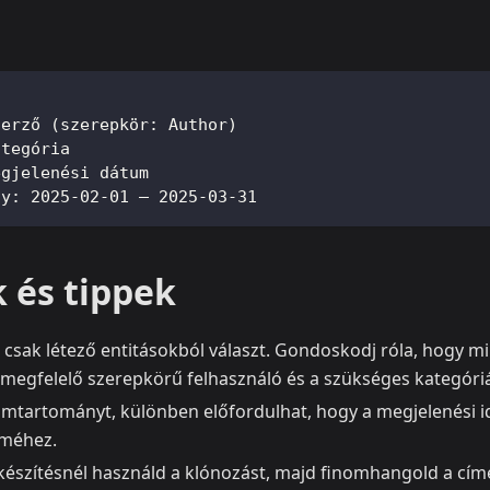
zerző (szerepkör: Author)
ategória
egjelenési dátum
ny: 2025-02-01 – 2025-03-31
 és tippek
s csak létező entitásokból választ. Gondoskodj róla, hogy m
 megfelelő szerepkörű felhasználó és a szükséges kategóri
mtartományt, különben előfordulhat, hogy a megjelenési i
eméhez.
észítésnél használd a klónozást, majd finomhangold a címe