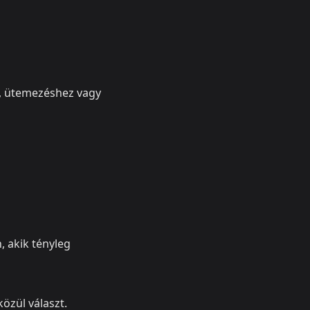
z, ütemezéshez vagy
, akik tényleg
özül választ.