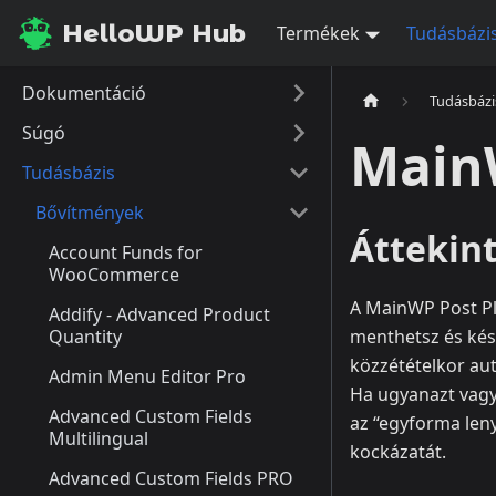
HelloWP Hub
Termékek
Tudásbázi
Dokumentáció
Tudásbázi
Súgó
MainW
Tudásbázis
Bővítmények
Áttekin
Account Funds for
WooCommerce
A MainWP Post Pl
Addify - Advanced Product
Quantity
menthetsz és kés
közzétételkor au
Admin Menu Editor Pro
Ha ugyanazt vagy 
Advanced Custom Fields
az “egyforma leny
Multilingual
kockázatát.
Advanced Custom Fields PRO