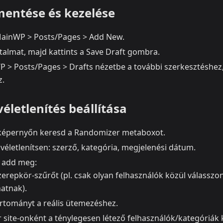
mentése és kezelése
ainWP > Posts/Pages > Add New.
talmat, majd kattints a Save Draft gombra.
P > Posts/Pages > Drafts nézetbe a további szerkesztéshe
z.
életlenítés beállítása
képernyőn keresd a Randomizer metaboxot.
t véletlenítsen: szerző, kategória, megjelenési dátum.
 add meg:
erepkör-szűrőt (pl. csak olyan felhasználók közül válasszon
hatnak).
tományt a reális ütemezéshez.
 site-onként a ténylegesen létező felhasználók/kategóriák k