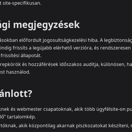
 site-specifikusan.
ági megjegyzések
ásokban előfordult jogosultságkezelési hiba. A legbizton
ndig frissíts a legújabb elérhető verzióra, és rendszeresen
rissítési állapotát.
erepkörök és hozzáférések időszakos auditja, különösen, ha
st használod.
ánlott?
ek és webmester csapatoknak, akik több ügyfélsite-on pub
élő” tartalomkép.
tóknak, akik központilag akarnak piszkozatokat készíteni,