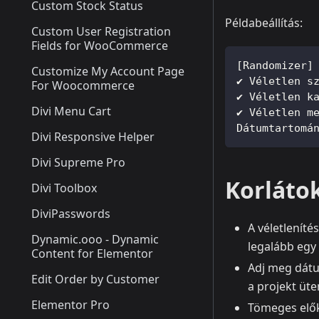
Custom Stock Status
Példabeállítás:
Custom User Registration
Fields for WooCommerce
[Randomizer]
Customize My Account Page
✔ Véletlen s
For Woocommerce
✔ Véletlen k
Divi Menu Cart
✔ Véletlen m
Dátumtartomá
Divi Responsive Helper
Divi Supreme Pro
Korlátok
Divi Toolbox
DiviPasswords
A véletleníté
Dynamic.ooo - Dynamic
legalább egy
Content for Elementor
Adj meg dátu
Edit Order by Customer
a projekt üt
Elementor Pro
Tömeges elők