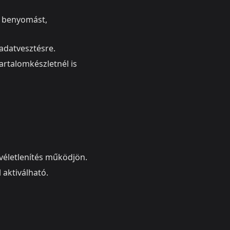
t benyomást,
adatvesztésre.
artalomkészletnél is
 véletlenítés működjön.
 aktiválható.