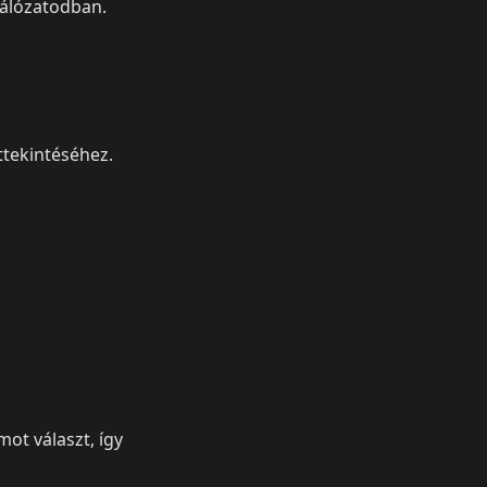
hálózatodban.
ttekintéséhez.
ot választ, így