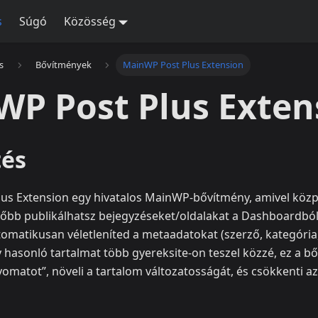
s
Súgó
Közösség
s
Bővítmények
MainWP Post Plus Extension
P Post Plus Exten
tés
us Extension egy hivatalos MainWP-bővítmény, amivel közpo
őbb publikálhatsz bejegyzéseket/oldalakat a Dashboardbó
tomatikusan véletleníted a metaadatokat (szerző, kategória
hasonló tartalmat több gyereksite-on teszel közzé, ez a bő
omatot”, növeli a tartalom változatosságát, és csökkenti a