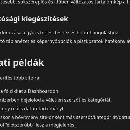
etesebb, sokszereplős és időben változatos tartalomkép a 
ósági kiegészítések
klónozása a gyors terjesztéshez és finomhangoláshoz.
tó táblanézet és képernyőopciók a piszkozatok hatékony á
ati példák
rítés több site-ra:
a fő cikket a Dashboardon.
izerben bejelölöd a véletlen szerzőt és kategóriát.
sz egy reális dátumtartományt.
áskor a bővítmény site-onként más szerzőt/kategóriát/dátum
l “életszerűbb” lesz a megjelenés.