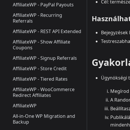
Cél: termész
AffiliateWP - PayPal Payouts
AffiliateWP - Recurring
Használhat
Referrals
AffiliateWP - REST API Extended
Bejegyzések 
Testreszabha
AffiliateWP - Show Affiliate
Coupons
AffiliateWP - Signup Referrals
Gyakorl
AffiliateWP - Store Credit
Ügynökségi te
AffiliateWP - Tiered Rates
AffiliateWP - WooCommerce
Megírod 
Redirect Affiliates
A Random
AffiliateWP
Beállíta
All-in-One WP Migration and
Publikál
Backup
mindenho