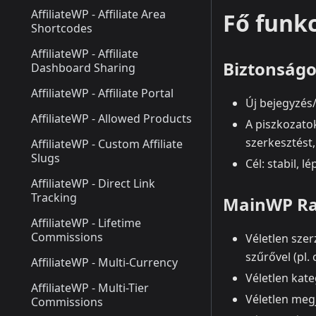
AffiliateWP - Affiliate Area
Fő funk
Shortcodes
AffiliateWP - Affiliate
Biztonságo
Dashboard Sharing
AffiliateWP - Affiliate Portal
Új bejegyzés/
AffiliateWP - Allowed Products
A piszkozato
szerkesztést,
AffiliateWP - Custom Affiliate
Slugs
Cél: stabil, 
AffiliateWP - Direct Link
Tracking
MainWP Ra
AffiliateWP - Lifetime
Commissions
Véletlen szer
szűrővel (pl.
AffiliateWP - Multi-Currency
Véletlen kate
AffiliateWP - Multi-Tier
Véletlen meg
Commissions