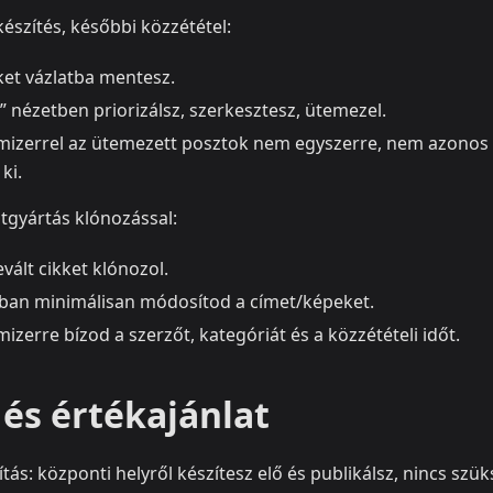
észítés, későbbi közzététel:
ket vázlatba mentesz.
” nézetben priorizálsz, szerkesztesz, ütemezel.
izerrel az ütemezett posztok nem egyszerre, nem azonos
ki.
tgyártás klónozással:
evált cikket klónozol.
ban minimálisan módosítod a címet/képeket.
zerre bízod a szerzőt, kategóriát és a közzétételi időt.
és értékajánlat
ás: központi helyről készítesz elő és publikálsz, nincs sz