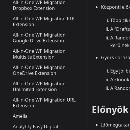
All-in-One WP Migration
Központi elők
Dropbox Extension
All-in-One WP Migration FTP
Több cik
Extension
A “Drafts
All-in-One WP Migration
A Random
Google Drive Extension
kerülnek 
All-in-One WP Migration
Multisite Extension
Gyors soroza
All-in-One WP Migration
Egy jól b
OneDrive Extension
A klónok
All-in-One WP Migration
A Randomi
Unlimited Extension
All-in-One WP Migration URL
Extension
Előnyök 
Amelia
Időmegtakarít
Analytify Easy Digital