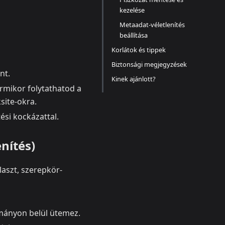
kezelése
Metaadat‑véletlenítés
beállítása
Korlátok és tippek
Biztonsági megjegyzések
nt.
Kinek ajánlott?
rmikor folytathatod a
site-okra.
ési kockázattal.
nítés)
laszt, szerepkör-
mányon belül ütemez.