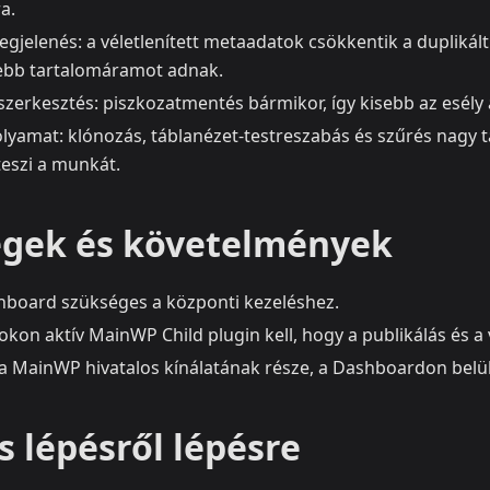
a.
egjelenés: a véletlenített metaadatok csökkentik a duplikál
ebb tartalomáramot adnak.
szerkesztés: piszkozatmentés bármikor, így kisebb az esély 
lyamat: klónozás, táblanézet-testreszabás és szűrés nagy t
teszi a munkát.
gek és követelmények
board szükséges a központi kezeléshez.
okon aktív MainWP Child plugin kell, hogy a publikálás és a
a MainWP hivatalos kínálatának része, a Dashboardon belül
 lépésről lépésre