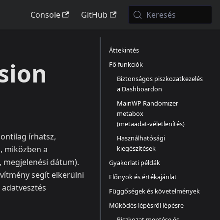
Console
GitHub
Keresés
Áttekintés
sion
Fő funkciók
Biztonságos piszkozatkezelés
a Dashboardon
MainWP Randomizer
metabox
(metaadat‑véletlenítés)
ntilag írhatsz,
Használhatósági
kiegészítések
l, miközben a
, megjelenési dátum).
Gyakorlati példák
vítmény segít elkerülni
Előnyök és értékajánlat
z adatvesztés
Függőségek és követelmények
Működés lépésről lépésre
Piszkozat mentése és