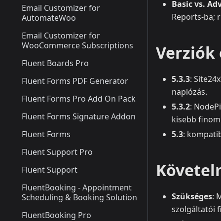
Basic vs. Ad
Email Customizer for
Reports-ba; 
AutomateWoo
Email Customizer for
WooCommerce Subscriptions
Verziók
Fluent Boards Pro
5.3.3
: Site24
Fluent Forms PDF Generator
naplózás.
Fluent Forms Pro Add On Pack
5.3.2
: NodePi
Fluent Forms Signature Addon
kisebb finom
Fluent Forms
5.3
: kompatib
Fluent Support Pro
Követel
Fluent Support
FluentBooking - Appointment
Szükséges
: 
Scheduling & Booking Solution
szolgáltatói f
FluentBooking Pro