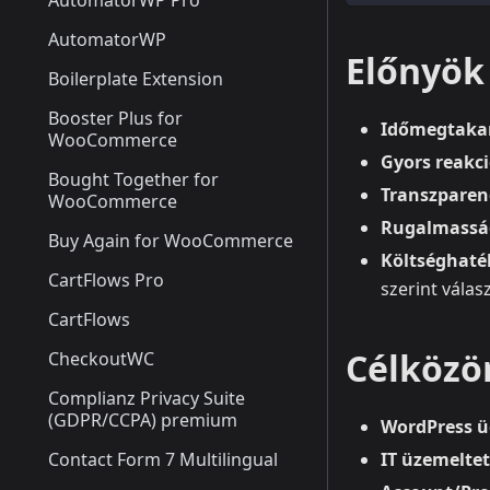
AutomatorWP Pro
AutomatorWP
Előnyök 
Boilerplate Extension
Booster Plus for
Időmegtakar
WooCommerce
Gyors reakc
Bought Together for
Transzparen
WooCommerce
Rugalmassá
Buy Again for WooCommerce
Költséghat
CartFlows Pro
szerint válas
CartFlows
Célközö
CheckoutWC
Complianz Privacy Suite
(GDPR/CCPA) premium
WordPress ü
Contact Form 7 Multilingual
IT üzemelte