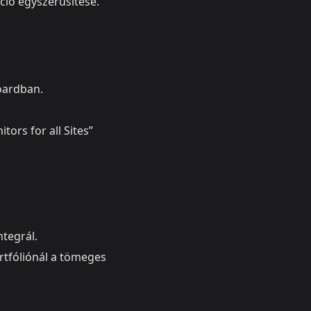
ció egyszerűsítése.
oardban.
ors for all Sites”
ntegrál.
ortfóliónál a tömeges