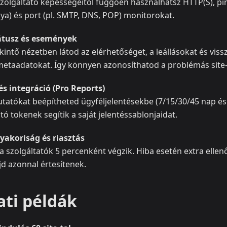
 szolgáltató képességeitől függően használhatsz HTTP(S), pi
ya) és port (pl. SMTP, DNS, POP) monitorokat.
tátusz és események
kintő nézetben látod az elérhetőséget, a leállásokat és viss
etaadatokat. Így könnyen azonosíthatod a problémás site-
és integráció (Pro Reports)
tatókat beépítheted ügyféljelentésekbe (7/15/30/45 nap és a
ó tokenek segítik a saját jelentéssablonjaidat.
gyakoriság és riasztás
a szolgáltatók 5 percenként végzik. Hiba esetén extra elle
ajd azonnal értesítenek.
ati példák