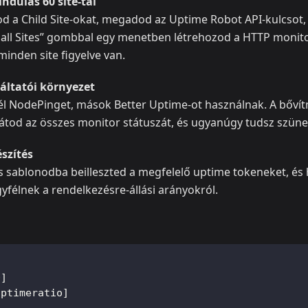
ndulás 60 site-tal
od a Child Site-okat, megadod az Uptime Robot API-kulcsot,
 all Sites” gombbal egy menetben létrehozod a HTTP monit
 minden site figyelve van.
áltatói környezet
l NodePinget, mások Better Uptime-ot használnak. A bőv
tod az összes monitor státuszát, és ugyanúgy tudsz szünete
észítés
s sablonodba beilleszted a megfelelő uptime tokeneket, és
yfélnek a rendelkezésre-állási arányokról.
]
0]
uptimeratio]