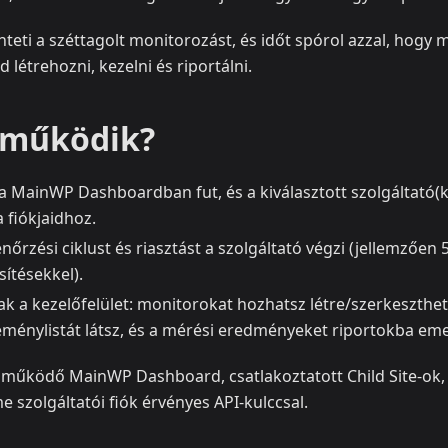
teti a széttagolt monitorozást, és időt spórol azzal, hogy
létrehozni, kezelni és riportálni.
 működik?
a MainWP Dashboardban fut, és a kiválasztott szolgáltató(k
 fiókjaidhoz.
enőrzési ciklust és riasztást a szolgáltató végzi (jellemzően 
sítésekkel).
k a kezelőfelület: monitorokat hozhatsz létre/szerkeszthet
eménylistát látsz, és a mérési eredményeket riportokba em
y működő MainWP Dashboard, csatlakoztatott Child Site-ok,
 szolgáltatói fiók érvényes API-kulccsal.