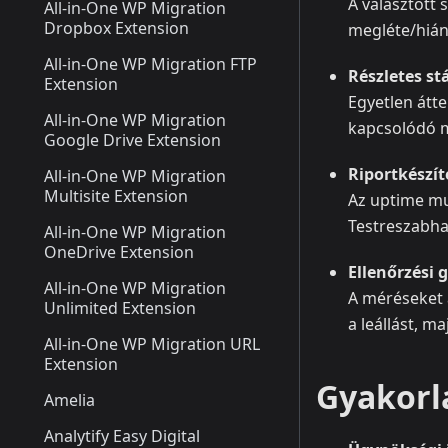
A választott
All-in-One WP Migration
Dropbox Extension
megléte/hián
All-in-One WP Migration FTP
Részletes s
Extension
Egyetlen átte
All-in-One WP Migration
kapcsolódó m
Google Drive Extension
Riportkészít
All-in-One WP Migration
Multisite Extension
Az uptime mu
Testreszabhat
All-in-One WP Migration
OneDrive Extension
Ellenőrzési 
All-in-One WP Migration
A méréseket 
Unlimited Extension
a leállást, m
All-in-One WP Migration URL
Extension
Gyakorl
Amelia
Analytify Easy Digital