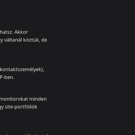
hatsz. Akkor
y váltanál köztük, de
ő kontaktszemélyek),
WP-ben.
sz monitorokat minden
y site-portfóliók