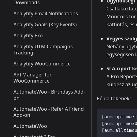
Ügynökségi i
Downloads
Csatlakoztat
Analytify Email Notifications
Monitors for
Analytify Goals (Key Events)
kattintás, és
Analytify Pro
Vegyes szolg
Analytify UTM Campaigns
Néhány ügyfé
Tracking
egységesen lá
Analytify WooCommerce
SLA-riport k
API Manager for
A Pro Report
WooCommerce
küldesz az üg
AutomateWoo - Birthdays Add-
on
Példa tokenek:
AutomateWoo - Refer A Friend
Add-on
[aum.uptime7
[aum.uptime3
AutomateWoo
[aum.alltime