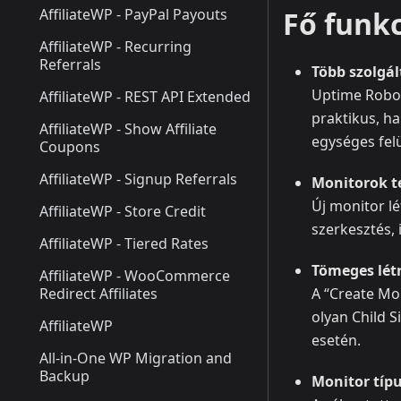
AffiliateWP - PayPal Payouts
Fő funkc
AffiliateWP - Recurring
Referrals
Több szolgál
Uptime Robot
AffiliateWP - REST API Extended
praktikus, h
AffiliateWP - Show Affiliate
egységes felü
Coupons
AffiliateWP - Signup Referrals
Monitorok te
Új monitor lé
AffiliateWP - Store Credit
szerkesztés, 
AffiliateWP - Tiered Rates
Tömeges lét
AffiliateWP - WooCommerce
Redirect Affiliates
A “Create Mo
olyan Child S
AffiliateWP
esetén.
All-in-One WP Migration and
Backup
Monitor típ