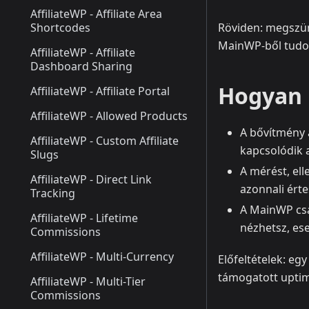
AffiliateWP - Affiliate Area
Shortcodes
Röviden: megszün
MainWP-ből tudod 
AffiliateWP - Affiliate
Dashboard Sharing
Hogyan
AffiliateWP - Affiliate Portal
AffiliateWP - Allowed Products
A bővítmény 
AffiliateWP - Custom Affiliate
kapcsolódik a
Slugs
A mérést, ell
AffiliateWP - Direct Link
azonnali érte
Tracking
A MainWP csa
AffiliateWP - Lifetime
nézhetsz, es
Commissions
AffiliateWP - Multi-Currency
Előfeltételek: eg
támogatott uptime
AffiliateWP - Multi-Tier
Commissions