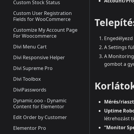
Account/Pro
Custom Stock Status
Custom User Registration
Fields for WooCommerce
Telepíté
Customize My Account Page
For Woocommerce
Engedélyezd
Divi Menu Cart
A Settings fü
A Monitoring 
Divi Responsive Helper
gombot a gyo
Divi Supreme Pro
Divi Toolbox
Korláto
DiviPasswords
Dynamic.ooo - Dynamic
Mérés/riaszt
Content for Elementor
Uptime Robo
Edit Order by Customer
létrehozást 
“Monitor Sp
Elementor Pro