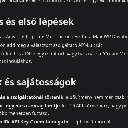
ject managerek
: SLA-riportok készítése, ügyfélkommuniká
s és első lépések
 az Advanced Uptime Monitor kiegészítőt a MainWP Dashb
lön add meg a választott szolgáltató API-kulcsát.
fülön hozz létre egy monitort, vagy használd a “Create Monit
rs induláshoz.
k és sajátosságok
ás a szolgáltatónál történik
: a bővítmény nem mér, csak i
t ingyenes csomag limitje
: kb. 10 API-kérés/perc; nagy p
több menetben futtasd.
ecific API Keys” nem támogatott
Uptime Robotnál.