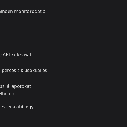
 minden monitorodat a
) API-kulcsával
5 perces ciklusokkal és
sz, állapotokat
elheted.
 és legalább egy