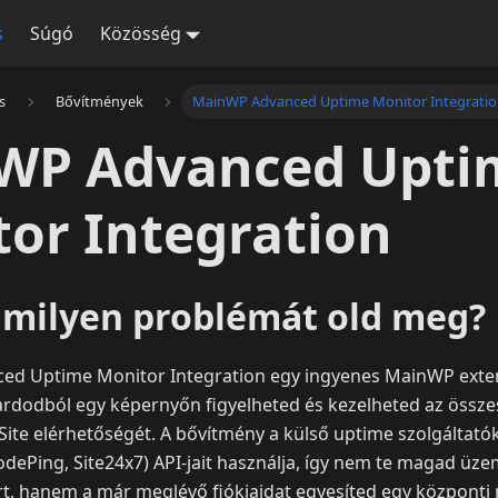
s
Súgó
Közösség
s
Bővítmények
MainWP Advanced Uptime Monitor Integrati
WP Advanced Upti
or Integration
s milyen problémát old meg?
d Uptime Monitor Integration egy ingyenes MainWP extens
odból egy képernyőn figyelheted és kezelheted az összes
Site elérhetőségét. A bővítmény a külső uptime szolgáltató
dePing, Site24x7) API-jait használja, így nem te magad üze
rt, hanem a már meglévő fiókjaidat egyesíted egy központi