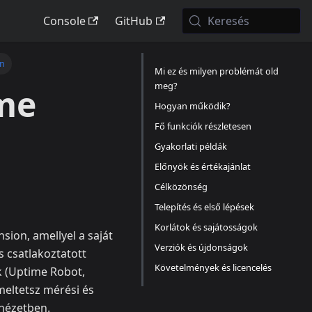
Console
GitHub
Keresés
on
Mi ez és milyen problémát old
meg?
me
Hogyan működik?
Fő funkciók részletesen
Gyakorlati példák
Előnyök és értékajánlat
Célközönség
Telepítés és első lépések
Korlátok és sajátosságok
ion, amellyel a saját
Verziók és újdonságok
 csatlakoztatott
Követelmények és licencelés
k (Uptime Robot,
meltetsz mérési és
 nézetben.