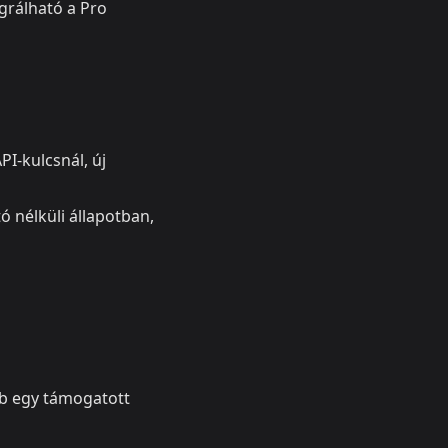
grálható a Pro
PI-kulcsnál, új
ó nélküli állapotban,
bb egy támogatott