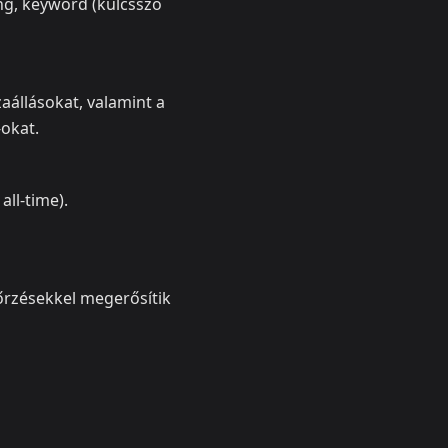
ng, keyword (kulcsszó
zaállásokat, valamint a
okat.
ll-time).
nőrzésekkel megerősítik