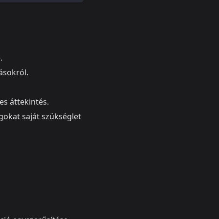
.
lásokról.
es áttekintés.
gokat saját szükséglet