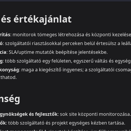
és értékajánlat
ítás
: monitorok tömeges létrehozása és központi kezelése
ió
: szolgáltatói riasztásokkal perceken belül értesülsz a leál
cia
: SLA/uptime mutatók beépítése jelentésekbe.
g
: több szolgáltató egy felületen, egyszerű váltás és egység
ékonyság
: maga a kiegészítő ingyenes; a szolgáltatói csoma
zthatod.
nség
gynökségek és fejlesztők
: sok site központi monitorozása.
tők
: több szolgáltató és projekt egységes kézben tartása.