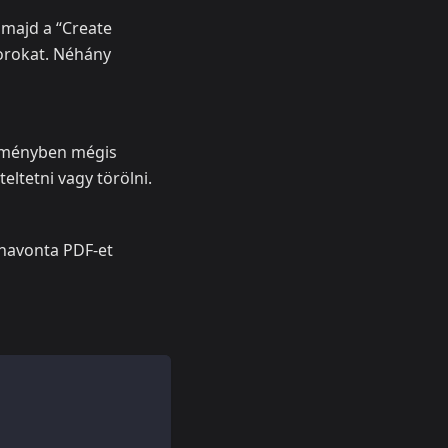
 majd a “Create
orokat. Néhány
ítményben mégis
ltetni vagy törölni.
 havonta PDF-et