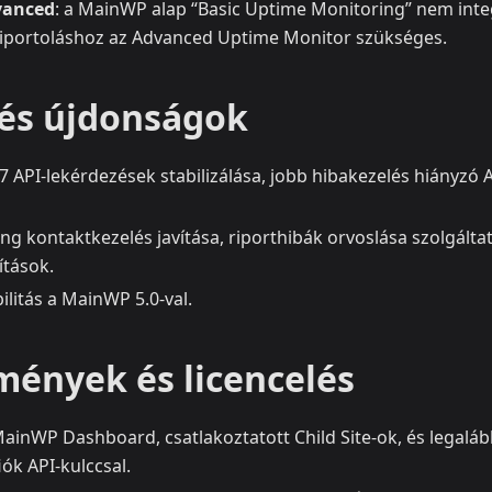
vanced
: a MainWP alap “Basic Uptime Monitoring” nem inte
riportoláshoz az Advanced Uptime Monitor szükséges.
 és újdonságok
x7 API-lekérdezések stabilizálása, jobb hibakezelés hiányzó A
ng kontaktkezelés javítása, riporthibák orvoslása szolgáltat
ítások.
ilitás a MainWP 5.0-val.
mények és licencelés
MainWP Dashboard, csatlakoztatott Child Site-ok, és legalá
iók API-kulccsal.