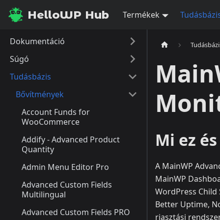
HelloWP Hub
Termékek
Tudásbázi
Dokumentáció
Tudásbázi
Súgó
Main
Tudásbázis
Monit
Bővítmények
Account Funds for
WooCommerce
Mi ez é
Addify - Advanced Product
Quantity
A MainWP Advance
Admin Menu Editor Pro
MainWP Dashboard
Advanced Custom Fields
WordPress Child 
Multilingual
Better Uptime, No
Advanced Custom Fields PRO
riasztási rendsze