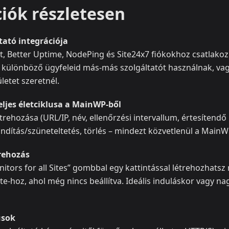
iók részletesen
tató integrációja
, Better Uptime, NodePing és Site24x7 fiókokhoz csatlakoz
a különböző ügyfeleid más-más szolgáltatót használnak, vag
letet szeretnél.
ljes életciklusa a MainWP-ből
trehozása (URL/IP, név, ellenőrzési intervallum, értesítend
indítás/szüneteltetés, törlés – mindezt közvetlenül a Main
rehozás
nitors for all Sites” gombbal egy kattintással létrehozhat
ite-hoz, ahol még nincs beállítva. Ideális induláskor vagy nag
usok