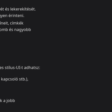
ét és lekerekítését.
yen érinteni.
íneit, címkék
 gomb és nagyobb
s stílus-UI-t adhatsz:
, kapcsoló stb.),
ők a jobb