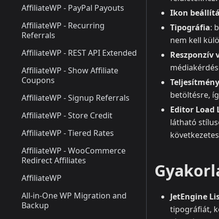
AffiliateWP - PayPal Payouts
Ikon beállít
AffiliateWP - Recurring
Tipográfia
: 
Referrals
nem kell kül
AffiliateWP - REST API Extended
Reszponzív v
médiakérdése
AffiliateWP - Show Affiliate
Coupons
Teljesítmény
betöltésre, í
AffiliateWP - Signup Referrals
Editor Load 
AffiliateWP - Store Credit
látható stílu
AffiliateWP - Tiered Rates
következetes 
AffiliateWP - WooCommerce
Redirect Affiliates
Gyakorl
AffiliateWP
All-in-One WP Migration and
JetEngine Li
Backup
tipográfiát, 