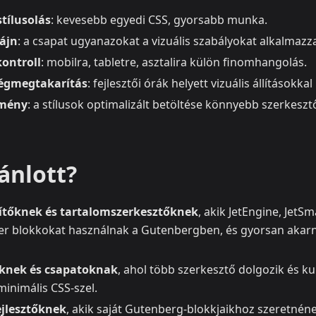
tílusolás
: kevesebb egyedi CSS, gyorsabb munka.
ájn
: a csapat ugyanazokat a vizuális szabályokat alkalmazza,
ontroll
: mobilra, tabletre, asztalira külön finomhangolás.
ségmegtakarítás
: fejlesztői órák helyett vizuális állításokkal
tmény
: a stílusok optimalizált betöltése könnyebb szerkeszt
ánlott?
ítőknek és tartalomszerkesztőknek
, akik JetEngine, JetSm
er blokkokat használnak a Gutenbergben, és gyorsan akarn
knek és csapatoknak
, ahol több szerkesztő dolgozik és k
inimális CSS-szel.
jlesztőknek
, akik saját Gutenberg-blokkjaikhoz szeretnének