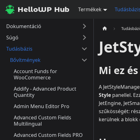
HelloWP Hub
Termékek
Tudásbázi
Dokumentáció
Tudásbázi
Súgó
JetS
Tudásbázis
Bővítmények
Mi ez é
Account Funds for
WooCommerce
A JetStyleManager
Addify - Advanced Product
Quantity
Style
panellel. Ez
JetEngine, JetSma
Admin Menu Editor Pro
szűkösségét: rés
Advanced Custom Fields
kerülnek a blokk 
Multilingual
Advanced Custom Fields PRO