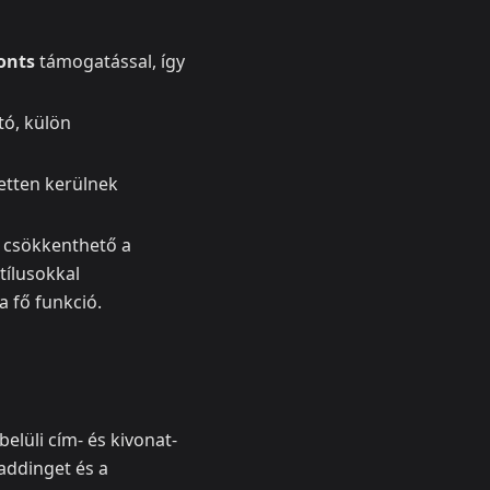
onts
támogatással, így
tó, külön
zetten kerülnek
 csökkenthető a
tílusokkal
a fő funkció.
belüli cím- és kivonat-
addinget és a