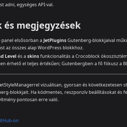
t adni, egységes API-val.
k és megjegyzések
e
panel elsősorban a
JetPlugins
Gutenberg-blokkjaival műkö
lást az összes alap WordPress blokkhoz.
ad Level
és a
skins
funkcionalitás a Crocoblock ökosziszté
n érhető el teljes értékűen; Gutenbergben a fő fókusz a Bl
JetStyleManagerrel vizuálisan, gyorsan és következetesen st
erg-blokkjait. Ha kódmentes, reszponzív beállításokat és fej
ővítmény pontosan erre való.
itHub-on