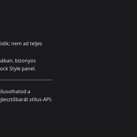
dik; nem ad teljes
mában, bizonyos
ock Style panel.
ílusolhatod a
lesztőbarát stílus-API-