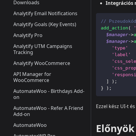
Downloads
Integrációs
Analytify Email Notifications
// Pszeudokó
Analytify Goals (Key Events)
add_action
(
Analytify Pro
$manager
->
$manager
->
Analytify UTM Campaigns
'type'
Tracking
'label'
'css_sel
Analytify WooCommerce
'css_pro
API Manager for
'respons
WooCommerce
]
)
;
}
)
;
AutomateWoo - Birthdays Add-
on
Ezzel kész UI-t é
AutomateWoo - Refer A Friend
Add-on
AutomateWoo
Előnyök 