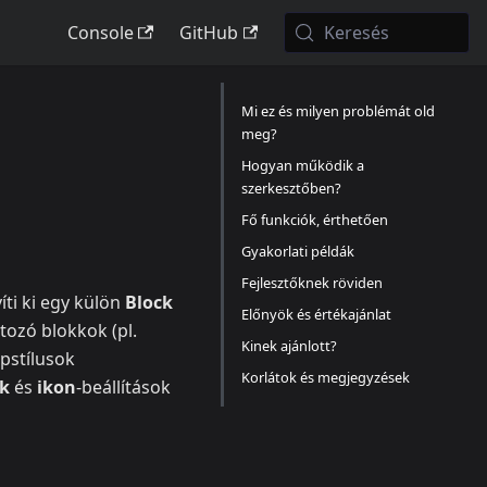
Console
GitHub
Keresés
Mi ez és milyen problémát old
meg?
Hogyan működik a
szerkesztőben?
Fő funkciók, érthetően
Gyakorlati példák
Fejlesztőknek röviden
ti ki egy külön
Block
Előnyök és értékajánlat
rtozó blokkok (pl.
Kinek ajánlott?
apstílusok
Korlátok és megjegyzések
ek
és
ikon
-beállítások