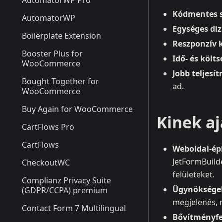
AutomatorWP Pro
Kódmentes s
AutomatorWP
Egységes diz
Boilerplate Extension
Reszponzív k
Booster Plus for
Idő- és költ
WooCommerce
Jobb teljesí
Bought Together for
ad.
WooCommerce
Buy Again for WooCommerce
Kinek aj
CartFlows Pro
CartFlows
Weboldal-ép
JetFormBuild
CheckoutWC
felületeket.
Complianz Privacy Suite
Ügynöksége
(GDPR/CCPA) premium
megjelenés, m
Contact Form 7 Multilingual
Bővítményfe