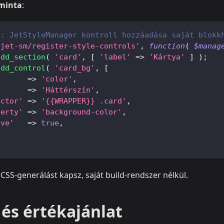
 minta
:
d: JetStyleManager kontroll hozzáadása saját blokk
'jet-sm/register-style-controls'
,
function
(
$manag
add_section
(
'card'
,
[
'label'
=>
'Kártya'
]
)
;
add_control
(
'card_bg'
,
[
=>
'color'
,
=>
'Háttérszín'
,
ector'
=>
'{{WRAPPER}} .card'
,
perty'
=>
'background-color'
,
ive'
=>
true
,
s CSS-generálást kapsz, saját build-rendszer nélkül.
és értékajánlat