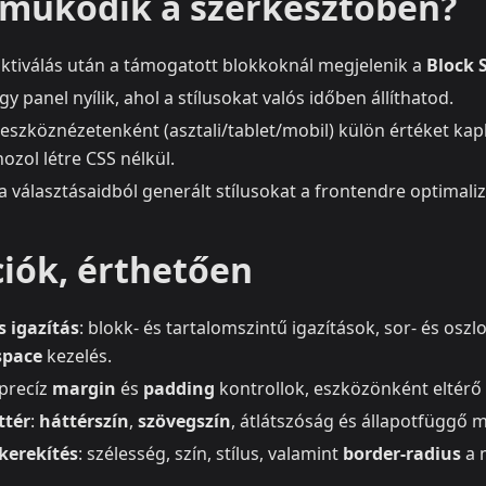
működik a szerkesztőben?
 aktiválás után a támogatott blokkoknál megjelenik a
Block 
gy panel nyílik, ahol a stílusokat valós időben állíthatod.
 eszköznézetenként (asztali/tablet/mobil) külön értéket ka
ozol létre CSS nélkül.
 választásaidból generált stílusokat a frontendre optimalizá
ciók, érthetően
s igazítás
: blokk- és tartalomszintű igazítások, sor- és osz
space
kezelés.
 precíz
margin
és
padding
kontrollok, eszközönként eltérő 
ttér
:
háttérszín
,
szövegszín
, átlátszóság és állapotfüggő m
ekerekítés
: szélesség, szín, stílus, valamint
border-radius
a 