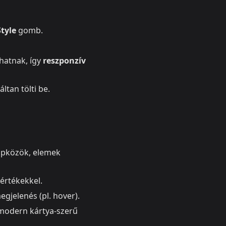
Style
gomb.
phatnak, így
reszponzív
ltan tölti be.
lopközök, elemek
értékekkel.
egjelenés (pl. hover).
modern kártya-szerű