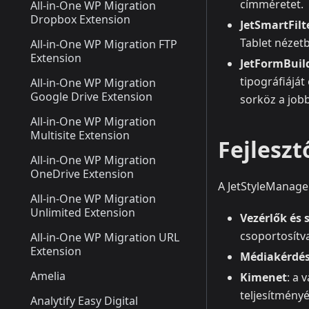
címméretet.
All-in-One WP Migration
Dropbox Extension
JetSmartFil
Tablet nézet
All-in-One WP Migration FTP
Extension
JetFormBuil
tipográfiájá
All-in-One WP Migration
Google Drive Extension
sorköz a job
All-in-One WP Migration
Multisite Extension
Fejlesz
All-in-One WP Migration
OneDrive Extension
A JetStyleManag
All-in-One WP Migration
Unlimited Extension
Vezérlők és 
csoportosítv
All-in-One WP Migration URL
Extension
Médiakérdé
Amelia
Kimenet
: a 
teljesítményé
Analytify Easy Digital