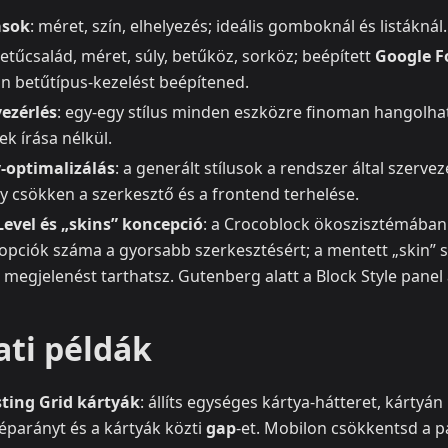
ások
: méret, szín, elhelyezés; ideális gomboknál és listáknál.
betűcsalád, méret, súly, betűköz, sorköz; beépített
Google F
ön betűtípus-kezelést beépítened.
ezérlés
: egy-egy stílus minden eszközre finoman hangolha
k írása nélkül.
-optimalizálás
: a generált stílusok a rendszer által szerve
gy csökken a szerkesztő és a frontend terhelése.
Level és „skins” koncepció
: a Crocoblock ökoszisztémában
sopciók száma a gyorsabb szerkesztésért; a mentett „skin” s
megjelenést tarthatsz. Gutenberg alatt a Block Style panel 
ati példák
sting Grid kártyák
: állíts egységes kártya-hátteret, kártyán 
képarányt és a kártyák közti
gap
-et. Mobilon csökkentsd a p