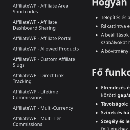
Hogyan 
AffiliateWP - Affiliate Area
Shortcodes
Telepítés és
AffiliateWP - Affiliate
Rákattintva e
Dashboard Sharing
A beállítások
AffiliateWP - Affiliate Portal
szabályokat h
AffiliateWP - Allowed Products
A bővítmény a
AffiliateWP - Custom Affiliate
Slugs
Fő funk
AffiliateWP - Direct Link
Tracking
Elrendezés é
AffiliateWP - Lifetime
közötti
gap/
Commissions
Távolságok
:
AffiliateWP - Multi-Currency
Színek és há
AffiliateWP - Multi-Tier
Szegély és l
Commissions
felületekhez.