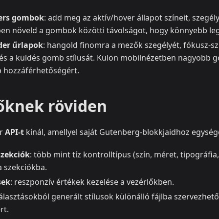
ters gombok
: add meg az aktív/hover állapot színeit, szegély
ben növeld a gombok közötti távolságot, hogy könnyebb leg
der űrlapok
: hangold finomra a mezők szegélyét, fókusz-sz
t és a küldés gomb stílusát. Külön mobilnézetben nagyobb
b hozzáférhetőségért.
tőknek röviden
er
API-t
kínál, amellyel saját Gutenberg-blokkjaidhoz egysége
szekciók
: több mint tíz kontrolltípus (szín, méret, tipográfia
a szekciókba.
sek
: reszponzív értékek kezelése a vezérlőkben.
választásokból generált stílusok különálló fájlba szervezhet
rt.