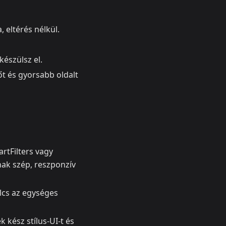
 eltérés nélkül.
 készülsz el.
őt és gyorsabb oldalt
artFilters vagy
ak szép, reszponzív
ulcs az egységes
 kész stílus-UI-t és