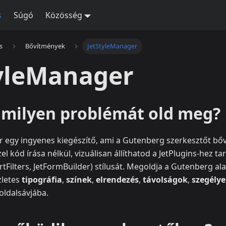
s
Súgó
Közösség
s
Bővítmények
JetStyleManager
tyleManager
s milyen problémát old meg?
 egy ingyenes kiegészítő, ami a Gutenberg szerkesztőt bőví
zel kód írása nélkül, vizuálisan állíthatod a JetPlugins-hez ta
rtFilters, JetFormBuilder) stílusát. Megoldja a Gutenberg al
zletes
tipográfia
,
színek
,
elrendezés
,
távolságok
,
szegély
oldalsávjába.