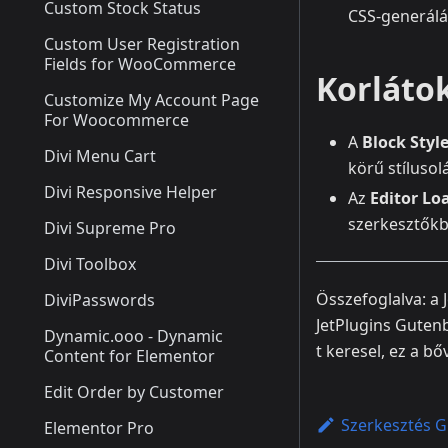
Custom Stock Status
CSS-generálás
Custom User Registration
Fields for WooCommerce
Korláto
Customize My Account Page
For Woocommerce
A
Block Styl
Divi Menu Cart
körű stíluso
Divi Responsive Helper
Az
Editor Lo
szerkesztőkbe
Divi Supreme Pro
Divi Toolbox
Összefoglalva: a 
DiviPasswords
JetPlugins Gutenb
Dynamic.ooo - Dynamic
t keresel, ez a b
Content for Elementor
Edit Order by Customer
Szerkesztés G
Elementor Pro