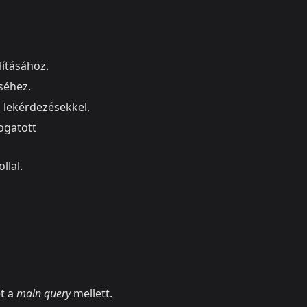
lításához.
éséhez.
s lekérdezésekkel.
ogatott
llal.
t a
main query
mellett.