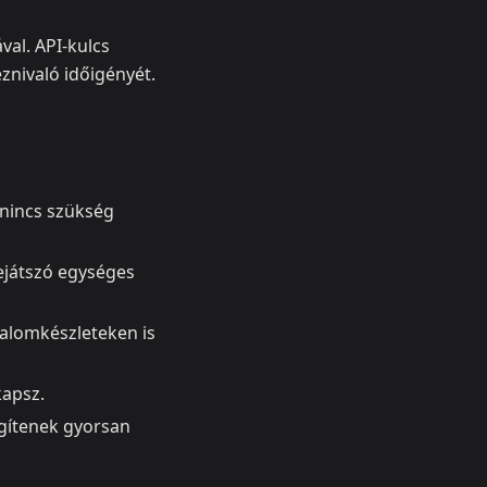
ával. API‑kulcs
znivaló időigényét.
 nincs szükség
lejátszó egységes
talomkészleteken is
kapsz.
egítenek gyorsan