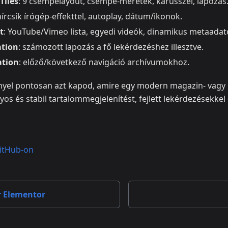
Tiles
: 9 csempelayout, csempe‑méretek, karusszel, lapozás
hírcsík írógép‑effekttel, autoplay, dátum/ikonok.
t
: YouTube/Vimeo lista, egyedi videók, dinamikus metaadat
ation
: számozott lapozás a fő lekérdezéshez illesztve.
ation
: előző/következő navigáció archívumokhoz.
nyel pontosan azt kapod, amire egy modern magazin‑ vagy 
nyos és stabil tartalommegjelenítést, fejlett lekérdezésekke
itHub-on
r Elementor