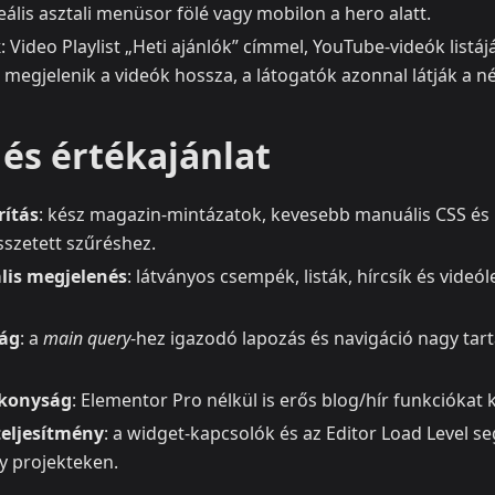
eális asztali menüsor fölé vagy mobilon a hero alatt.
k
: Video Playlist „Heti ajánlók” címmel, YouTube‑videók listáj
egjelenik a videók hossza, a látogatók azonnal látják a né
és értékajánlat
ítás
: kész magazin‑mintázatok, kevesebb manuális CSS és
szetett szűréshez.
lis megjelenés
: látványos csempék, listák, hírcsík és videó
ág
: a
main query
-hez igazodó lapozás és navigáció nagy tar
ékonyság
: Elementor Pro nélkül is erős blog/hír funkciókat 
teljesítmény
: a widget‑kapcsolók és az Editor Load Level s
y projekteken.