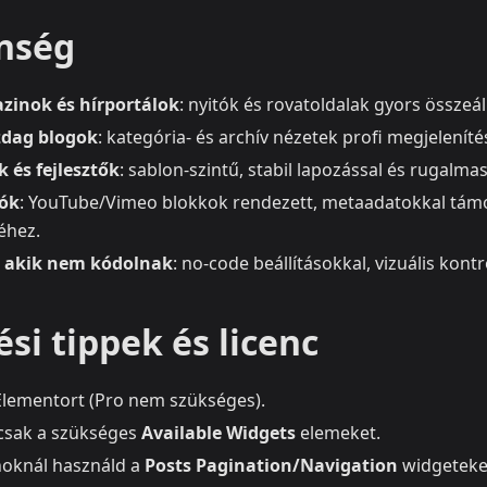
nség
zinok és hírportálok
: nyitók és rovatoldalak gyors összeál
dag blogok
: kategória‑ és archív nézetek profi megjelenít
 és fejlesztők
: sablon‑szintű, stabil lapozással és rugalma
tók
: YouTube/Vimeo blokkok rendezett, metaadatokkal tám
éhez.
, akik nem kódolnak
: no‑code beállításokkal, vizuális kontro
si tippek és licenc
 Elementort (Pro nem szükséges).
csak a szükséges
Available Widgets
elemeket.
noknál használd a
Posts Pagination/Navigation
widgeteke