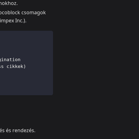
mokhoz.
 Crocoblock csomagok
impex Inc.).
gination
ss cikkek)
rés és rendezés.