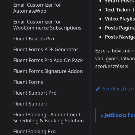
Smart Posts 
Email Customizer for
Text Ticker
: 
AutomateWoo
Video Playlis
Email Customizer for
WooCommerce Subscriptions
Posts Pagin
Posts Navig
Fluent Boards Pro
Fluent Forms PDF Generator
Ezzel a bővítmén
van: gyors, látvá
Fluent Forms Pro Add On Pack
szerkesztéssel.
Fluent Forms Signature Addon
Fluent Forms
Szerkesztés G
Fluent Support Pro
Fluent Support
FluentBooking - Appointment
JetBlocks Fo
Scheduling & Booking Solution
FluentBooking Pro