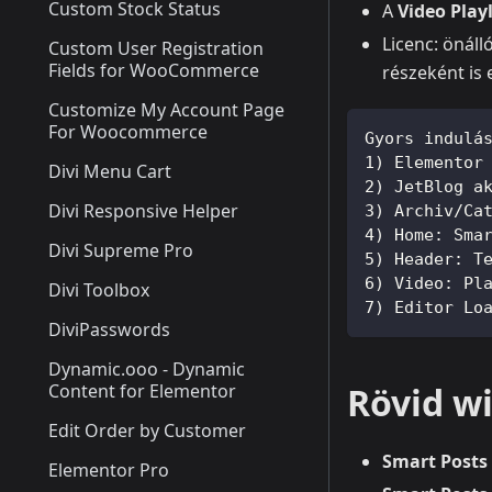
Custom Stock Status
A
Video Playl
Licenc: önáll
Custom User Registration
Fields for WooCommerce
részeként is 
Customize My Account Page
For Woocommerce
Gyors indulá
1) Elementor
Divi Menu Cart
2) JetBlog a
Divi Responsive Helper
3) Archiv/Ca
4) Home: Sma
Divi Supreme Pro
5) Header: T
6) Video: Pl
Divi Toolbox
7) Editor Lo
DiviPasswords
Dynamic.ooo - Dynamic
Content for Elementor
Rövid w
Edit Order by Customer
Smart Posts 
Elementor Pro