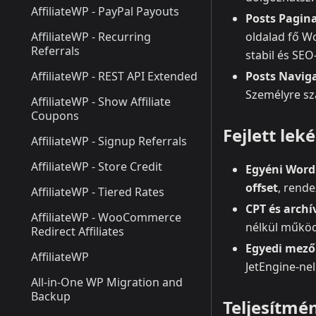
AffiliateWP - PayPal Payouts
Posts Pagin
AffiliateWP - Recurring
oldalad fő W
Referrals
stabil és SEO
AffiliateWP - REST API Extended
Posts Navig
Személyre sz
AffiliateWP - Show Affiliate
Coupons
Fejlett le
AffiliateWP - Signup Referrals
AffiliateWP - Store Credit
Egyéni Word
offset
, rend
AffiliateWP - Tiered Rates
CPT és arch
AffiliateWP - WooCommerce
nélkül műkö
Redirect Affiliates
Egyedi mező
AffiliateWP
JetEngine‑ne
All-in-One WP Migration and
Backup
Teljesítmé