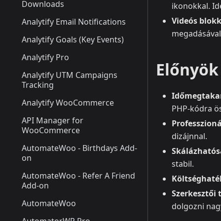
Downloads
ikonokkal. Id
Videós blok
Analytify Email Notifications
megadásával m
Analytify Goals (Key Events)
Analytify Pro
Előnyök 
Analytify UTM Campaigns
Tracking
Időmegtakar
Analytify WooCommerce
PHP‑kódra ös
API Manager for
Professzioná
WooCommerce
dizájnnal.
AutomateWoo - Birthdays Add-
Skálázhatós
on
stabil.
AutomateWoo - Refer A Friend
Költséghat
Add-on
Szerkesztői 
AutomateWoo
dolgozni nag