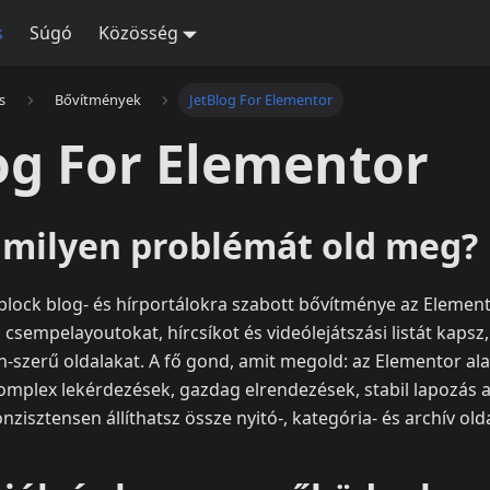
s
Súgó
Közösség
s
Bővítmények
JetBlog For Elementor
og For Elementor
s milyen problémát old meg?
oblock blog- és hírportálokra szabott bővítménye az Elemen
és csempelayoutokat, hírcsíkot és videólejátszási listát kaps
n-szerű oldalakat. A fő gond, amit megold: az Elementor al
(komplex lekérdezések, gazdag elrendezések, stabil lapozás 
zisztensen állíthatsz össze nyitó-, kategória- és archív old