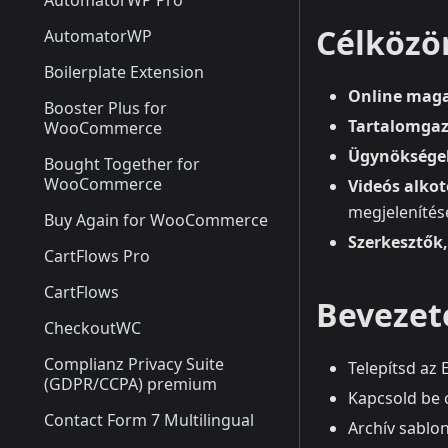
AutomatorWP Pro
Célközö
AutomatorWP
Boilerplate Extension
Online maga
Booster Plus for
Tartalomgaz
WooCommerce
Ügynökségek
Bought Together for
WooCommerce
Videós alko
megjelenítés
Buy Again for WooCommerce
Szerkesztők
CartFlows Pro
CartFlows
Bevezeté
CheckoutWC
Complianz Privacy Suite
Telepítsd az
(GDPR/CCPA) premium
Kapcsold be 
Contact Form 7 Multilingual
Archív sablo