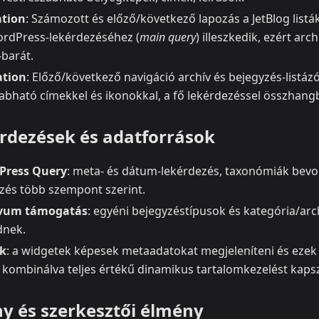
ation
: Számozott és előző/következő lapozás a JetBlog lis
ordPress‑lekérdezéséhez (
main query
) illeszkedik, ezért a
‑barát.
ation
: Előző/következő navigáció archív és bejegyzés‑listáz
abható címekkel és ikonokkal, a fő lekérdezéssel összhang
kérdezések és adatforrások
Press Query
: meta‑ és dátum‑lekérdezés, taxonómiák bevo
ezés több szempont szerint.
ívum támogatás
: egyéni bejegyzéstípusok és kategória/ar
dnek.
k
: a widgetek képesek metaadatokat megjeleníteni és ezek
l kombinálva teljes értékű dinamikus tartalomkezelést kaps
ny és szerkesztői élmény