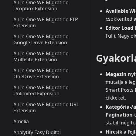
All-in-One WP Migration
Dropbox Extension
Available W
csökkented a
All-in-One WP Migration FTP
Extension
Editor Load 
Full). Nagy o
All-in-One WP Migration
Google Drive Extension
All-in-One WP Migration
Gyakorl
Multisite Extension
All-in-One WP Migration
Magazin nyi
OneDrive Extension
mutatja a leg
All-in-One WP Migration
Smart Posts L
Unlimited Extension
cikkeket.
All-in-One WP Migration URL
Kategória‑/a
Extension
Pagination
‑
Amelia
stabil még tö
Hírcsík a fej
Analytify Easy Digital