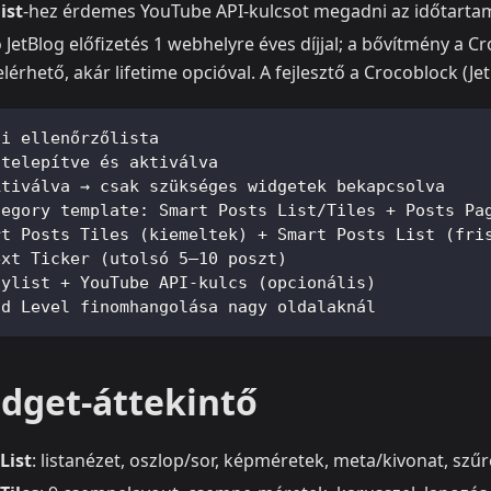
ist
‑hez érdemes YouTube API‑kulcsot megadni az időtarta
ó JetBlog előfizetés 1 webhelyre éves díjjal; a bővítmény a
elérhető, akár lifetime opcióval. A fejlesztő a Crocoblock (Jet
si ellenőrzőlista
 telepítve és aktiválva
ktiválva → csak szükséges widgetek bekapcsolva
tegory template: Smart Posts List/Tiles + Posts Pa
rt Posts Tiles (kiemeltek) + Smart Posts List (fri
ext Ticker (utolsó 5–10 poszt)
aylist + YouTube API‑kulcs (opcionális)
ad Level finomhangolása nagy oldalaknál
idget‑áttekintő
List
: listanézet, oszlop/sor, képméretek, meta/kivonat, szű