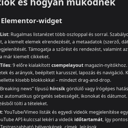
ciók és hogyan működnek
t Elementor‑widget
List
: Rugalmas listanézet több oszloppal és sorral. Szabál
, a kiemelt elemek elrendezését, a metaadatok (szerző, dá
jelenítését. Támogatja a szűrést és rendezést, valamint az 
a már kiemelt cikkeket.
Tiles
: 9 előre kialakított
csempelayout
magazin-nyitókhoz. 
k és arányok, beépített karusszel, lapozás és navigáció. K
ellette kisebb blokkokkal – mindezt drag‑and‑drop.
 „Breaking news” típusú
hírcsík
gördülő vagy írógépes hatás
 az automatikus görgetés sebességét, ikonokat és dátumot. 
ésből tölti a tételeket.
t
: YouTube/Vimeo listák és egyedi videók megjelenítése egy
uTube API‑kulccsal lekéri a videók
időtartamát
, így ponto
 Testreszabható bélyegképek, címek, leírások.