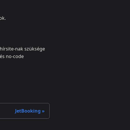
.
ok.
hírsite‑nak szüksége
l és no‑code
JetBooking