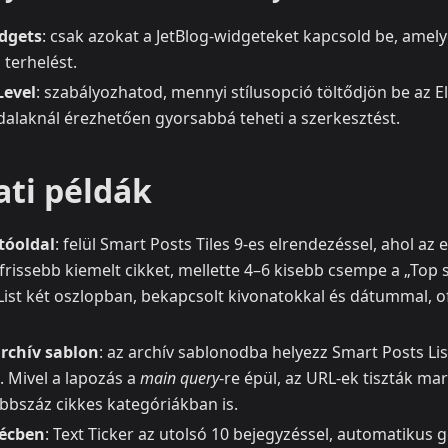
idgets
: csak azokat a JetBlog‑widgeteket kapcsold be, amely
 terhelést.
Level
: szabályozhatod, mennyi stílusopció töltődjön be az
ldalaknál érezhetően gyorsabbá teheti a szerkesztést.
ati példák
tóoldal
: felül Smart Posts Tiles 9‑es elrendezéssel, ahol a
frissebb kiemelt cikket, mellette 4–6 kisebb csempe a „Top s
ist két oszlopban, bekapcsolt kivonatokkal és dátummal, off
rchív sablon
: az archív sablonodba helyezz Smart Posts Lis
t. Mivel a lapozás a
main query
-re épül, az URL‑ek tiszták ma
bbszáz cikkes kategóriákban is.
lécben
: Text Ticker az utolsó 10 bejegyzéssel, automatikus g