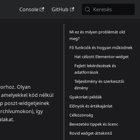
Console
GitHub
Keresés
Mi ez és milyen problémát old
meg?
Fő funkciók és hogyan működnek
Hat célzott Elementor‑widget
Fejlett lekérdezések és
adatforrások
Teljesítmény és szerkesztői
torhoz. Olyan
élmény
z, amelyekkel kód nélkül
Gyakorlati példák
ap poszt‑widgetjeinek
Előnyök és értékajánlat
archívumokon), így
Célközönség
alakat.
Bevezetési tippek és licenc
Rövid widget‑áttekintő