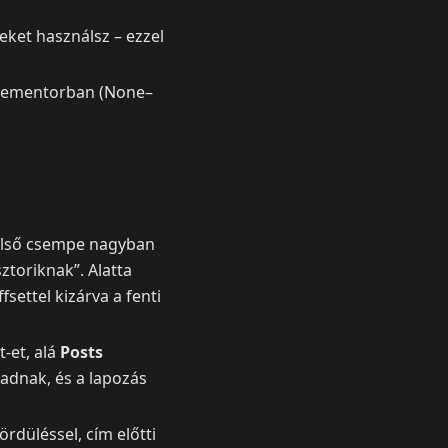
eket használsz – ezzel
 Elementorban (None–
z első csempe nagyban
ztoriknak”. Alatta
settel kizárva a fenti
t‑et, alá
Posts
radnak, és a lapozás
ördüléssel, cím előtti