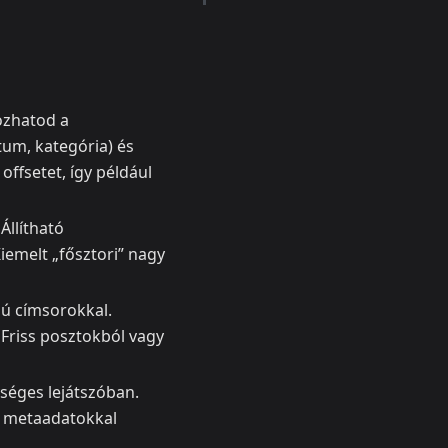
yozhatod a
tum, kategória) és
offsetet, így például
Állítható
iemelt „fősztori” nagy
ú címsorokkal.
Friss posztokból vagy
séges lejátszóban.
s metaadatokkal