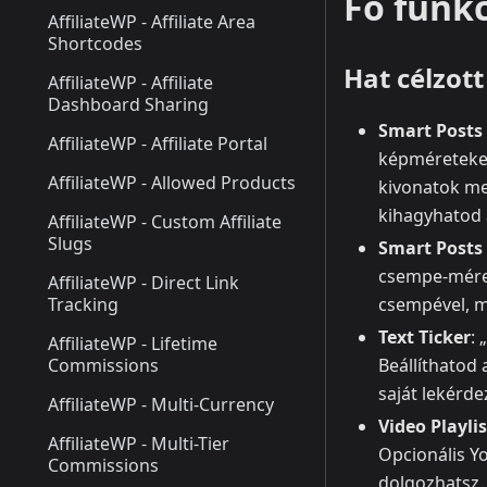
Fő funk
AffiliateWP - Affiliate Area
Shortcodes
Hat célzot
AffiliateWP - Affiliate
Dashboard Sharing
Smart Posts 
AffiliateWP - Affiliate Portal
képméreteket
AffiliateWP - Allowed Products
kivonatok meg
kihagyhatod 
AffiliateWP - Custom Affiliate
Slugs
Smart Posts 
csempe‑mérete
AffiliateWP - Direct Link
Tracking
csempével, m
Text Ticker
:
AffiliateWP - Lifetime
Commissions
Beállíthatod
saját lekérdez
AffiliateWP - Multi-Currency
Video Playlis
AffiliateWP - Multi-Tier
Opcionális Yo
Commissions
dolgozhatsz.