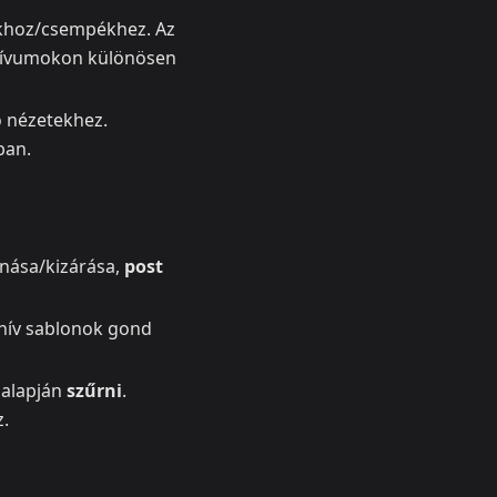
tákhoz/csempékhez. Az
rchívumokon különösen
ó nézetekhez.
ban.
nása/kizárása,
post
chív sablonok gond
 alapján
szűrni
.
z.