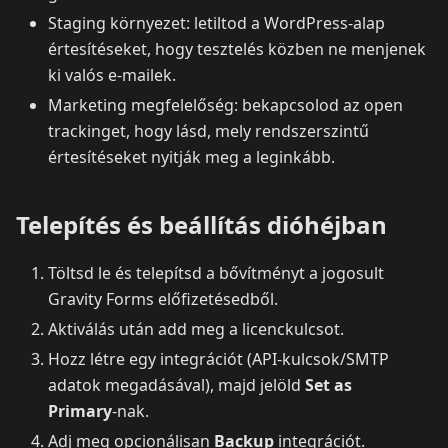
Staging környezet: letiltod a WordPress‑alap
értesítéseket, hogy tesztelés közben ne menjenek
ki valós e‑mailek.
Marketing megfelelőség: bekapcsolod az open
trackinget, hogy lásd, mely rendszerszintű
értesítéseket nyitják meg a leginkább.
Telepítés és beállítás dióhéjban
Töltsd le és telepítsd a bővítményt a jogosult
Gravity Forms előfizetésedből.
Aktiválás után add meg a licenckulcsot.
Hozz létre egy integrációt (API‑kulcsok/SMTP
adatok megadásával), majd jelöld
Set as
Primary
‑nak.
Adj meg opcionálisan
Backup
integrációt.