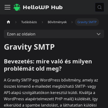
HelloWP Hub
Tudásbázis
Bővítmények
Gravity SMTP
Ezen az oldalon
Gravity SMTP
Bevezetés: mire való és milyen
problémát old meg?
A Gravity SMTP egy WordPress bővítmény, amely az
összes kimenő e‑mailedet megbízható SMTP‑ vagy
API‑alapú szolgáltatókon keresztül küldi. Kiváltja a
WordPress alapértelmezett PHP mail() küldését, így
elkerülöd a spambe landolást, a láthatatlan küldési