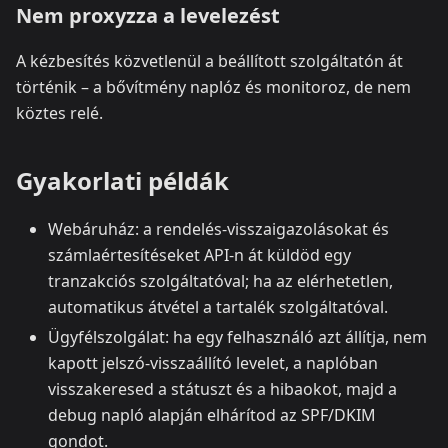
Nem proxyzza a levelezést
A kézbesítés közvetlenül a beállított szolgáltatón át
történik – a bővítmény naplóz és monitoroz, de nem
köztes relé.
Gyakorlati példák
Webáruház: a rendelés‑visszaigazolásokat és
számlaértesítéseket API‑n át küldöd egy
tranzakciós szolgáltatóval; ha az elérhetetlen,
automatikus átvétel a tartalék szolgáltatóval.
Ügyfélszolgálat: ha egy felhasználó azt állítja, nem
kapott jelszó‑visszaállító levelet, a naplóban
visszakeresed a státuszt és a hibaokot, majd a
debug napló alapján elhárítod az SPF/DKIM
gondot.