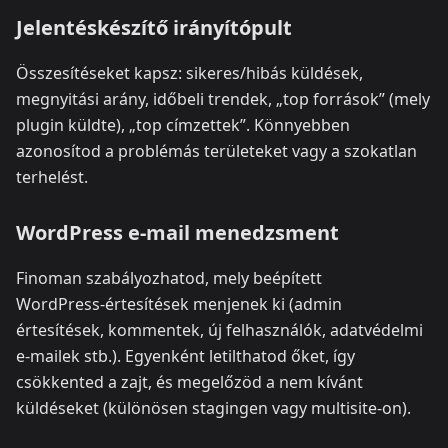
Jelentéskészítő irányítópult
Összesítéseket kapsz: sikeres/hibás küldések,
megnyitási arány, időbeli trendek, „top források” (mely
plugin küldte), „top címzettek”. Könnyebben
azonosítod a problémás területeket vagy a szokatlan
terhelést.
WordPress e‑mail menedzsment
Finoman szabályozhatod, mely beépített
WordPress‑értesítések menjenek ki (admin
értesítések, kommentek, új felhasználók, adatvédelmi
e‑mailek stb.). Egyenként letilthatod őket, így
csökkented a zajt, és megelőzöd a nem kívánt
küldéseket (különösen stagingen vagy multisite‑on).