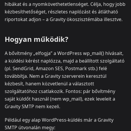
hibákat és a nyomkövethetetlenséget. Célja, hogy jobb
kézbesíthetőséget, részletes naplózást és átlátható
riportokat adjon – a Gravity ökoszisztémába illesztve.
Hogyan működik?
A bővítmény „elfogja” a WordPress wp_mail() hívásait,
a küldési kérést naplózza, majd a beállított szolgáltató
(pl. SendGrid, Amazon SES, Postmark stb.) felé
továbbítja. Nem a Gravity szerverein keresztül
kézbesít, hanem közvetlenül a választott
szolgáltatóhoz csatlakozik. Fontos: pár bővítmény
saját küldőt használ (nem wp_mail), ezek leveleit a
Gravity SMTP nem kezeli.
Például egy alap WordPress‑küldés már a Gravity
SMTP útvonalán megy: