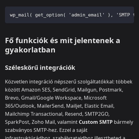
wp_mail( get_option( 'admin_email' ), 'SMTP te
Fő funkciók és mit jelentenek a
gyakorlatban
Széleskörű integrációk
Közvetlen integráció népszerű szolgáltatókkal: többek
között Amazon SES, SendGrid, Mailgun, Postmark,
Brevo, Gmail/Google Workspace, Microsoft
365/Outlook, MailerSend, Mailjet, Elastic Email,
Mailchimp Transactional, Resend, SMTP2GO,
SparkPost, Zoho Mail, valamint
Custom SMTP
bármely
szabványos SMTP‑hez. Ezzel a saját
infrastruktúrádhoz, szabályzataidhoz illesztheted a