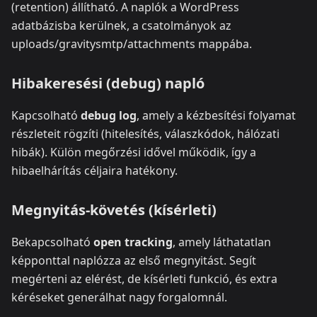
(retention) állítható. A naplók a WordPress
adatbázisba kerülnek, a csatolmányok az
uploads/gravitysmtp/attachments mappába.
Hibakeresési (debug) napló
Kapcsolható
debug log
, amely a kézbesítési folyamat
részleteit rögzíti (hitelesítés, válaszkódok, hálózati
hibák). Külön megőrzési idővel működik, így a
hibaelhárítás céljaira hatékony.
Megnyitás‑követés (kísérleti)
Bekapcsolható
open tracking
, amely láthatatlan
képponttal naplózza az első megnyitást. Segít
megérteni az elérést, de kísérleti funkció, és extra
kéréseket generálhat nagy forgalomnál.