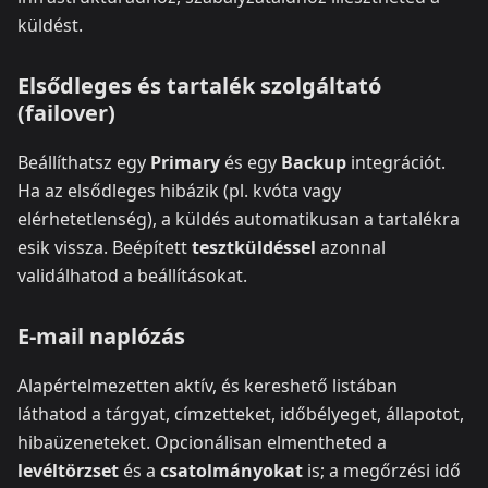
küldést.
Elsődleges és tartalék szolgáltató
(failover)
Beállíthatsz egy
Primary
és egy
Backup
integrációt.
Ha az elsődleges hibázik (pl. kvóta vagy
elérhetetlenség), a küldés automatikusan a tartalékra
esik vissza. Beépített
tesztküldéssel
azonnal
validálhatod a beállításokat.
E‑mail naplózás
Alapértelmezetten aktív, és kereshető listában
láthatod a tárgyat, címzetteket, időbélyeget, állapotot,
hibaüzeneteket. Opcionálisan elmentheted a
levéltörzset
és a
csatolmányokat
is; a megőrzési idő