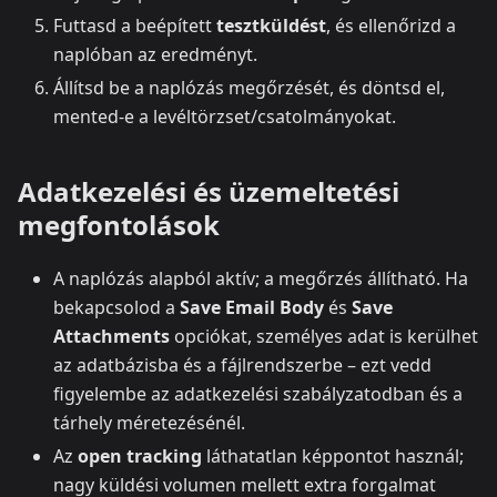
Futtasd a beépített
tesztküldést
, és ellenőrizd a
naplóban az eredményt.
Állítsd be a naplózás megőrzését, és döntsd el,
mented‑e a levéltörzset/csatolmányokat.
Adatkezelési és üzemeltetési
megfontolások
A naplózás alapból aktív; a megőrzés állítható. Ha
bekapcsolod a
Save Email Body
és
Save
Attachments
opciókat, személyes adat is kerülhet
az adatbázisba és a fájlrendszerbe – ezt vedd
figyelembe az adatkezelési szabályzatodban és a
tárhely méretezésénél.
Az
open tracking
láthatatlan képpontot használ;
nagy küldési volumen mellett extra forgalmat