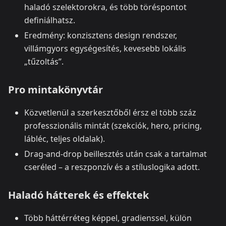
haladó szelektorokra, és több töréspontot
definiálhatsz.
Eredmény: konzisztens design rendszer,
villámgyors egységesítés, kevesebb lokális
„tűzoltás”.
Pro mintakönyvtár
Közvetlenül a szerkesztőből érsz el több száz
professzionális mintát (szekciók, hero, pricing,
lábléc, teljes oldalak).
Drag‑and‑drop beillesztés után csak a tartalmat
cseréled – a reszponzív és a stíluslogika adott.
Haladó hátterek és effektek
Több háttérréteg képpel, gradienssel, külön