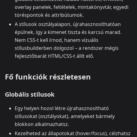
overlay panelek, feltételek, mintakönyvtár, egyedi
töréspontok és attribútumok.
A stílusok osztályalapon, újrahasznosíthatóan
épülnek, így a kimenet tiszta és karcsú marad.
Nem CSS‑t kell írnod, hanem vizuális
stílusbuilderben dolgozol – a rendszer mégis
fejlesztőbarát HTML/CSS‑t állít elő.
Fő funkciók részletesen
Globális stílusok
Egy helyen hozol létre újrahasznosítható
stílusokat (osztályokat), amelyeket bármely
blokkon alkalmazhatsz.
Kezelheted az állapotokat (hover/focus), célzhatsz