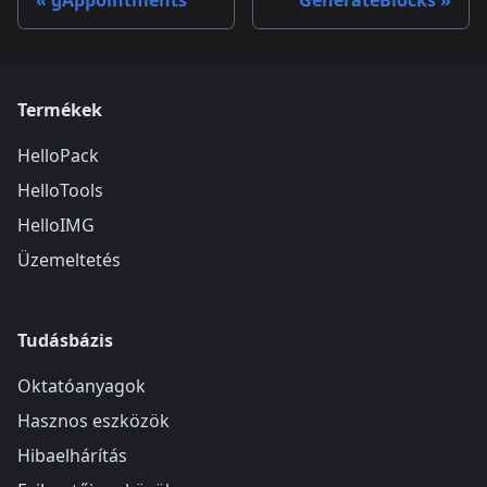
gAppointments
GenerateBlocks
Termékek
HelloPack
HelloTools
HelloIMG
Üzemeltetés
Tudásbázis
Oktatóanyagok
Hasznos eszközök
Hibaelhárítás