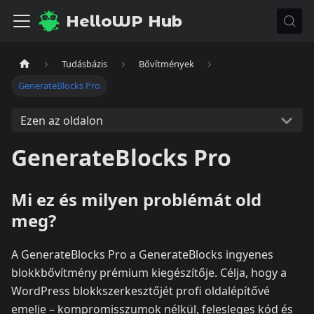
HelloWP Hub
Tudásbázis
Bővítmények
GenerateBlocks Pro
Ezen az oldalon
GenerateBlocks Pro
Mi ez és milyen problémát old
meg?
A GenerateBlocks Pro a GenerateBlocks ingyenes
blokkbővítmény prémium kiegészítője. Célja, hogy a
WordPress blokk­szerkesztőjét profi oldalépítővé
emelje – kompromisszumok nélkül, felesleges kód és