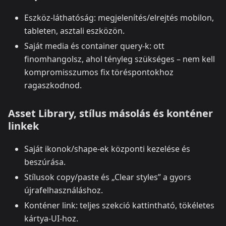
Eszköz‑láthatóság: megjelenítés/elrejtés mobilon,
tableten, asztali eszközön.
Saját media és container query‑k: ott
finomhangolsz, ahol tényleg szükséges – nem kell
kompromisszumos fix töréspontokhoz
ragaszkodnod.
Asset Library, stílus másolás és konténer
linkek
Saját ikonok/shape‑ek központi kezelése és
beszúrása.
Stílusok copy/paste és „Clear styles” a gyors
újrafelhasználáshoz.
Konténer link: teljes szekció kattintható, tökéletes
kártya‑UI‑hoz.