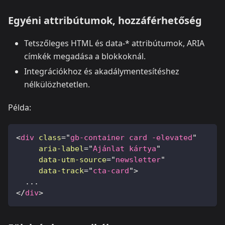
Egyéni attribútumok, hozzáférhetőség
Tetszőleges HTML és data-* attribútumok, ARIA
címkék megadása a blokkoknál.
Integrációkhoz és akadálymentesítéshez
nélkülözhetetlen.
Példa:
<
div
class
=
"
gb-container card -elevated
"
aria-label
=
"
Ajánlat kártya
"
data-utm-source
=
"
newsletter
"
data-track
=
"
cta-card
"
>
  ...
</
div
>