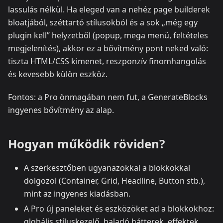
lassulás nélkül. Ha eleged van a nehéz page builderek
bloatjából, széttartó stílusokból és a sok „még egy
plugin kell” helyzetből (popup, mega menü, feltételes
megjelenítés), akkor ez a bővítmény pont neked való:
tiszta HTML/CSS kimenet, reszponzív finomhangolás
és kevesebb külön eszköz.
Fontos: a Pro önmagában nem fut, a GenerateBlocks
ingyenes bővítmény az alap.
Hogyan működik röviden?
A szerkesztőben ugyanazokkal a blokkokkal
dolgozol (Container, Grid, Headline, Button stb.),
mint az ingyenes kiadásban.
A Pro új paneleket és eszközöket ad a blokkokhoz:
globális stíluskezelő, haladó hátterek, effektek,