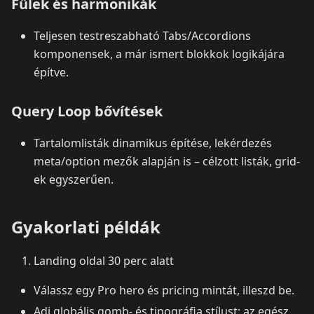
Fülek és harmonikák
Teljesen testreszabható Tabs/Accordions
komponensek, a már ismert blokkok logikájára
építve.
Query Loop bővítések
Tartalomlisták dinamikus építése, lekérdezés
meta/option mezők alapján is – célzott listák, grid-
ek egyszerűen.
Gyakorlati példák
Landing oldal 30 perc alatt
Válassz egy Pro hero és pricing mintát, illeszd be.
Adj globális gomb‑ és tipográfia stílust; az egész