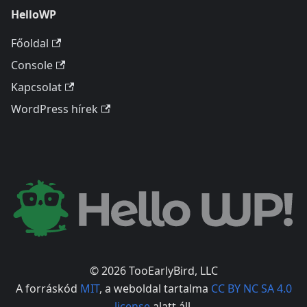
HelloWP
Főoldal
Console
Kapcsolat
WordPress hírek
© 2026 TooEarlyBird, LLC
A forráskód
MIT
, a weboldal tartalma
CC BY NC SA 4.0
license
alatt áll.