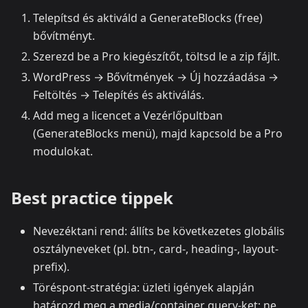
Telepítsd és aktiváld a GenerateBlocks (free)
bővítményt.
Szerezd be a Pro kiegészítőt, töltsd le a zip fájlt.
WordPress → Bővítmények → Új hozzáadása →
Feltöltés → Telepítés és aktiválás.
Add meg a licencet a Vezérlőpultban
(GenerateBlocks menü), majd kapcsold be a Pro
modulokat.
Best practice tippek
Nevezéktani rend: állíts be következetes globális
osztályneveket (pl. btn‑, card‑, heading‑, layout‑
prefix).
Töréspont‑stratégia: üzleti igények alapján
határozd meg a media/container query‑ket; ne