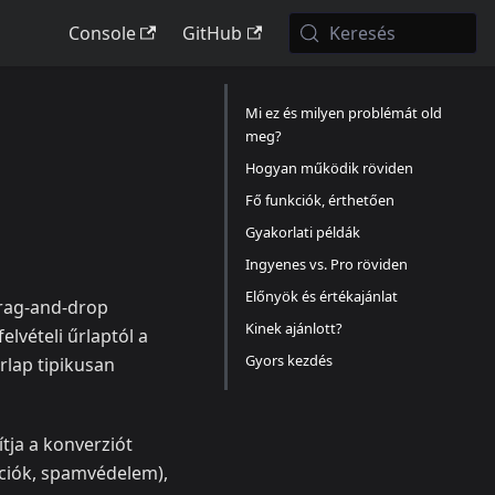
Console
GitHub
Keresés
Mi ez és milyen problémát old
meg?
Hogyan működik röviden
Fő funkciók, érthetően
Gyakorlati példák
Ingyenes vs. Pro röviden
Előnyök és értékajánlat
Drag-and-drop
Kinek ajánlott?
elvételi űrlaptól a
Gyors kezdés
űrlap tipikusan
ítja a konverziót
ációk, spamvédelem),