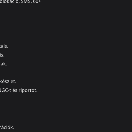
eolokáció, SMS, 60+
als.
is.
lak.
észlet.
UGC-t és riportot.
rációk.