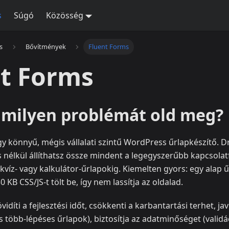
s
Súgó
Közösség
s
Bővítmények
Fluent Forms
t Forms
s milyen problémát old meg?
gy könnyű, mégis vállalati szintű WordPress űrlapkészítő. 
s nélkül állíthatsz össze mindent a legegyszerűbb kapcsolatf
, kvíz- vagy kalkulátor-űrlapokig. Kiemelten gyors: egy alap 
KB CSS/JS-t tölt be, így nem lassítja az oldalad.
idíti a fejlesztési időt, csökkenti a karbantartási terhet, jav
s több-lépéses űrlapok), biztosítja az adatminőséget (valid