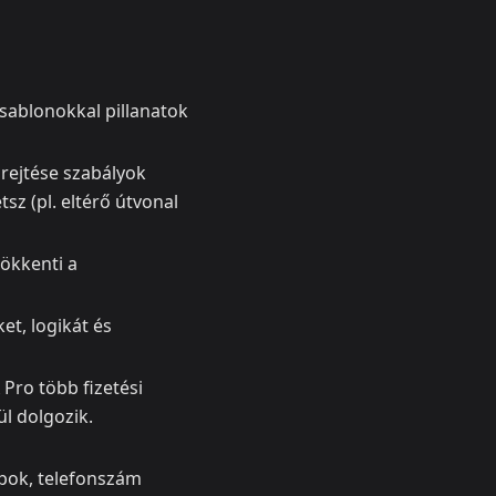
 sablonokkal pillanatok
lrejtése szabályok
z (pl. eltérő útvonal
sökkenti a
ket, logikát és
 Pro több fizetési
ül dolgozik.
lapok, telefonszám