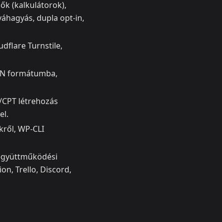
ők (kalkulátorok),
váhagyás, dupla opt‑in,
dflare Turnstile,
SON formátumba,
s/CPT létrehozás
el.
kről, WP‑CLI
 együttműködési
n, Trello, Discord,