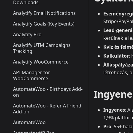
Downloads
Analytify Email Notifications
Eseményregis
Stripe/PayPal
Analytify Goals (Key Events)
Lead‑generál
Analytify Pro
kerülnek a l
Analytify UTM Campaigns
Kvíz és felm
Tracking
Kalkulátor
:
Analytify WooCommerce
Álláspályáza
API Manager for
létrehozás, o
WooCommerce
AutomateWoo - Birthdays Add-
Ingyenes
on
AutomateWoo - Refer A Friend
Ingyenes
: A
Add-on
1,9% platform
AutomateWoo
Pro
: 55+ hal