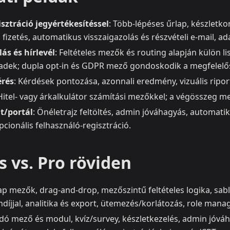
ztráció jegyértékesítéssel
: Több-lépéses űrlap, készletko
 fizetés, automatikus visszaigazolás és részvételi e-mail, a
ás és hírlevél
: Feltételes mezők és routing alapján külön l
eadek; dupla opt‑in és GDPR mező gondoskodik a megfelelő
érés
: Kérdések pontozása, azonnali eredmény, vizuális ripo
 Hitel- vagy árkalkulátor számítási mezőkkel; a végösszeg m
t/portál
: Önéletrajz feltöltés, admin jóváhagyás, automat
pcionális felhasználó-regisztráció.
 vs. Pro röviden
lap mezők, drag‑and‑drop, mezőszintű feltételes logika, sabl
díjjal, analitika és export, ütemezés/korlátozás, role manag
adó mező és modul, kvíz/survey, készletkezelés, admin jóváh