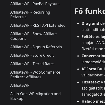
AffiliateWP - PayPal Payouts
Fő funk
AffiliateWP - Recurring
Referrals
Drag‑and‑dr
AffiliateWP - REST API Extended
alatt indíthat
AffiliateWP - Show Affiliate
Feltételes l
Coupons
alapján. AND
AffiliateWP - Signup Referrals
fizetési mód 
AffiliateWP - Store Credit
Conversatio
lemorzsolódá
AffiliateWP - Tiered Rates
AI Form Buil
AffiliateWP - WooCommerce
validációkat 
Redirect Affiliates
Fizetések
: A
AffiliateWP
szolgáltatót 
All-in-One WP Migration and
Támogatott e
Backup
Haladó mező