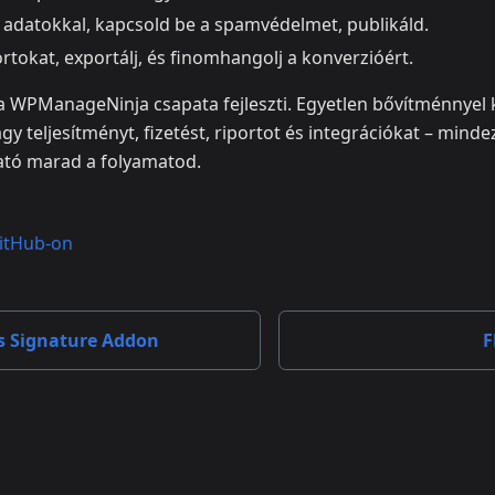
s adatokkal, kapcsold be a spamvédelmet, publikáld.
rtokat, exportálj, és finomhangolj a konverzióért.
 a WPManageNinja csapata fejleszti. Egyetlen bővítménnyel
agy teljesítményt, fizetést, riportot és integrációkat – mind
ató marad a folyamatod.
itHub-on
s Signature Addon
F