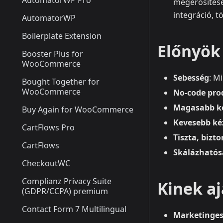
AutomatorWP Pro
megerősítése
integráció, t
AutomatorWP
Boilerplate Extension
Előnyök 
Booster Plus for
WooCommerce
Sebesség
: M
Bought Together for
WooCommerce
No‑code pro
Magasabb k
Buy Again for WooCommerce
Kevesebb k
CartFlows Pro
Tiszta, bizt
CartFlows
Skálázhatós
CheckoutWC
Complianz Privacy Suite
Kinek aj
(GDPR/CCPA) premium
Contact Form 7 Multilingual
Marketinges