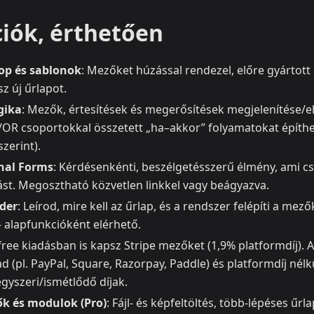
ciók, érthetően
op és sablonok
: Mezőket húzással rendezel, előre gyártott
sz új űrlapot.
ogika
: Mezők, értesítések és megerősítések megjelenítése/e
/OR csoportokkal összetett „ha–akkor” folyamatokat építhets
szerint).
nal Forms
: Kérdésenkénti, beszélgetésszerű élmény, ami c
st. Megosztható közvetlen linkkel vagy beágyazva.
der
: Leírod, mire kell az űrlap, és a rendszer felépíti a mező
– alapfunkcióként elérhető.
 free kiadásban is kapsz Stripe mezőket (1,9% platformdíj). A
ad (pl. PayPal, Square, Razorpay, Paddle) és platformdíj nélk
gyszeri/ismétlődő díjak.
k és modulok (Pro)
: Fájl- és képfeltöltés, több-lépéses űr