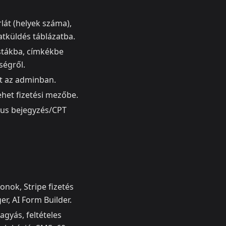
rlát (helyek száma),
datküldés táblázatba.
istákba, címkékbe
ségről.
rt az adminban.
ehet fizetési mezőbe.
ikus bejegyzés/CPT
onok, Stripe fizetés
er, AI Form Builder.
agyás, feltételes