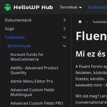
HelloWP Hub
Termékek
Tudásbázi
Dokumentáció
Tudásbázi
Súgó
Fluen
Tudásbázis
Bővítmények
Mi ez é
Account Funds for
WooCommerce
A Fluent Forms e
Addify - Advanced Product
Quantity
felületen, kódolá
fizetési, kérdőív-
Admin Menu Editor Pro
kevesebb mint ~30 
Advanced Custom Fields
Multilingual
Mit old meg? Leröv
(conversational é
Advanced Custom Fields PRO