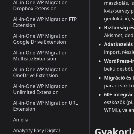
All-in-One WP Migration
maszkolás, is
Dropbox Extension
kvíz/survey p
geolokáció, S
All-in-One WP Migration FTP
Extension
Biztonság é
Akismet; ded
All-in-One WP Migration
Google Drive Extension
Adatkezelés 
import, részl
All-in-One WP Migration
Multisite Extension
WordPress‑i
beküldésből,
All-in-One WP Migration
OneDrive Extension
Migráció és
parancsok t
All-in-One WP Migration
Unlimited Extension
60+ integrác
eszközök (pl.
All-in-One WP Migration URL
Extension
WPML), valam
Amelia
Gyakorl
Analytify Easy Digital