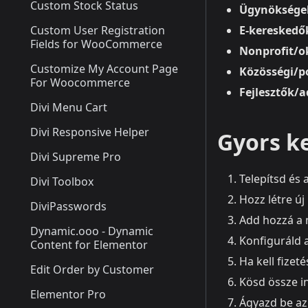
Custom Stock Status
Ügynöksége
Custom User Registration
E‑kereskedők
Fields for WooCommerce
Nonprofit/o
Customize My Account Page
Közösségi/po
For Woocommerce
Fejlesztők/
Divi Menu Cart
Divi Responsive Helper
Gyors k
Divi Supreme Pro
Telepítsd és 
Divi Toolbox
Hozz létre új
DiviPasswords
Add hozzá a m
Dynamic.ooo - Dynamic
Konfiguráld a
Content for Elementor
Ha kell fizet
Edit Order by Customer
Kösd össze in
Elementor Pro
Ágyazd be az