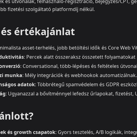
k és útvonalak, felhasználó‑regisztráció, bejegyzés/CPT, g
öbb fizetési szolgáltató platformdíj nélkül.
és értékajánlat
inimalista asset‑terhelés, jobb betöltési idők és Core Web Vit
duktivitás
: Percek alatt összeraksz összetett folyamatokat 
onverzió
: Conversational, több-lépéses és feltételes útvona
ézi munka
: Mély integrációk és webhookok automatizálnak.
onságos adatok
: Többrétegű spamvédelem és GDPR eszközk
ág
: Ugyanazzal a bővítménnyel lefedsz űrlapokat, fizetést, 
ánlott?
ek és growth csapatok
: Gyors tesztelés, A/B logikák, integ