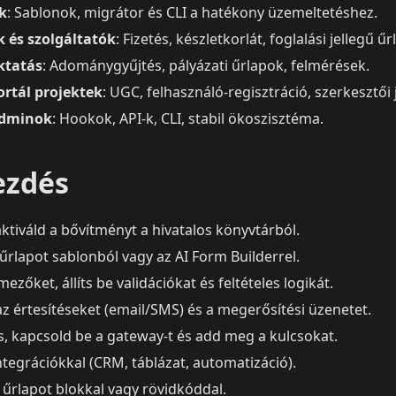
k
: Sablonok, migrátor és CLI a hatékony üzemeltetéshez.
 és szolgáltatók
: Fizetés, készletkorlát, foglalási jellegű ű
ktatás
: Adománygyűjtés, pályázati űrlapok, felmérések.
rtál projektek
: UGC, felhasználó‑regisztráció, szerkesztői
adminok
: Hookok, API-k, CLI, stabil ökoszisztéma.
ezdés
aktiváld a bővítményt a hivatalos könyvtárból.
 űrlapot sablonból vagy az AI Form Builderrel.
ezőket, állíts be validációkat és feltételes logikát.
z értesítéseket (email/SMS) és a megerősítési üzenetet.
és, kapcsold be a gateway-t és add meg a kulcsokat.
tegrációkkal (CRM, táblázat, automatizáció).
 űrlapot blokkal vagy rövidkóddal.