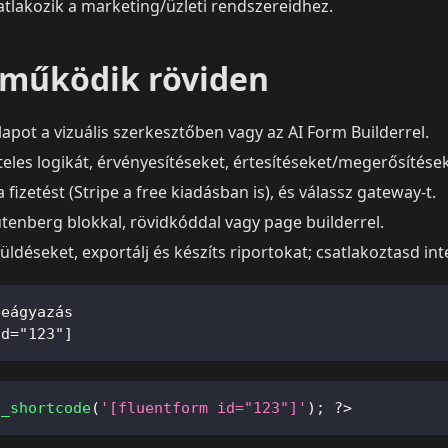
atlakozik a marketing/üzleti rendszereidhez.
működik röviden
lapot a vizuális szerkesztőben vagy az AI Form Builderrel.
tételes logikát, érvényesítéseket, értesítéseket/megerősítése
 fizetést (Stripe a free kiadásban is), és válassz gateway-t.
enberg blokkal, rövidkóddal vagy page builderrel.
ldéseket, exportálj és készíts riportokat; csatlakoztasd in
beágyazás
id="123"]
o_shortcode
(
'[fluentform id="123"]'
)
;
?>