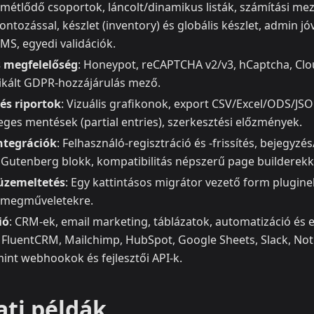
métlődő csoportok, láncolt/dinamikus listák, számítási mez
ontozással, készlet (inventory) és globális készlet, admin jó
MS, egyedi validációk.
s megfelelőség
: Honeypot, reCAPTCHA v2/v3, hCaptcha, Clou
ikált GDPR‑hozzájárulás mező.
és riportok
: Vizuális grafikonok, export CSV/Excel/ODS/J
eges mentések (partial entries), szerkesztési előzmények.
ntegrációk
: Felhasználó-regisztráció és -frissítés, bejegyzé
 Gutenberg blokk, kompatibilitás népszerű page builderekk
 üzemeltetés
: Egy kattintásos migrátor vezető form plugine
ömegműveletekre.
ió
: CRM-ek, email marketing, táblázatok, automatizáció és
 FluentCRM, Mailchimp, HubSpot, Google Sheets, Slack, Notio
int webhookok és fejlesztői API-k.
ati példák