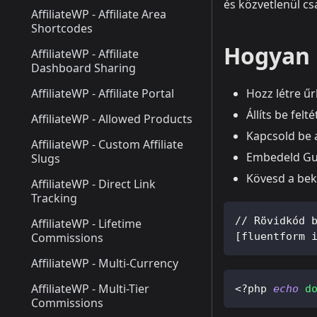
és közvetlenül cs
AffiliateWP - Affiliate Area
Shortcodes
Hogyan 
AffiliateWP - Affiliate
Dashboard Sharing
AffiliateWP - Affiliate Portal
Hozz létre űr
Állíts be fel
AffiliateWP - Allowed Products
Kapcsold be a
AffiliateWP - Custom Affiliate
Embedeld Gut
Slugs
Kövesd a bekü
AffiliateWP - Direct Link
Tracking
// Rövidkód 
AffiliateWP - Lifetime
Commissions
[fluentform 
AffiliateWP - Multi-Currency
AffiliateWP - Multi-Tier
<?php
echo
d
Commissions