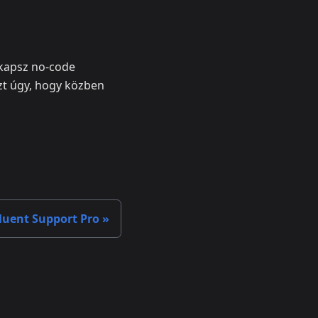
 kapsz no‑code
ezt úgy, hogy közben
luent Support Pro