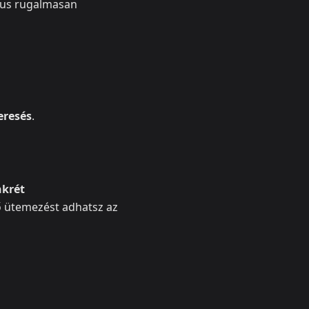
mus rugalmasan
eresés
.
krét
rő ütemezést adhatsz az