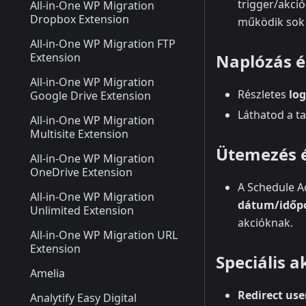
trigger/akci
All-in-One WP Migration
Dropbox Extension
működik sok 
All-in-One WP Migration FTP
Extension
Naplózás é
All-in-One WP Migration
Részletes
lo
Google Drive Extension
Láthatod a ta
All-in-One WP Migration
Multisite Extension
Ütemezés é
All-in-One WP Migration
OneDrive Extension
A Schedule A
All-in-One WP Migration
dátum/időp
Unlimited Extension
akcióknak.
All-in-One WP Migration URL
Extension
Speciális a
Amelia
Redirect use
Analytify Easy Digital