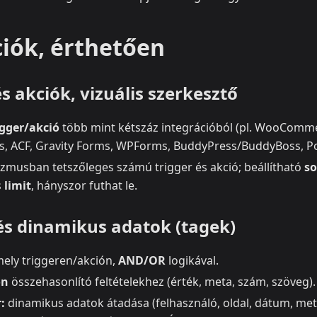
ciók, érthetően
s akciók, vizuális szerkesztő
igger/akció
több mint kétszáz integrációból (pl. WooComm
, ACF, Gravity Forms, WPForms, BuddyPress/BuddyBoss, P
zmusban tetszőleges számú trigger és akció; beállítható
so
s
limit
, hányszor futhat le.
 és dinamikus adatok (tagek)
ely triggeren/akción,
AND/OR
logikával.
on
összehasonlító feltételekhez (érték, meta, szám, szöveg).
:
dinamikus adatok átadása (felhasználó, oldal, dátum, met