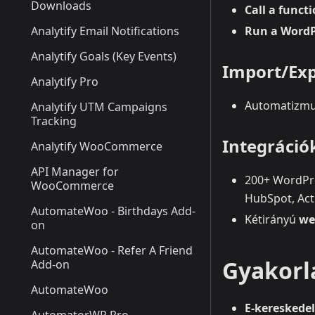
Downloads
Call a funct
Analytify Email Notifications
Run a WordP
Analytify Goals (Key Events)
Import/Exp
Analytify Pro
Automatizmu
Analytify UTM Campaigns
Tracking
Integráció
Analytify WooCommerce
API Manager for
200+ WordPre
WooCommerce
HubSpot, Acti
AutomateWoo - Birthdays Add-
Kétirányú
we
on
AutomateWoo - Refer A Friend
Gyakorl
Add-on
AutomateWoo
E‑kereskede