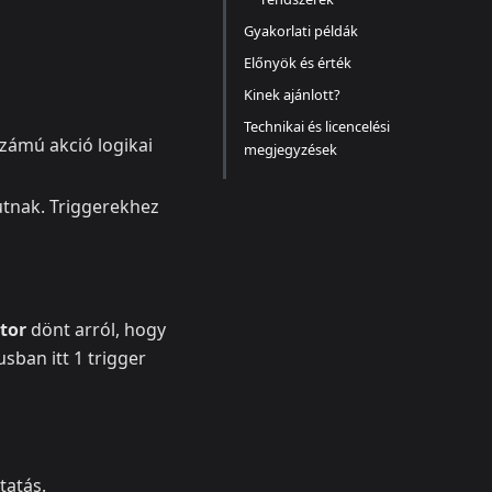
Gyakorlati példák
Előnyök és érték
Kinek ajánlott?
Technikai és licencelési
számú akció logikai
megjegyzések
utnak. Triggerekhez
ctor
dönt arról, hogy
sban itt 1 trigger
tatás.