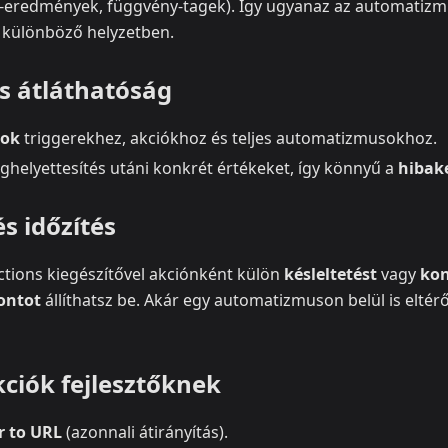
ó‑eredmények, függvény‑tagek). Így ugyanaz az automatiz
különböző helyzetben.
s átláthatóság
gok
triggerekhez, akciókhoz és teljes automatizmusokhoz.
ghelyettesítés utáni konkrét értékeket, így könnyű a
hibak
s időzítés
ctions kiegészítővel akciónként külön
késleltetést
vagy
kon
ontot
állíthatsz be. Akár egy automatizmuson belül is elté
kciók fejlesztőknek
r to URL
(azonnali átirányítás).