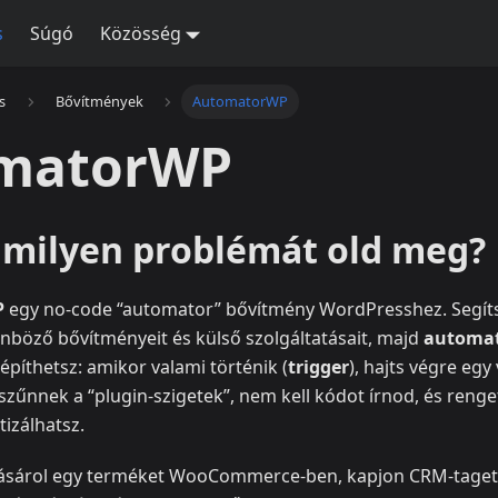
s
Súgó
Közösség
s
Bővítmények
AutomatorWP
matorWP
s milyen problémát old meg?
P
egy no‑code “automator” bővítmény WordPresshez. Segít
nböző bővítményeit és külső szolgáltatásait, majd
automat
építhetsz: amikor valami történik (
trigger
), hajts végre eg
szűnnek a “plugin‑szigetek”, nem kell kódot írnod, és renge
izálhatsz.
 vásárol egy terméket WooCommerce-ben, kapjon CRM‑taget