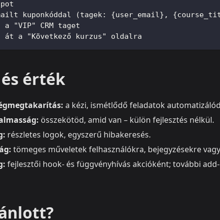
apot
mailt kuponkóddal (tagek: {user_email}, {course_ti
á a "VIP" CRM taget
d át a "Következő kurzus" oldalra
 és érték
ségmegtakarítás:
a kézi, ismétlődő feladatok automatizáló
almasság:
összekötöd, amid van – külön fejlesztés nélkül.
g:
részletes logok, egyszerű hibakeresés.
ág:
tömeges műveletek felhasználókra, bejegyzésekre vagy
g:
fejlesztői hook‑ és függvényhívás akcióként; további add‑
ánlott?