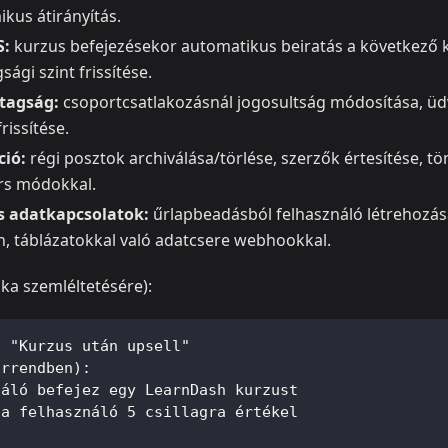
ikus átirányítás.
S:
kurzus befejezésekor automatikus beiratás a következő 
sági szint frissítése.
 tagság:
csoportcsatlakozásnál jogosultság módosítása, üd
rissítése.
ció:
régi posztok archiválása/törlése, szerzők értesítése, t
ers módokkal.
s adatkapcsolatok:
űrlapbeadásból felhasználó létrehozása
, táblázatokkal való adatcsere webhookkal.
ika szemléltetésére):
: "Kurzus után upsell"
orrendben):
náló befejez egy LearnDash kurzust
 a felhasználó 5 csillagra értékel