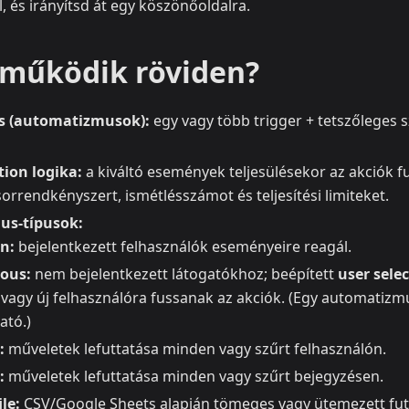
l, és irányítsd át egy köszönőoldalra.
működik röviden?
s (automatizmusok):
egy vagy több trigger + tetszőleges 
tion logika:
a kiváltó események teljesülésekor az akciók f
orrendkényszert, ismétlésszámot és teljesítési limiteket.
us‑típusok:
n:
bejelentkezett felhasználók eseményeire reagál.
ous:
nem bejelentkezett látogatókhoz; beépített
user sele
vagy új felhasználóra fussanak az akciók. (Egy automatizmu
ató.)
:
műveletek lefuttatása minden vagy szűrt felhasználón.
:
műveletek lefuttatása minden vagy szűrt bejegyzésen.
le:
CSV/Google Sheets alapján tömeges vagy ütemezett fut