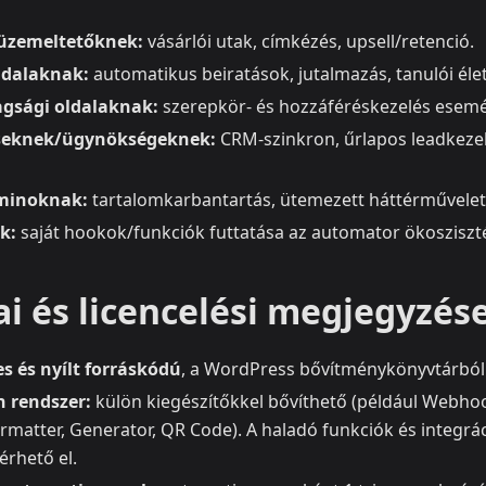
üzemeltetőknek:
vásárlói utak, címkézés, upsell/retenció.
ldalaknak:
automatikus beiratások, jutalmazás, tanulói élet
agsági oldalaknak:
szerepkör‑ és hozzáféréskezelés esem
seknek/ügynökségeknek:
CRM‑szinkron, űrlapos leadkezel
minoknak:
tartalomkarbantartás, ütemezett háttérművelet
k:
saját hookok/funkciók futtatása az automator ökoszisz
i és licencelési megjegyzés
s és nyílt forráskódú
, a WordPress bővítménykönyvtárból 
n rendszer:
külön kiegészítőkkel bővíthető (például Webhoo
ormatter, Generator, QR Code). A haladó funkciók és integr
érhető el.