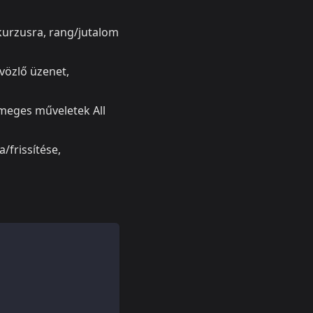
kurzusra, rang/jutalom
vözlő üzenet,
ömeges műveletek All
/frissítése,