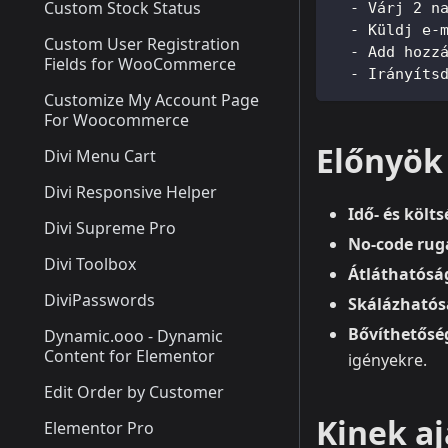
Custom Stock Status
  - Várj 2 n
  - Küldj e-
Custom User Registration
  - Add hozz
Fields for WooCommerce
  - Irányíts
Customize My Account Page
For Woocommerce
Előnyök
Divi Menu Cart
Divi Responsive Helper
Idő- és költ
Divi Supreme Pro
No‑code rug
Divi Toolbox
Átláthatósá
DiviPasswords
Skálázhatós
Bővíthetősé
Dynamic.ooo - Dynamic
Content for Elementor
igényekre.
Edit Order by Customer
Kinek aj
Elementor Pro