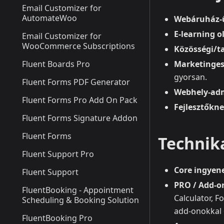
Email Customizer for
AutomateWoo
Webáruház‑
E‑learning o
Email Customizer for
WooCommerce Subscriptions
Közösségi/t
Fluent Boards Pro
Marketinge
gyorsan.
Fluent Forms PDF Generator
Webhely‑ad
Fluent Forms Pro Add On Pack
Fejlesztőkne
Fluent Forms Signature Addon
Fluent Forms
Technika
Fluent Support Pro
Core ingyene
Fluent Support
PRO / Add‑o
FluentBooking - Appointment
Calculator, F
Scheduling & Booking Solution
add‑onokkal 
FluentBooking Pro