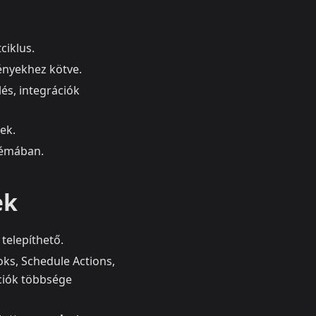
ciklus.
ényekhez kötve.
és, integrációk
ek.
témában.
ek
telepíthető.
ks, Schedule Actions,
ációk többsége