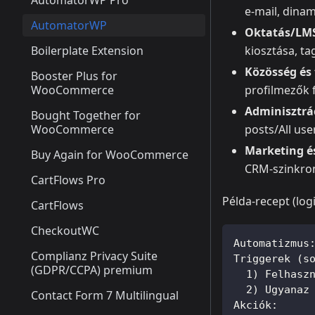
AutomatorWP Pro
e‑mail, dinam
AutomatorWP
Oktatás/LM
Boilerplate Extension
kiosztása, tag
Közösség és
Booster Plus for
WooCommerce
profilmezők f
Adminisztrá
Bought Together for
WooCommerce
posts/All us
Marketing é
Buy Again for WooCommerce
CRM‑szinkron
CartFlows Pro
Példa‑recept (log
CartFlows
CheckoutWC
Automatizmus
Complianz Privacy Suite
Triggerek (s
(GDPR/CCPA) premium
  1) Felhasz
  2) Ugyanaz
Contact Form 7 Multilingual
Akciók: