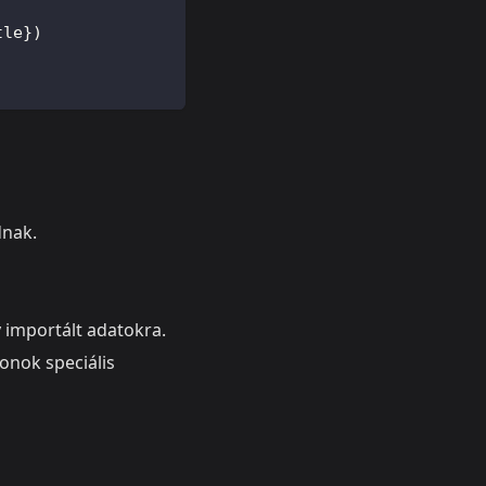
tle})
dnak.
 importált adatokra.
onok speciális