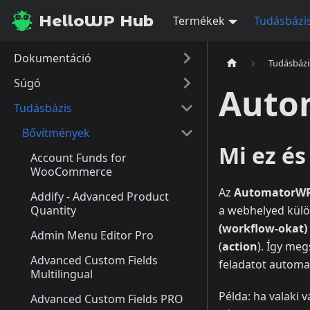
HelloWP Hub
Termékek
Tudásbázi
Dokumentáció
Tudásbázi
Súgó
Auto
Tudásbázis
Bővítmények
Mi ez é
Account Funds for
WooCommerce
Az
AutomatorW
Addify - Advanced Product
Quantity
a webhelyed külö
(workﬂow‑okat)
Admin Menu Editor Pro
(
action
). Így meg
Advanced Custom Fields
feladatot automat
Multilingual
Példa: ha valaki
Advanced Custom Fields PRO