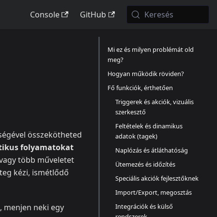
Console
GitHub
Keresés
Mi ez és milyen problémát old
meg?
Hogyan működik röviden?
Fő funkciók, érthetően
Triggerek és akciók, vizuális
szerkesztő
Feltételek és dinamikus
ségével összekötheted
adatok (tagek)
ikus folyamatokat
Naplózás és átláthatóság
y vagy több műveletet
Ütemezés és időzítés
teg kézi, ismétlődő
Speciális akciók fejlesztőknek
Import/Export, megosztás
Integrációk és külső
, menjen neki egy
rendszerek