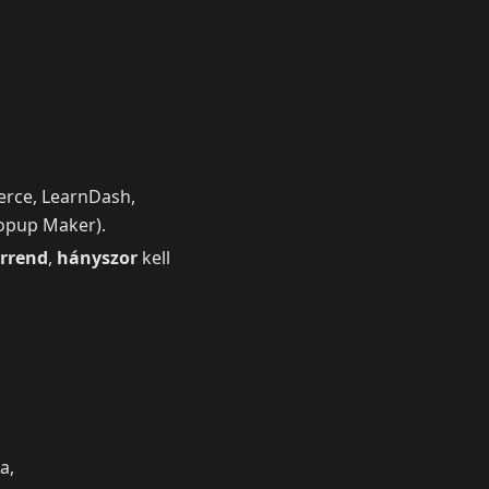
erce, LearnDash,
opup Maker).
rrend
,
hányszor
kell
a,