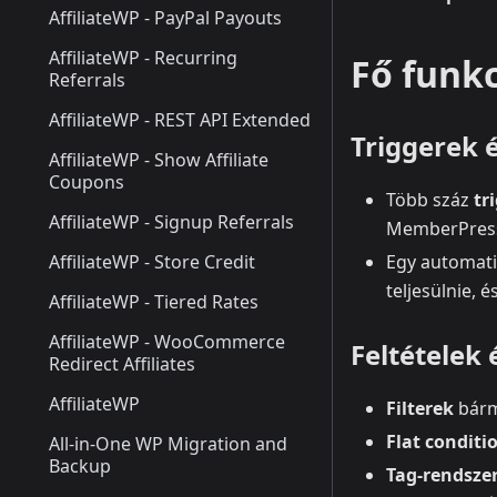
AffiliateWP - PayPal Payouts
AffiliateWP - Recurring
Fő funk
Referrals
AffiliateWP - REST API Extended
Triggerek é
AffiliateWP - Show Affiliate
Coupons
Több száz
tr
AffiliateWP - Signup Referrals
MemberPress
AffiliateWP - Store Credit
Egy automati
teljesülnie, é
AffiliateWP - Tiered Rates
AffiliateWP - WooCommerce
Feltételek
Redirect Affiliates
AffiliateWP
Filterek
bárm
Flat conditi
All-in-One WP Migration and
Backup
Tag‑rendszer