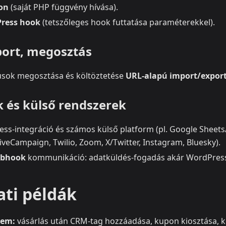
ion
(saját PHP függvény hívása).
ress hook
(tetszőleges hook futtatása paraméterekkel).
ort, megosztás
sok megosztása és költöztetése
URL‑alapú import/export
k és külső rendszerek
ss‑integráció és számos külső platform (pl. Google Sheets
veCampaign, Twilio, Zoom, X/Twitter, Instagram, Bluesky).
bhook
kommunikáció: adatküldés‑fogadás akár WordPress‑
ati példák
lem:
vásárlás után CRM‑tag hozzáadása, kupon kiosztása, ké