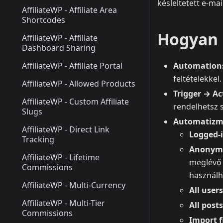
késleltetett e‑mai
AffiliateWP - Affiliate Area
Shortcodes
Hogyan 
AffiliateWP - Affiliate
Dashboard Sharing
AffiliateWP - Affiliate Portal
Automation
feltételekkel.
AffiliateWP - Allowed Products
Trigger → Ac
AffiliateWP - Custom Affiliate
rendelhetsz s
Slugs
Automatizm
AffiliateWP - Direct Link
Logged‑i
Tracking
Anonym
AffiliateWP - Lifetime
meglévő 
Commissions
használh
AffiliateWP - Multi-Currency
All users
AffiliateWP - Multi-Tier
All posts
Commissions
Import fi