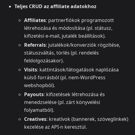
Teljes CRUD az affiliate adatokhoz
Affiliates
: partnerfiókok programozott
létrehozása és módosítása (pl. státusz,
kifizetési e‑mail, jutalék beállítások).
Referrals
: jutalékok/konverziók rögzítése,
státuszváltás, törlés (pl. rendelés
feldolgozásakor).
Visits
: kattintások/látogatások naplózása
külső forrásból (pl. nem‑WordPress
webshopból).
Payouts
: kifizetések létrehozása és
menedzselése (pl. zárt könyvelési
folyamatból).
Creatives
: kreatívok (bannerek, szöveglinkek)
kezelése az API-n keresztül.