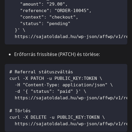
    "amount": "29.00",
    "reference": "ORDER-10045",
    "context": "checkout",
    "status": "pending"
  }' \
  https://sajatoldalad.hu/wp-json/affwp/v1/ref
Erőforrás frissítése (PATCH) és törlése:
# Referral státuszváltás
curl -X PATCH -u PUBLIC_KEY:TOKEN \
  -H "Content-Type: application/json" \
  -d '{ "status": "paid" }' \
  https://sajatoldalad.hu/wp-json/affwp/v1/ref
# Törlés
curl -X DELETE -u PUBLIC_KEY:TOKEN \
  https://sajatoldalad.hu/wp-json/affwp/v1/ref