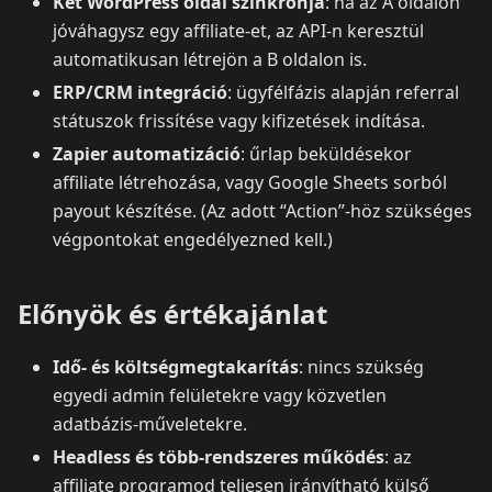
Két WordPress oldal szinkronja
: ha az A oldalon
jóváhagysz egy affiliate-et, az API-n keresztül
automatikusan létrejön a B oldalon is.
ERP/CRM integráció
: ügyfélfázis alapján referral
státuszok frissítése vagy kifizetések indítása.
Zapier automatizáció
: űrlap beküldésekor
affiliate létrehozása, vagy Google Sheets sorból
payout készítése. (Az adott “Action”-höz szükséges
végpontokat engedélyezned kell.)
Előnyök és értékajánlat
Idő- és költségmegtakarítás
: nincs szükség
egyedi admin felületekre vagy közvetlen
adatbázis-műveletekre.
Headless és több-rendszeres működés
: az
affiliate programod teljesen irányítható külső