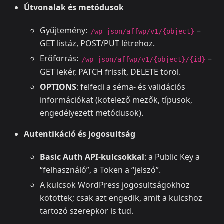
Útvonalak és metódusok
Gyűjtemény:
–
/wp-json/affwp/v1/{object}
GET listáz, POST/PUT létrehoz.
Erőforrás:
–
/wp-json/affwp/v1/{object}/{id}
GET lekér, PATCH frissít, DELETE töröl.
OPTIONS
: felfedi a séma- és validációs
információkat (kötelező mezők, típusok,
engedélyezett metódusok).
Autentikáció és jogosultság
Basic Auth API-kulcsokkal
: a Public Key a
“felhasználó”, a Token a “jelszó”.
A kulcsok WordPress jogosultságokhoz
kötöttek; csak azt engedik, amit a kulcshoz
tartozó szerepkör is tud.