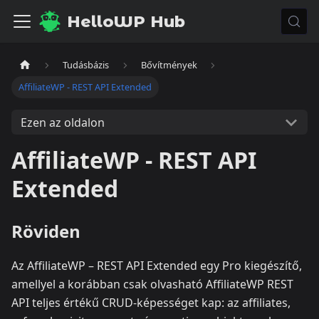
HelloWP Hub
Tudásbázis
Bővítmények
AffiliateWP - REST API Extended
Ezen az oldalon
AffiliateWP - REST API
Extended
Röviden
Az AffiliateWP – REST API Extended egy Pro kiegészítő,
amellyel a korábban csak olvasható AffiliateWP REST
API teljes értékű CRUD-képességet kap: az affiliates,