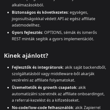
alkalmazásokból.
Biztonságos és következetes
: egységes,
jogosultságokkal védett API az egész affiliate
adatmodellhez.
Gyors fejlesztés
: OPTIONS, sémák és ismerős
REST minták segítik a gyors implementációt.
Kinek ajánlott?
Fejlesztők és integrátorok
: akik saját backendből,
szolgáltatásból vagy middleware-ből akarják
vezérelni az affiliate folyamatokat.
Üzemeltetők és growth csapatok
: akik
automatizálni szeretnék az affiliate onboardingot,
a referral-kezelést és a kifizetéseket.
No‑code/low‑code felhasználók
: akik Zapierrel