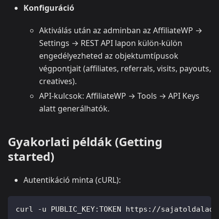
Konfiguráció
Aktiválás után az adminban az AffiliateWP →
Settings → REST API lapon külön-külön
engedélyezheted az objektumtípusok
végpontjait (affiliates, referrals, visits, payouts,
creatives).
API-kulcsok: AffiliateWP → Tools → API Keys
alatt generálhatók.
Gyakorlati példák (Getting
started)
Autentikáció minta (cURL):
curl -u PUBLIC_KEY:TOKEN https://sajatoldalad.