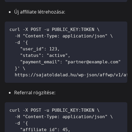
Új affiliate létrehozása:
curl -X POST -u PUBLIC_KEY:TOKEN \
  -H "Content-Type: application/json" \
  -d '{
    "user_id": 123,
    "status": "active",
    "payment_email": "
partner@example.com
"
  }' \
  https://sajatoldalad.hu/wp-json/affwp/v1/aff
Referral rögzítése:
curl -X POST -u PUBLIC_KEY:TOKEN \
  -H "Content-Type: application/json" \
  -d '{
    "affiliate_id": 45,