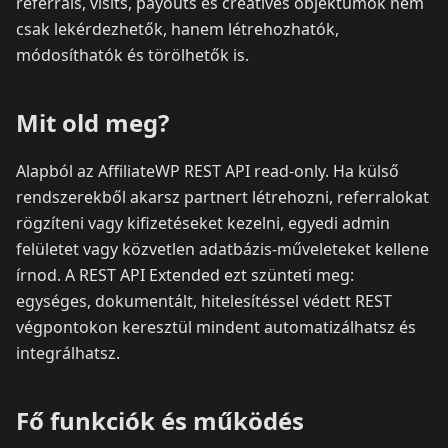
referrals, visits, payouts és creatives objektumok nem
csak lekérdezhetők, hanem létrehozhatók,
módosíthatók és törölhetők is.
Mit old meg?
Alapból az AffiliateWP REST API read-only. Ha külső
rendszerekből akarsz partnert létrehozni, referralokat
rögzíteni vagy kifizetéseket kezelni, egyedi admin
felületet vagy közvetlen adatbázis-műveleteket kellene
írnod. A REST API Extended ezt szünteti meg:
egységes, dokumentált, hitelesítéssel védett REST
végpontokon keresztül mindent automatizálhatsz és
integrálhatsz.
Fő funkciók és működés