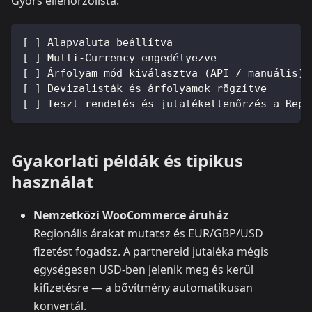
Gyors ellenőrzőlista:
[ ] Alapvaluta beállítva
[ ] Multi-Currency engedélyezve
[ ] Árfolyam mód kiválasztva (API / manuális)
[ ] Devizalisták és árfolyamok rögzítve
[ ] Teszt-rendelés és jutalékellenőrzés a Repo
Gyakorlati példák és tipikus
használat
Nemzetközi WooCommerce áruház
Regionális árakat mutatsz és EUR/GBP/USD
fizetést fogadsz. A partnereid jutaléka mégis
egységesen USD‑ben jelenik meg és kerül
kifizetésre — a bővítmény automatikusan
konvertál.