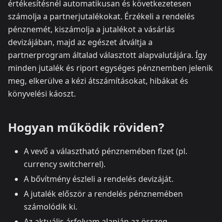
értékesítésnél automatikusan és következetesen
számolja a partnerjutalékokat. Érzékeli a rendelés
pénznemét, kiszámolja a jutalékot a vásárlás
devizájában, majd az egészet átváltja a
partnerprogram általad választott alapvalutájára. Így
minden jutalék és riport egységes pénznemben jelenik
meg, elkerülve a kézi átszámításokat, hibákat és
könyvelési káoszt.
Hogyan működik röviden?
A vevő a választható pénznemében fizet (pl.
currency switcherrel).
A bővítmény észleli a rendelés devizáját.
A jutalék először a rendelés pénznemében
számolódik ki.
Az aktuális árfolyam alapján az összeg