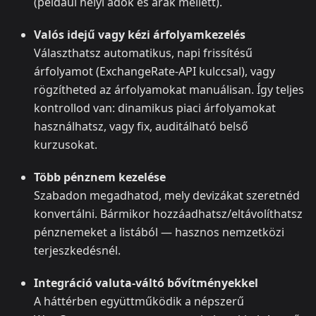
(például helyi adók és árak mellett).
Valós idejű vagy kézi árfolyamkezelés
Választhatsz automatikus, napi frissítésű
árfolyamot (ExchangeRate‑API kulccsal), vagy
rögzítheted az árfolyamokat manuálisan. Így teljes
kontrollod van: dinamikus piaci árfolyamokat
használhatsz, vagy fix, auditálható belső
kurzusokat.
Több pénznem kezelése
Szabadon megadhatod, mely devizákat szeretnéd
konvertálni. Bármikor hozzáadhatsz/eltávolíthatsz
pénznemeket a listából — hasznos nemzetközi
terjeszkedésnél.
Integráció valuta‑váltó bővítményekkel
A háttérben együttműködik a népszerű