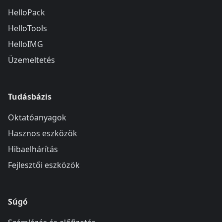
HelloPack
HelloTools
HelloIMG
Üzemeltetés
Tudásbázis
Oktatóanyagok
Hasznos eszközök
Hibaelhárítás
Fejlesztői eszközök
Súgó