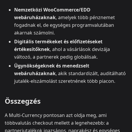
Nemzetközi WooCommerce/EDD
webáruházaknak
, amelyek több pénznemet
fogadnak el, de egységes programvalutában
akarnak számolni.
Digitális termékeket és előfizetéseket
értékesítőknek
, ahol a vásárlások devizája
változó, a partnerek pedig globálisak.
Ügynökségeknek és menedzselt
webáruházaknak
, akik standardizált, auditálható
jutalék‑elszámolást szeretnének több piacon.
Összegzés
A Multi‑Currency pontosan azt oldja meg, ami
többvalutás checkout mellett a legnehezebb: a
partnerjutalékok igazságos, naprakész és egységes