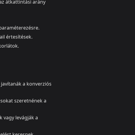
az átkattintási arány
‑paraméterezésre.
il értesítések.
korlátok.
s javítanák a konverziós
ásokat szeretnének a
k vagy levágják a
delést keresnek.