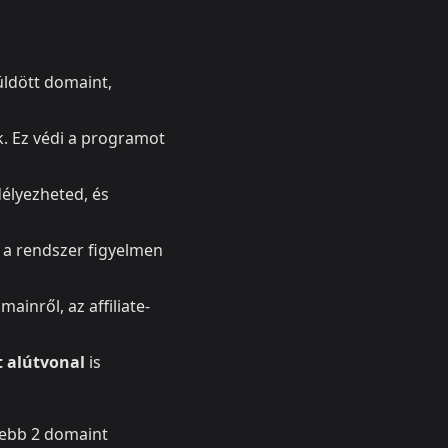
üldött domaint,
. Ez védi a programot
délyezheted, és
 a rendszer figyelmen
inről, az affiliate-
 alútvonal
is
ljebb 2 domaint