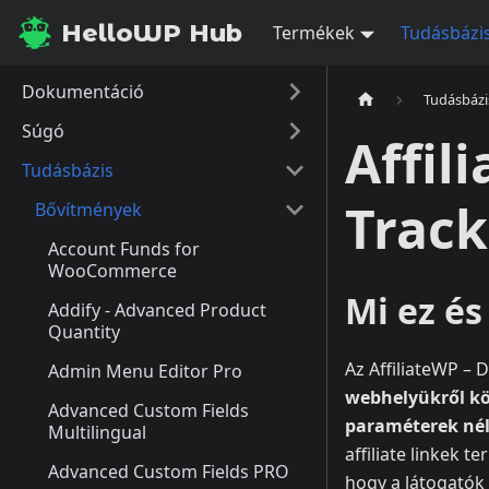
HelloWP Hub
Termékek
Tudásbázi
Dokumentáció
Tudásbázi
Súgó
Affil
Tudásbázis
Track
Bővítmények
Account Funds for
WooCommerce
Mi ez é
Addify - Advanced Product
Quantity
Az AffiliateWP – 
Admin Menu Editor Pro
webhelyükről kö
Advanced Custom Fields
paraméterek né
Multilingual
affiliate linkek 
Advanced Custom Fields PRO
hogy a látogatók 