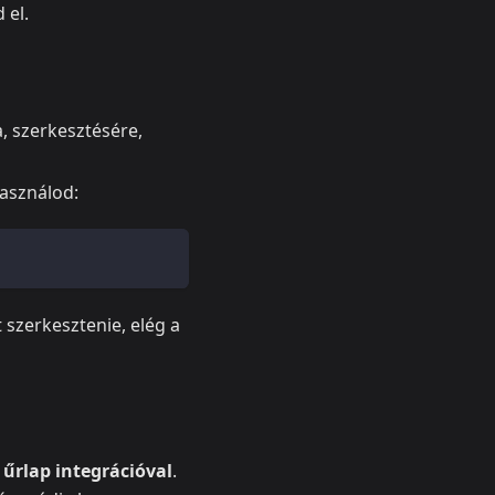
 el.
, szerkesztésére,
használod:
t szerkesztenie, elég a
 űrlap integrációval
.