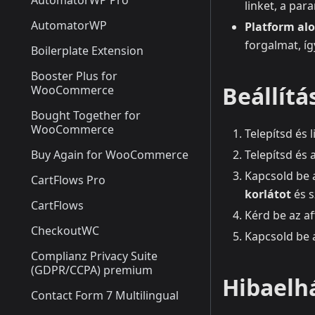
AutomatorWP Pro
linket, a par
AutomatorWP
Platform alo
forgalmat, í
Boilerplate Extension
Booster Plus for
Beállítá
WooCommerce
Bought Together for
WooCommerce
Telepítsd és 
Buy Again for WooCommerce
Telepítsd és 
Kapcsold be a
CartFlows Pro
korlátot
és 
CartFlows
Kérd be az af
CheckoutWC
Kapcsold be
Complianz Privacy Suite
(GDPR/CCPA) premium
Hibaelhá
Contact Form 7 Multilingual