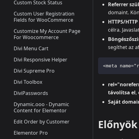
Custom Stock Status
Referrer szü
domaint. Köny
Custom User Registration
Fields for WooCommerce
HTTPS/HTTP 
célra. Javasl
Customize My Account Page
For Woocommerce
Böngészőszi
segíthet az af
Divi Menu Cart
Divi Responsive Helper
<meta name="
Divi Supreme Pro
Divi Toolbox
rel="norefer
távolítsa el
,
DiviPasswords
Saját domai
Dynamic.ooo - Dynamic
Content for Elementor
Előnyök 
Edit Order by Customer
Elementor Pro