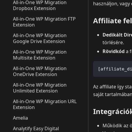
All-in-One WP Migration
használjon, vagy 
Dropbox Extension
All-in-One WP Migration FTP
Affiliate f
Extension
Dedikált Dir
All-in-One WP Migration
Google Drive Extension
törlésére.
Rövidkód
a f
All-in-One WP Migration
Multisite Extension
All-in-One WP Migration
[affiliate_d
OneDrive Extension
All-in-One WP Migration
Az affiliate így 
Unlimited Extension
saját tartalmában
All-in-One WP Migration URL
Extension
Integráció
Amelia
Működik az ö
Analytify Easy Digital