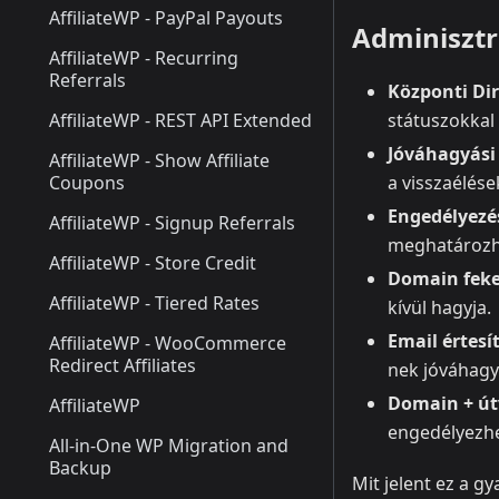
AffiliateWP - PayPal Payouts
Adminisztr
AffiliateWP - Recurring
Referrals
Központi Dir
AffiliateWP - REST API Extended
státuszokkal (
Jóváhagyási
AffiliateWP - Show Affiliate
Coupons
a visszaélése
Engedélyezés
AffiliateWP - Signup Referrals
meghatározh
AffiliateWP - Store Credit
Domain feke
AffiliateWP - Tiered Rates
kívül hagyja.
Email értesí
AffiliateWP - WooCommerce
Redirect Affiliates
nek jóváhagyá
Domain + út
AffiliateWP
engedélyezhet
All-in-One WP Migration and
Backup
Mit jelent ez a g