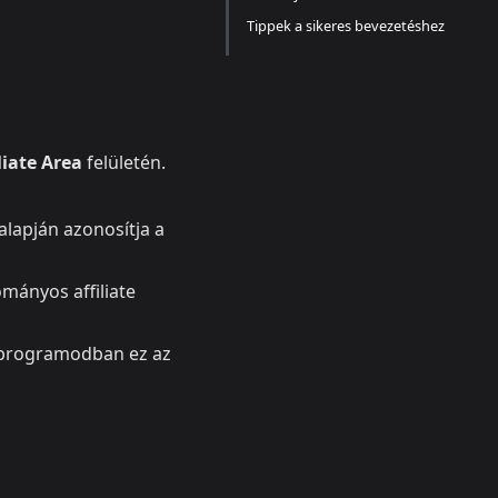
Tippek a sikeres bevezetéshez
liate Area
felületén.
alapján azonosítja a
mányos affiliate
a programodban ez az