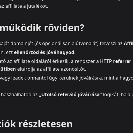
 affiliate a jutalékot.
működik röviden?
a saját domainjét (és opcionálisan alútvonalát) felveszi az
Affi
in, ezt
ellenőrzöd és jóváhagyod
.
tó az affiliate oldaláról érkezik, a rendszer a
HTTP referrer
sütiben
eltárolja az affiliate azonosítót.
 vagy leadek onnantól úgy kerülnek jóváírásra, mint a hagyo
 használhatod az
„Utolsó referáló jóváírása”
logikát, ha 
iók részletesen