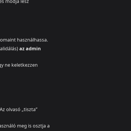
és módja lesz
omaint használhassa.
alidálás)
az admin
gy ne keletkezzen
Az olvasó „tiszta”
használó meg is osztja a