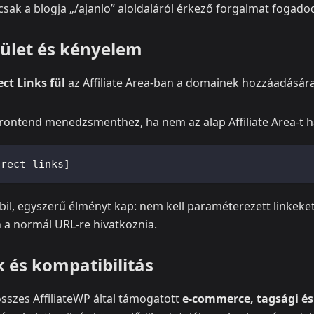
csak a blogja „/ajanlo” aloldaláról érkező forgalmat fogadod
elület és kényelem
ect Links fül
az Affiliate Area-ban a domainek hozzáadására
rontend menedzsmenthez, ha nem az alap Affiliate Area-t 
irect_links]
stabil, egyszerű élményt kap: nem kell paraméterezett linkeke
 a normál URL-re hivatkoznia.
k és kompatibilitás
sszes AffiliateWP által támogatott
e‑commerce, tagsági és