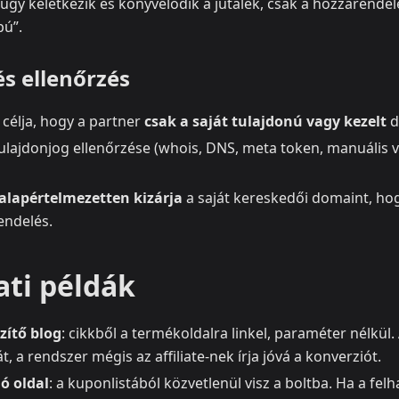
úgy keletkezik és könyvelődik a jutalék, csak a hozzárendel
pú”.
és ellenőrzés
 célja, hogy a partner
csak a saját tulajdonú vagy kezelt
d
ulajdonjog ellenőrzése (whois, DNS, meta token, manuális v
alapértelmezetten kizárja
a saját kereskedői domaint, ho
endelés.
ati példák
zítő blog
: cikkből a termékoldalra linkel, paraméter nélkül. 
t, a rendszer mégis az affiliate-nek írja jóvá a konverziót.
ó oldal
: a kuponlistából közvetlenül visz a boltba. Ha a fel