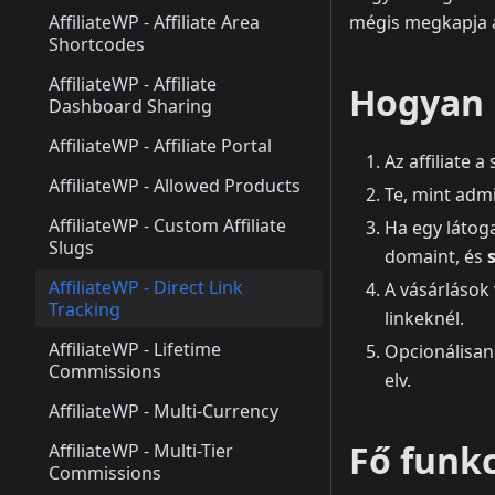
AffiliateWP - Affiliate Area
mégis megkapja az
Shortcodes
AffiliateWP - Affiliate
Hogyan 
Dashboard Sharing
AffiliateWP - Affiliate Portal
Az affiliate 
AffiliateWP - Allowed Products
Te, mint adm
AffiliateWP - Custom Affiliate
Ha egy látoga
Slugs
domaint, és
AffiliateWP - Direct Link
A vásárlások
Tracking
linkeknél.
AffiliateWP - Lifetime
Opcionálisan
Commissions
elv.
AffiliateWP - Multi-Currency
Fő funkc
AffiliateWP - Multi-Tier
Commissions