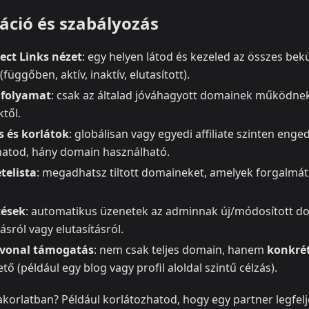
áció és szabályozás
ect Links nézet
: egy helyen látod és kezeled az összes bek
függőben, aktív, inaktív, elutasított).
 folyamat
: csak az általad jóváhagyott domainek működnek
ktől.
 és korlátok
: globálisan vagy egyedi affiliate szinten enge
atod, hány domain használható.
telista
: megadhatsz tiltott domaineket, amelyek forgalmát
tések
: automatikus üzenetek az adminnak új/módosított doma
sról vagy elutasításról.
vonal támogatás
: nem csak teljes domain, hanem
konkrét
ő (például egy blog vagy profil aloldal szintű célzás).
yakorlatban? Például korlátozhatod, hogy egy partner legfe