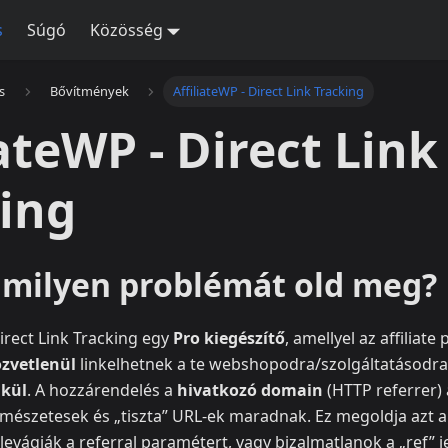
s
Súgó
Közösség
s
Bővítmények
AffiliateWP - Direct Link Tracking
iateWP - Direct Link
ing
s milyen problémát old meg?
Direct Link Tracking egy
Pro kiegészítő
, amellyel az affiliate
zvetlenül
linkelhetnek a te webshopodra/szolgáltatásodr
lkül
. A hozzárendelés a
hivatkozó domain
(HTTP referrer) a
természetesek és „tiszta” URL-ek maradnak. Ez megoldja azt 
levágják a referral paramétert, vagy bizalmatlanok a „ref”