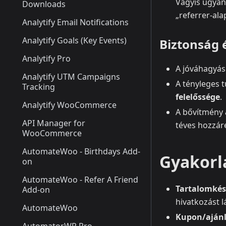
Vagyis ugyan
Downloads
„referrer‑ala
Analytify Email Notifications
Analytify Goals (Key Events)
Biztonság 
Analytify Pro
A jóváhagyás
Analytify UTM Campaigns
A tényleges t
Tracking
felelőssége
.
Analytify WooCommerce
A bővítmény
API Manager for
téves hozzár
WooCommerce
AutomateWoo - Birthdays Add-
Gyakorl
on
AutomateWoo - Refer A Friend
Tartalomkés
Add-on
hivatkozást lá
AutomateWoo
Kupon/ajánl