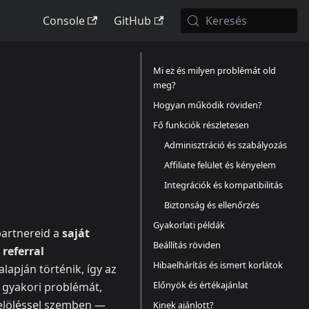
Console
GitHub
Keresés
Mi ez és milyen problémát old
meg?
Hogyan működik röviden?
Fő funkciók részletesen
Adminisztráció és szabályozás
Affiliate felület és kényelem
Integrációk és kompatibilitás
Biztonság és ellenőrzés
Gyakorlati példák
 partnereid a
saját
Beállítás röviden
a
referral
Hibaelhárítás és ismert korlátok
lapján történik, így az
Előnyök és értékajánlat
a gyakori problémát,
 jelöléssel szemben —
Kinek ajánlott?