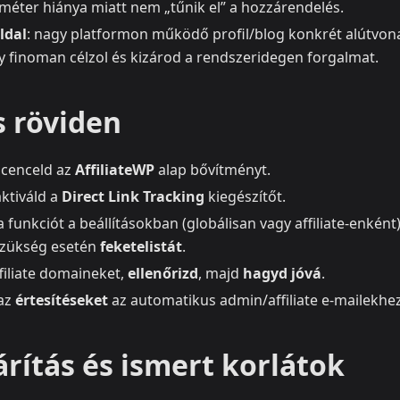
améter hiánya miatt nem „tűnik el” a hozzárendelés.
ldal
: nagy platformon működő profil/blog konkrét alútvon
gy finoman célzol és kizárod a rendszeridegen forgalmat.
s röviden
licenceld az
AffiliateWP
alap bővítményt.
aktiváld a
Direct Link Tracking
kiegészítőt.
 funkciót a beállításokban (globálisan vagy affiliate-enként),
szükség esetén
feketelistát
.
filiate domaineket,
ellenőrizd
, majd
hagyd jóvá
.
 az
értesítéseket
az automatikus admin/affiliate e-mailekhez
rítás és ismert korlátok