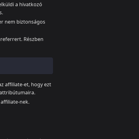
lküldi a hivatkozó
s.
rer nem biztonságos
referrert. Részben
z affiliate-et, hogy ezt
 attribútumaira.
ffiliate-nek.