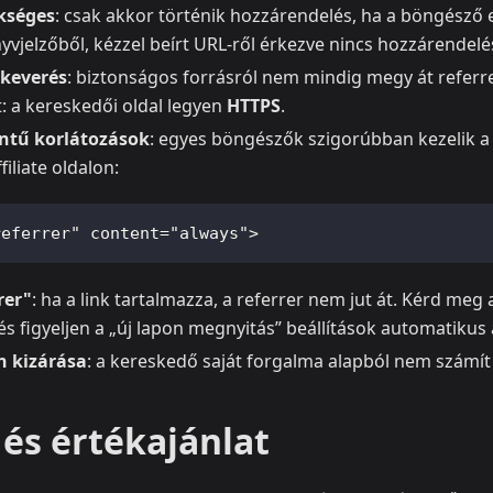
kséges
: csak akkor történik hozzárendelés, ha a böngésző e
vjelzőből, kézzel beírt URL-ről érkezve nincs hozzárendelé
keverés
: biztonságos forrásról nem mindig megy át refer
at: a kereskedői oldal legyen
HTTPS
.
ntű korlátozások
: egyes böngészők szigorúbban kezelik a 
filiate oldalon:
referrer" content="always">
rer"
: ha a link tartalmazza, a referrer nem jut át. Kérd meg a
 és figyeljen a „új lapon megnyitás” beállítások automatikus
n kizárása
: a kereskedő saját forgalma alapból nem számít a
és értékajánlat