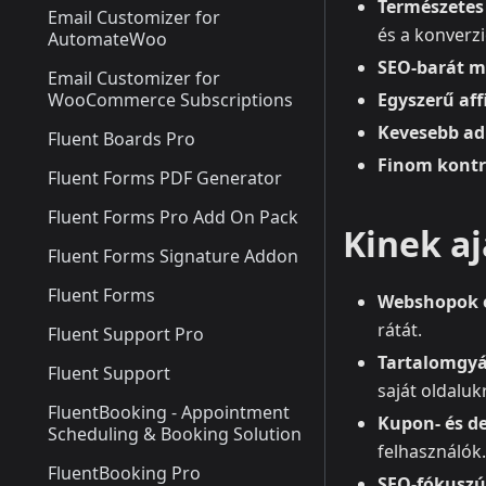
Természetes
Email Customizer for
és a konverzi
AutomateWoo
SEO-barát m
Email Customizer for
WooCommerce Subscriptions
Egyszerű aff
Kevesebb ad
Fluent Boards Pro
Finom kontr
Fluent Forms PDF Generator
Fluent Forms Pro Add On Pack
Kinek aj
Fluent Forms Signature Addon
Fluent Forms
Webshopok é
rátát.
Fluent Support Pro
Tartalomgyá
Fluent Support
saját oldalukr
FluentBooking - Appointment
Kupon- és de
Scheduling & Booking Solution
felhasználók.
FluentBooking Pro
SEO‑fókuszú