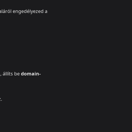
aláról engedélyezed a
 állíts be
domain-
.