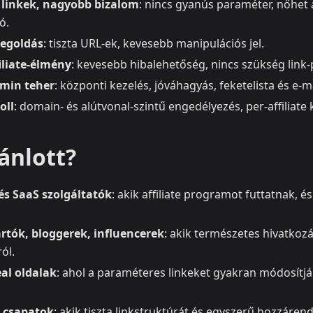
 linkek, nagyobb bizalom
: nincs gyanús paraméter, nőhet 
ó.
egoldás
: tiszta URL-ek, kevesebb manipulációs jel.
iliate‑élmény
: kevesebb hibalehetőség, nincs szükség link
min teher
: központi kezelés, jóváhagyás, feketelista és e‑ma
oll
: domain- és alútvonal-szintű engedélyezés, per‑affiliate 
ánlott?
s SaaS szolgáltatók
: akik affiliate programot futtatnak, é
rtók, bloggerek, influencerek
: akik természetes hivatkoz
ól.
al oldalak
: ahol a paraméteres linkeket gyakran módosítjá
 csapatok
: akik tiszta linkstruktúrát és egyszerű hozzáren