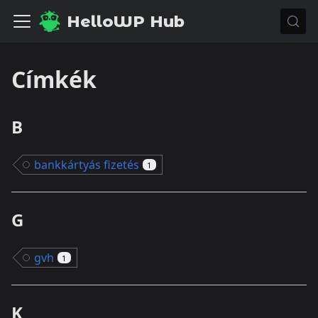
HelloWP Hub
Címkék
B
bankkártyás fizetés
1
G
gvh
1
K