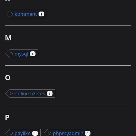
komment
1
M
mysql
1
O
online fizetés
1
P
paylike
phpmyadmin
1
1